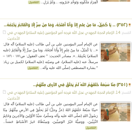
انْفِرَادِ مَلَكُوتِهِ وَتَوَحُّدِ جَبَرُوتِهِ، ...وَلَمْ يَزَلِ...
(٣٥٢) … يَا كُمَيْلُ، مَا مِنْ عِلمٍ إِلاّ وَأَنَا أَفتَحُهُ، وَمَا مِنْ سِرٍّ إِلّا وَالْقَائِمُ يَخْتِمُهُ…
القسم:
14. الإمام الحجة المهدي عجل الله فرجه
أمير المؤمنين (عليه السلام)
المهدي في
الأحاديث
عن الإمام أمير المؤمنين علي بن أبي طالب (عليه السلام) أنّه قال:
«... يَا كُمَيْلُ، مَا مِنْ عِلمٍ إِلاّ وَأَنَا أَفتَحُهُ، وَمَا مِنْ سِرٍّ إِلّا وَالْقَائِمُ (عليه
السلام) يَخْتِمُهُ...». مصادر الحديث: * تحف العقول: ص١٧١ - ١٧٦ –
مرسلاً، عنه (عليه السلام)، في وصيّته (عليه السلام) لكميل بن زياد:
* بشارة المصطفى (صلّى الله عليه وآله...
(٣٥١) مِنّا سَبْعَةٌ خَلَقَهُمُ اللهُ لَمْ يَخلُقْ فِي الأرضِ مِثْلَهُمْ…
القسم:
14. الإمام الحجة المهدي عجل الله فرجه
أمير المؤمنين (عليه السلام)
المهدي في
الأحاديث
عن الإمام أمير المؤمنين علي بن أبي طالب (عليه السلام) أنّه قال:
«مِنّا سَبْعَةٌ خَلَقَهُمُ اللهُ (عزَّ وجلَّ) لَمْ يَخلُقْ فِي الأرضِ مِثْلَهُمْ: مِنّا
رَسُولُ اللهِ (صلّى الله عليه وآله وسلّم)، سَيِّدُ الأوَّلِينَ وَالآخِرينَ وَخَاتِمُ
النَّبِيِّينَ، وَوَصِيُّهُ خَيْرُ الوَصِيِّينَ، وَسِبْطَاهُ خَيرُ الأسْبَاطِ حَسَناً...