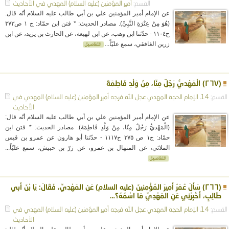
القسم:
أمير المؤمنين (عليه السلام)
المهدي في الأحاديث
عن الإمام أمير المؤمنين علي بن أبي طالب عليه السلام أنّه قال:
(هُوَ مِنْ عِتْرَةِ النَّبِيِّ). مصادر الحديث: * فتن ابن حمّاد: ج ١ ص٣٧٣
ح١١٠٤ - حدّثنا ابن وهب، عن ابن لهيعة، عن الحارث بن يزيد، عن ابن
زرين الغافقي، سمع عليّاً...
(٢٦٧) الْمَهْديُّ رَجُلٌ مِنّا، مِنْ وَلْدِ فَاطِمَةَ
القسم:
14. الإمام الحجة المهدي عجل الله فرجه
أمير المؤمنين (عليه السلام)
المهدي في
الأحاديث
عن الإمام أمير المؤمنين علي بن أبي طالب عليه السلام أنّه قال:
(الْمَهْديُّ رَجُلٌ مِنّا، مِنْ وَلْدِ فَاطِمَةَ). مصادر الحديث: * فتن ابن
حمّاد: ج١ ص ٣٧٥ ح١١١٧ - حدّثنا أبو هارون عن عمرو بن قيس
الملائي، عن المنهال بن عمرو، عن زرّ بن حبيش، سمع عليّاً...
(٢٦٦) سَأَلَ عُمَرُ أَمِيرَ المُؤْمِنينَ (عليه السلام) عَنِ المَهْدِيِّ، فَقَالَ: يَا بْنَ أَبِي
طَالِبٍ، أَخْبِرْنِي عَنِ المَهْدِيِّ مَا اسْمُهُ؟…
القسم:
14. الإمام الحجة المهدي عجل الله فرجه
أمير المؤمنين (عليه السلام)
المهدي في
الأحاديث