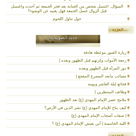
السؤال: اغتسل شخص من الجنابة بعد فجر الجمعة ثم أحدث واغتسل
قبل الزوال غسل الجمعة فهل يغنيه عن الوضوء؟
حول تناول اللحوم
جديد الصوتيات
زيارة القبور موعظة هادفة
رجعة الأموات وكرتهم قبل الظهور وبعده |
دور المرأة قبل الظهور وبعده
مصائب مابعد المصرع المفجع |
فجائع ليلة العاشر ويومه
وظائف المنتظرين |
ملامح عصر الإمام المهدي (ع) بعد الظهور
كيف يتاح للإمام المهدي (ع) نشر الدين في الأرض؟
| صفات أصحاب الإمام المهدي (ع)
اللية الخامسة | أين يعيش الإمام المهدي (ع) ؟