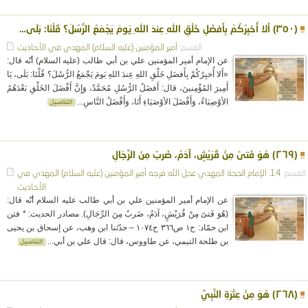
(٣٥٠) أَلا أُخبِرُكُمْ بِأَفضَلِ خَلْقِ اللهِ عِندَ اللهِ يَومَ يَجْمَعُ الرُّسُلَ؟ قُلْنَا: بَلَى…
القسم:
أمير المؤمنين (عليه السلام)
المهدي في الأحاديث
عن الإمام أمير المؤمنين علي بن أبي طالب (عليه السلام) أنّه قال:
«أَلا أُخبِرُكُمْ بِأَفضَلِ خَلْقِ اللهِ عِندَ اللهِ يَومَ يَجْمَعُ الرُّسُلَ؟ قُلْنَا: بَلَى، يَا
أَمِيرَ المُؤْمِنينَ، قال: أَفضَلُ الرُّسُلِ مُحَمَّدٌ، وَإِنَّ أَفْضَلَ الخَلْقِ بَعْدَهُمُ
الأوْصِيَاءُ، وَأَفْضَلَ الأوْصَيَاءِ أَنَا، وَأَفْضَلُ النَّاسِ...
(٢٦٩) هُوَ فَتىً مِنْ قُرَيْشٍ، آدَمُ، ضَربٌ مِنَ الرِّجَالِ
القسم:
14. الإمام الحجة المهدي عجل الله فرجه
أمير المؤمنين (عليه السلام)
المهدي في
الأحاديث
عن الإمام أمير المؤمنين علي بن أبي طالب عليه السلام أنّه قال:
(هُوَ فَتىً مِنْ قُرَيْشٍ، آدَمُ، ضَربٌ مِنَ الرِّجَالِ). مصادر الحديث: * فتن
ابن حمّاد: ج١ ص٣٦٦ ح١٠٧٤ – حدّثنا ابن وهب، عن إسحاق بن يحيى
بن طلحة التيمي، عن طاووس، قال: قال علي بن أبي...
(٢٦٨) هُوَ مِنْ عِتْرَةِ النَّبِيِّ