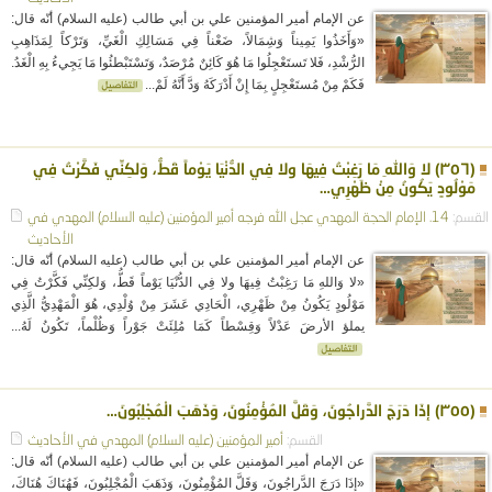
عن الإمام أمير المؤمنين علي بن أبي طالب (عليه السلام) أنّه قال:
«وَأَخَذُوا يَمِيناً وَشِمَالاً، ضَعْناً فِي مَسَالِكِ الْغَيِّ، وَتَرْكاً لِمَذَاهِبِ
الرُّشْدِ، فَلا تَستَعْجِلُوا مَا هُوَ كَائِنٌ مُرْصَدٌ، وَتَسْتَبْطئُوا مَا يَجِيءُ بِهِ الْغَدُ.
فَكَمْ مِنْ مُستَعْجِلٍ بِمَا إِنْ أَدْرَكَهُ وَدَّ أَنَّهُ لَمْ...
(٣٥٦) لا وَاللهِ مَا رَغِبْتُ فِيهَا ولا فِي الدُّنْيَا يَوْماً قَطُّ، وَلكِنِّي فَكَّرْتُ فِي
مَوْلُودٍ يَكُونُ مِنْ ظَهْرِي…
القسم:
14. الإمام الحجة المهدي عجل الله فرجه
أمير المؤمنين (عليه السلام)
المهدي في
الأحاديث
عن الإمام أمير المؤمنين علي بن أبي طالب (عليه السلام) أنّه قال:
«لا وَاللهِ مَا رَغِبْتُ فِيهَا ولا فِي الدُّنْيَا يَوْماً قَطُّ، وَلكِنِّي فَكَّرْتُ فِي
مَوْلُودٍ يَكُونُ مِنْ ظَهْرِي، الْحَادِي عَشَرَ مِنْ وُلْدِي، هُوَ الْمَهْدِيُّ الَّذِي
يملؤ الأرضَ عَدْلاً وَقِسْطاً كَمَا مُلِئَتْ جَوْراً وَظُلْماً، تَكُونُ لَهُ...
(٣٥٥) إذَا دَرَجَ الدَّراجُونَ، وَقَلَّ المُؤْمِنُونَ، وَذَهَبَ الْمُجْلِبُونَ…
القسم:
أمير المؤمنين (عليه السلام)
المهدي في الأحاديث
عن الإمام أمير المؤمنين علي بن أبي طالب (عليه السلام) أنّه قال:
«إذَا دَرَجَ الدَّراجُونَ، وَقَلَّ المُؤْمِنُونَ، وَذَهَبَ الْمُجْلِبُونَ، فَهُنَاكَ هُنَاكَ،