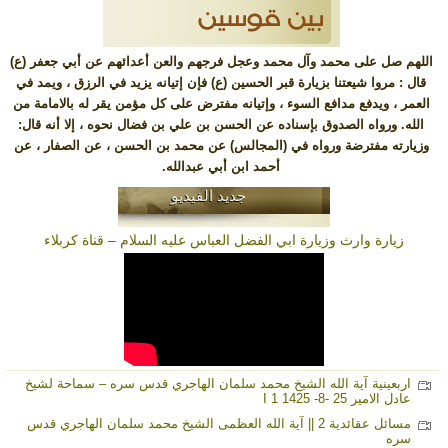
اللهم صل على محمد وآل محمد وعجل فرجهم والعن أعدائهم عن أبي جعفر (ع)
قال : مروا شيعتنا بزيارة قبر الحسين (ع) فإن إتيانه يزيد في الرزق ، ويمد في
العمر ، ويدفع مدافع السوء ، وإتيانه مفترض على كل مؤمن يقر له بالامامة من
الله. ورواه الصدوق بإسناده عن الحسن بن علي بن فضال نحوه ، إلا أنه قال:
وزيارته مفترضة ورواه في (المجالس) عن محمد بن الحسن ، عن الصفار ، عن
أحمد ابن أبي عبدالله.
جديد الفيديو
زيارة وارث وزيارة ابي الفضل العباس عليه السلام – قناة كربلاء
اربعينية آية الله الشيخ محمد سلمان الهاجري قدس سره – سماحة لشيخ
عادل الامير 25 -8- 1425 I 1
مسائل عقائدية 2 || آية الله العظمى الشيخ محمد سلمان الهاجري قدس
سره