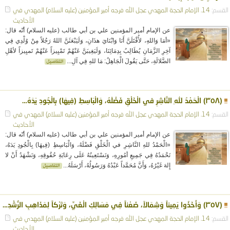
القسم:
14. الإمام الحجة المهدي عجل الله فرجه
أمير المؤمنين (عليه السلام)
المهدي في
الأحاديث
عن الإمام أمير المؤمنين علي بن أبي طالب (عليه السلام) أنّه قال:
«أمَا وَاللهِ، لأُقْتَلَنَّ أَنَا وَابْنَايَ هذَانِ، وَلَيَبْعَثَنَّ اللهُ رَجُلاً مِنْ وُلْدِي فِي
آخِرِ الزَّمَانِ يُطَالِبُ بِدِمَائِنَا، وَلَيَغِيبَنَّ عَنْهُمْ تَمْيِيزاً عَنْهُمْ تَميِيزاً لأهْلِ
الضَّلالَةِ، حَتَّى يَقُولَ الْجَاهِلُ: مَا للهِ فِي آلِ...
(٣٥٨) الْحَمْدُ للهِ النَّاشِرِ في الْخَلْقِ فَضْلَهُ، وَالْبَاسِطِ (فِيهَا) بِالْجُودِ يَدَهُ…
القسم:
14. الإمام الحجة المهدي عجل الله فرجه
أمير المؤمنين (عليه السلام)
المهدي في
الأحاديث
عن الإمام أمير المؤمنين علي بن أبي طالب (عليه السلام) أنّه قال:
«الْحَمْدُ للهِ النَّاشِرِ في الْخَلْقِ فَضْلَهُ، وَالْبَاسِطِ (فِيهَا) بِالْجُودِ يَدَهُ،
نَحْمَدُهُ فِي جَمِيعِ أمُورِهِ، وَنَسْتَعِينُهُ عَلَى رِعَايَةِ حُقُوقِهِ، وَنَشْهَدُ أَنْ لا
إِلهَ غَيْرُهُ، وَأَنَّ مُحَمَّداً عَبْدُهُ وَرَسُولُهُ، أَرْسَلَهُ...
(٣٥٧) وَأَخَذُوا يَمِيناً وَشِمَالاً، ضَعْناً فِي مَسَالِكِ الْغَيِّ، وَتَرْكاً لِمَذَاهِبِ الرُّشْدِ…
القسم:
14. الإمام الحجة المهدي عجل الله فرجه
أمير المؤمنين (عليه السلام)
المهدي في
الأحاديث