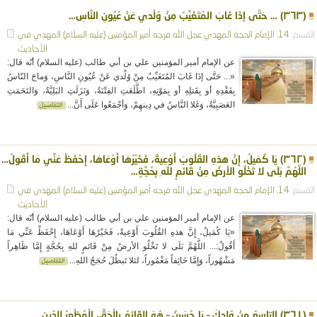
(٣٦٣) … حَتَّى إذَا غَابَ المُتَغَيِّبُ مِنْ وُلْدي عَنْ عُيُونِ النَّاسِ…
القسم:
14. الإمام الحجة المهدي عجل الله فرجه
أمير المؤمنين (عليه السلام)
المهدي في
الأحاديث
عن الإمام أمير المؤمنين علي بن أبي طالب (عليه السلام) أنّه قال:
«... حَتَّى إذَا غَابَ المُتَغَيِّبُ مِنْ وُلْدي عَنْ عُيُونِ النَّاسِ، وَماجَ النّاسُ
بِفَقْدِهِ أو بِقَتلِهِ أو بِمَوْتِهِ، اطَّلَعَتِ الفِتْنَةُ، وَنَزَلَتِ البَلِيَّةُ، وَالتَحَمَتِ
العَصَبِيَّةُ، وَغَلا النَّاسُ في دِينهِمْ، وَأجْمَعُوا عَلَى أَنَّ...
(٣٦٢) يَا كُمَيلُ، إِنَّ هذهِ القُلُوبَ أَوْعِيةٌ، فَخَيْرُهَا أَوْعَاهَا، إِحْفَظْ عَنِّي مَا أَقُولُ…
اللَّهُمَّ بَلَى لا تَخْلُو الأرضُ مِنْ قَائمٍ للهِ بِحُجَّةٍ…
القسم:
14. الإمام الحجة المهدي عجل الله فرجه
أمير المؤمنين (عليه السلام)
المهدي في
الأحاديث
عن الإمام أمير المؤمنين علي بن أبي طالب (عليه السلام) أنّه قال:
«يَا كُمَيلُ، إِنَّ هذهِ القُلُوبَ أَوْعِيةٌ، فَخَيْرُهَا أَوْعَاهَا، إِحْفَظْ عَنِّي مَا
أَقُولُ:... اللَّهُمَّ بَلَى لا تَخْلُو الأرضُ مِنْ قَائمٍ للهِ بِحُجَّةٍ إِمَّا ظَاهِراً
مَشْهُوراً، وَإِمَّا خَائِفاً مَغْمُوراً، لئلا تَبطُلَ حُجَجُ اللهِ...
(٣٦١) التاسِعُ مِنْ وُلدِكَ – يَا حُسَينُ – هُوَ القَائِمُ بِالْحَقِّ، الْمُظْهِرُ لِلدّينِ…