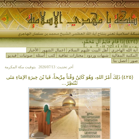
(٤٢٤) إِذَا قَامَ قَائِمُ آلِ مُحَمَّدٍ،
جَمَعَ اللهُ لَهُ أَهْلَ المَشْرِقِ وَأَهْلَ
آية الله الهاجري
أهل البيت عليهم السلام
اعمال الشهور
الأخبار
المَغْ-
المكتبة المقالية
شبهات وردود
مختارات ثقافية
كتب
أسئلة
صوتيات
فيديو
صور
اتصل بنا
آخر تحديث: 2026/07/13 بتوقيت مكة المكرمة
(٤٢٥) ذَلِكَ أَمْرُ اللهِ، وَهُوَ كَائِنٌ وَقْتاً مِرِّيحاً، فَيا بْنَ خِيرَةِ الإمَاءِ مَتَى
تَنْتَظِرُ…