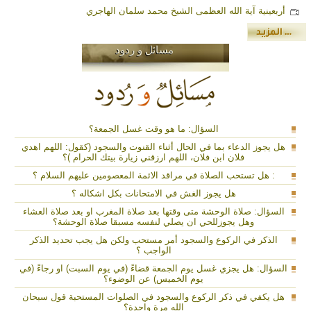
أربعينية آية الله العظمى الشيخ محمد سلمان الهاجري
مسائل و ردود
السؤال: ما هو وقت غسل الجمعة؟
هل يجوز الدعاء بما في الحال أثناء القنوت والسجود (كقول: اللهم اهدي
فلان ابن فلان، اللهم ارزقني زيارة بيتك الحرام )؟
: هل تستحب الصلاة في مراقد الائمة المعصومين عليهم السلام ؟
هل يجوز الغش في الامتحانات بكل اشكاله ؟
السؤال: صلاة الوحشة متی وقتها بعد صلاة المغرب او بعد صلاة العشاء
وهل یجوزللحي ان یصلي لنفسه مسبقا صلاة الوحشة؟
الذكر في الركوع والسجود أمر مستحب ولكن هل يجب تحديد الذكر
الواجب ؟
السؤال: هل يجزي غسل يوم الجمعة قضاءً (في يوم السبت) او رجاءً (في
يوم الخميس) عن الوضوء؟
هل يكفي في ذكر الركوع والسجود في الصلوات المستحبة قول سبحان
الله مرة واحدة؟