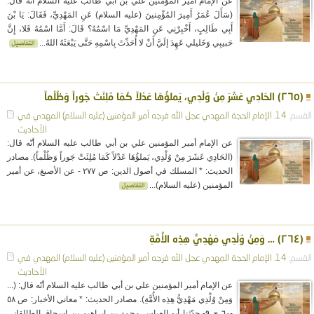
عن الإمام أمير المؤمنين علي بن أبي طالب عليه السلام أنّه قال:
(سَأَلَ عُمَرُ أَمِيرَ المُؤْمِنينَ (عليه السلام) عَنِ المَهْدِيِّ، فَقَالَ: يَا بْنَ
أَبِي طَالِبٍ، أَخْبِرْنِي عَنِ المَهْدِيِّ مَا اسْمُهُ؟ قَالَ: أَمَّا اسْمُهُ فَلا، إِنَّ
حَبيبِي وَخَليلي عَهِدَ إلَيَّ أَنْ لا أُحَدِّثَ بِاسْمِهِ حَتَّى يَبْعَثَهُ اللهُ...
(٢٦٥) الحَادِي عَشَرَ مِنْ وُلْدِي، يَملؤُهَا عَدْلاً كَمَا مُلِئَتْ جَوراً وَظُلْماً
القسم:
14. الإمام الحجة المهدي عجل الله فرجه
أمير المؤمنين (عليه السلام)
المهدي في
الأحاديث
عن الإمام أمير المؤمنين علي بن أبي طالب عليه السلام أنّه قال:
(الحَادِي عَشَرَ مِنْ وُلْدِي، يَملؤُهَا عَدْلاً كَمَا مُلِئَتْ جَوراً وَظُلْماً). مصادر
الحديث: * المسلك في أصول الدين: ص ٢٧٧ - عن الأصبغ، عن أمير
المؤمنين (عليه السلام)...
(٢٦٤) … وَمِنْ وُلْدِي مَهْدِيُّ هِذِه الأُمَّةِ
القسم:
14. الإمام الحجة المهدي عجل الله فرجه
أمير المؤمنين (عليه السلام)
المهدي في
الأحاديث
عن الإمام أمير المؤمنين علي بن أبي طالب عليه السلام أنّه قال: (...
وَمِنْ وُلْدِي مَهْدِيُّ هِذِه الأُمَّةِ). مصادر الحديث: * معاني الأخبار: ص ٥٨
-٦٠ ح ٩- حدّثنا أبو العباس محمد بن إبراهيم بن إسحاق الطالقاني