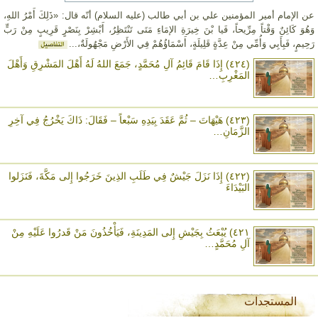
عن الإمام أمير المؤمنين علي بن أبي طالب (عليه السلام) أنّه قال: «ذَلِكَ أَمْرُ اللهِ،
وَهُوَ كَائِنٌ وَقْتاً مِرِّيحاً، فَيا بْنَ خِيرَةِ الإمَاءِ مَتَى تَنْتَظِرُ، أَبْشِرْ بِنَصْرٍ قَرِيبٍ مِنْ رَبٍّ
رَحِيمٍ، فَبِأَبِي وَأُمِّي مِنْ عِدَّةٍ قَلِيلَةٍ، أَسْمَاؤُهُمْ فِي الأَرْضِ مَجْهُولَةٌ،...
(٤٢٤) إِذَا قَامَ قَائِمُ آلِ مُحَمَّدٍ، جَمَعَ اللهُ لَهُ أَهْلَ المَشْرِقِ وَأَهْلَ
المَغْرِبِ…
(٤٢٣) هَيْهَاتَ – ثُمَّ عَقَدَ بِيَدِهِ سَبْعاً – فَقَالَ: ذَاكَ يَخْرُجُ فِي آخِرِ
الزَّمَانِ…
(٤٢٢) إِذَا نَزَلَ جَيْشٌ فِي طَلَبِ الذِينَ خَرَجُوا إِلى مَكَّةَ، فَنَزَلوا
البَيْدَاءَ
٤٢١) يُبْعَثُ بِجَيْشِ إِلى المَدِينَةِ، فَيَأْخُذُونَ مَنْ قَدرُوا عَلَيْهِ مِنْ
آلِ مُحَمَّدٍ…
المستجدات