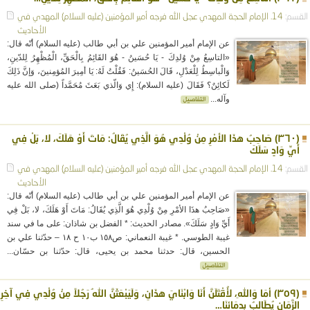
القسم:
14. الإمام الحجة المهدي عجل الله فرجه
أمير المؤمنين (عليه السلام)
المهدي في
الأحاديث
عن الإمام أمير المؤمنين علي بن أبي طالب (عليه السلام) أنّه قال:
«التاسِعُ مِنْ وُلدِكَ - يَا حُسَينُ - هُوَ القَائِمُ بِالْحَقِّ، الْمُظْهِرُ لِلدّينِ،
وَالْباسِطُ لِلْعَدْلِ، قَالَ الحُسَينُ: فَقُلْتُ لَهُ: يَا أمِيرَ المُؤمِنينَ، وَإنَّ ذَلِكَ
لَكائِنٌ؟ فَقَالَ (عليه السلام): إِي وَالّذي بَعَثَ مُحَمَّداً (صلى الله عليه
وآله...
(٣٦٠) صَاحِبُ هذَا الأمْرِ مِنْ وُلْدِي هُوَ الَّذِي يُقَالُ: مَاتَ أَوْ هَلَكَ، لا، بَلْ فِي
أَيِّ وَادٍ سَلَكَ
القسم:
14. الإمام الحجة المهدي عجل الله فرجه
أمير المؤمنين (عليه السلام)
المهدي في
الأحاديث
عن الإمام أمير المؤمنين علي بن أبي طالب (عليه السلام) أنّه قال:
«صَاحِبُ هذَا الأمْرِ مِنْ وُلْدِي هُوَ الَّذِي يُقَالُ: مَاتَ أَوْ هَلَكَ، لا، بَلْ فِي
أَيِّ وَادٍ سَلَكَ». مصادر الحديث: * الفضل بن شاذان: على ما في سند
غيبة الطوسي. * غيبة النعماني: ص١٥٨ ب١٠ ح ١٨ – حدّثنا علي بن
الحسين، قال: حدثنا محمد بن يحيى، قال: حدّثنا بن حسّان...
(٣٥٩) أمَا وَاللهِ، لأُقْتَلَنَّ أَنَا وَابْنَايَ هذَانِ، وَلَيَبْعَثَنَّ اللهُ رَجُلاً مِنْ وُلْدِي فِي آخِرِ
الزَّمَانِ يُطَالِبُ بِدِمَائِنَا…