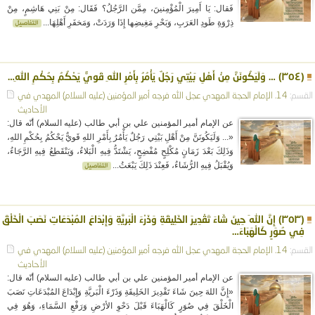
فَقال: يَا أَمِيرَ الْمُؤْمِنينَ، مِمَّن الرَّجُلُ؟ فَقَال: مِنْ بَنِي هَاشِمٍ، مِنْ
ذِرْوَةِ طَودِ العَرَبِ، وَبَحْرِ مَغِيضِها إِذَا وَرَدَتْ، وَمَخفَرِ أَهْلِهَا...
(٣٥٤) … وَلَيَكُونَنَّ مِنْ أَهْلِ بَيْتِي رَجُلٌ يَأْمُرُ بِأَمْرِ اللهِ قَويٌّ يَحْكُمُ بِحُكْمِ اللهِ…
القسم:
14. الإمام الحجة المهدي عجل الله فرجه
أمير المؤمنين (عليه السلام)
المهدي في
الأحاديث
عن الإمام أمير المؤمنين علي بن أبي طالب (عليه السلام) أنّه قال:
«... وَلَيَكُونَنَّ مِنْ أَهْلِ بَيْتِي رَجُلٌ يَأْمُرُ بِأَمْرِ اللهِ قَويٌّ يَحْكُمُ بِحُكْمِ اللهِ،
وَذَلِكَ بَعْدَ زَمَانٍ مُكْلِحٍ مُفْضِحٍ، يَشْتَدُّ فِيهِ الْبَلاءُ، وَيَنْقَطِعُ فِيهِ الرَّجَاءُ،
وَيُقْبَلُ فِيهِ الرُّشَاءُ، فَعِنْدَ ذَلِكَ يَبْعَثُ...
(٣٥٣) إِنَّ اللهَ حِينَ شَاءَ تَقْدِيرَ الخَلِيقَةِ وَذَرْءَ الْبَريَّةِ وَإِبْدَاعَ المُبْدَعَاتِ نَصَبَ الْخَلْقَ
فِي صُوَرٍ كَالْهَبَاءَ…
القسم:
14. الإمام الحجة المهدي عجل الله فرجه
أمير المؤمنين (عليه السلام)
المهدي في
الأحاديث
عن الإمام أمير المؤمنين علي بن أبي طالب (عليه السلام) أنّه قال:
«إِنَّ اللهَ حِينَ شَاءَ تَقْدِيرَ الخَلِيقَةِ وَذَرْءَ الْبَريَّةِ وَإِبْدَاعَ المُبْدَعَاتِ نَصَبَ
الْخَلْقَ فِي صُوَرٍ كَالْهَبَاءَ قَبْلَ دَحْوِ الأرْضِ وَرَفْعِ السَّمَاءِ، وَهُوَ فِي