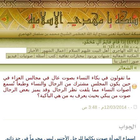
(٤٢٤) إِذَا قَامَ قَائِمُ آلِ مُحَمَّدٍ،
جَمَعَ اللهُ لَهُ أَهْلَ المَ-
آية الله الهاجري
أهل البيت عليهم السلام
اعمال الشهور
الأخبار
المكتبة المقالية
شبهات وردود
مختارات ثقافية
كتب
أسئلة
صوتيات
فيديو
صور
اتصل بنا
»
الشعائر
ما تقولون في بكاء النساء بصوت عال في مجالس العزاء في
حين يكون المجلس مشترك من الرجال والنساء وطبعاً تُسمع
أصوات النساء مما يلفت نظر الرجال وقد يميز بعض الرجال
صوت من يبكي بحيث يعرف به من هي الباكية؟
- - 12/03/2014م - 3:48 ص
إسماع المرأة صوت بكائها للرجل الأجنبي ليس محرماً في حد ذاته.