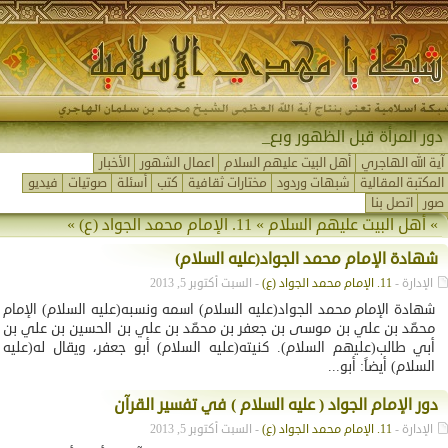
دور المرأة قبل الظهور وبعده
آية الله الهاجري
أهل البيت عليهم السلام
اعمال الشهور
الأخبار
المكتبة المقالية
شبهات وردود
مختارات ثقافية
كتب
أسئلة
صوتيات
فيديو
صور
اتصل بنا
»
أهل البيت عليهم السلام
»
11. الإمام محمد الجواد (ع)
»
شهادة الإمام محمد الجواد(عليه السلام)
الإدارة -
11. الإمام محمد الجواد (ع)
- السبت أكتوبر 5, 2013
شهادة الإمام محمد الجواد(عليه السلام) اسمه ونسبه(عليه السلام) الإمام
محمّد بن علي بن موسى بن جعفر بن محمّد بن علي بن الحسين بن علي بن
أبي طالب(عليهم السلام). كنيته(عليه السلام) أبو جعفر، ويقال له(عليه
السلام) أيضاً: أبو...
دور الإمام الجواد ( عليه السلام ) في تفسير القرآن
الإدارة -
11. الإمام محمد الجواد (ع)
- السبت أكتوبر 5, 2013