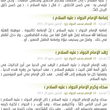
( عليه السلام ) إلى الاتصاف بمكارم الأخلاق ومحاسن الصفات ، وكان ممَّا
أوصى به : في حُسن الأخلاق : 1ـ قال ( عليه السلام ) : ( مِن حُسن خُلق
الرجل كَفُّ...
إمامة الإمام الجواد ( عليه السلام )
الإدارة -
11. الإمام محمد الجواد (ع)
- الإثنين مايو 20, 2013
إمامة الإمام الجواد ( عليه السلام ) إنَّ الإمامة كالنبوة ، موهِبَة إلهيَّة
يَمنحُها الله سبحانه لِمَنْ هو أهلٌ لها من عِبَاده المُصْطَفين ، ولا دَخلَ للعُمْر
في ذلك . ولعلَّ من يستبعد نبوَّة وإمامة الطفل الصغير ، أو...
زهد الإمام الجواد ( عليه السلام )
الإدارة -
11. الإمام محمد الجواد (ع)
- الإثنين مايو 20, 2013
زهد الإمام الجواد ( عليه السلام ) الزهد في الدنيا من أبرز الذاتيات في
خُلق أئمة أهل البيت ( عليهم السلام ) ، فقد أعرضوا عن زهرة هذه الدنيا ،
وفعلوا كل ما يقربهم إلى الله زُلفى . فقد كان الإمام علي أمير المؤمنين (
عليه السلام...
سخاء وكرم الإمام الجواد ( عليه السلام )
الإدارة -
11. الإمام محمد الجواد (ع)
- الإثنين مايو 20, 2013
سخاء وكرم الإمام الجواد ( عليه السلام ) كان الإمام الجواد ( عليه السلام )
من أندى الناس كفّاً ، وأكثرهم سخاءً ، وقد لُقِّب بـ ( الجواد ) لكثرة كرمه
ومعروفه وإحسانه إلى الناس . وقد ذكر المُؤَرِّخون بوادر كثيرة من كرمه (