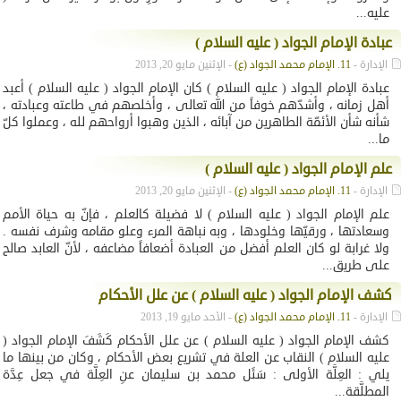
عليه...
عبادة الإمام الجواد ( عليه السلام )
الإدارة -
11. الإمام محمد الجواد (ع)
- الإثنين مايو 20, 2013
عبادة الإمام الجواد ( عليه السلام ) كان الإمام الجواد ( عليه السلام ) أعبد
أهل زمانه ، وأشدّهم خوفاً من الله تعالى ، وأخلصهم في طاعته وعبادته ،
شأنه شأن الأئمّة الطاهرين من آبائه ، الذين وهبوا أرواحهم لله ، وعملوا كلّ
ما...
علم الإمام الجواد ( عليه السلام )
الإدارة -
11. الإمام محمد الجواد (ع)
- الإثنين مايو 20, 2013
علم الإمام الجواد ( عليه السلام ) لا فضيلة كالعلم ، فإنّ به حياة الأمم
وسعادتها ، ورقيّها وخلودها ، وبه نباهة المرء وعلو مقامه وشرف نفسه .
ولا غرابة لو كان العلم أفضل من العبادة أضعافاً مضاعفه ، لأنّ العابد صالح
على طريق...
كشف الإمام الجواد ( عليه السلام ) عن علل الأحكام
الإدارة -
11. الإمام محمد الجواد (ع)
- الأحد مايو 19, 2013
كشف الإمام الجواد ( عليه السلام ) عن علل الأحكام كَشَفَ الإمام الجواد (
عليه السلام ) النقاب عن العلة في تشريع بعض الأحكام ، وكان من بينها ما
يلي : العِلَّة الأولى : سَئَل محمد بن سليمان عنِ العِلَّة في جعل عِدَّة
المطلَّقة...