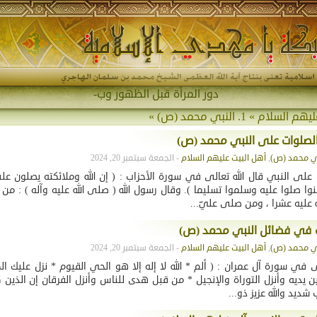
دور المرأة قبل الظهور وبعده
ليهم السلام
»
1. النبي محمد (ص)
»
الصلوات على النبي محمد (ص)
,
أهل البيت عليهم السلام
- الجمعة سبتمبر 20, 2024
لى النبي قال الله تعالى في سورة الأحزاب : ( إن الله وملائكته يصلون على
منوا صلوا عليه وسلموا تسليما ). وقال رسول الله ( صلى الله عليه وآله ) : 
 عليه عشرا ، ومن صلى عليّ...
ت في فضائل النبي محمد (ص)
,
أهل البيت عليهم السلام
- الجمعة سبتمبر 20, 2024
لى في سورة آل عمران : ( ألم * الله لا إله إلا هو الحي القيوم * نزل عليك ال
ن يديه وأنزل التوراة والإنجيل * من قبل هدى للناس وأنزل الفرقان إن الذين ك
 شديد والله عزيز ذو...