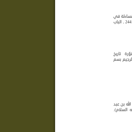
مُساءلة في
القبر، والشفاعة » ( أمالي الصدوق:370 / ح 5 ـ المجلس 49، صفات الشيعة للشيخ الصدوق:244 ـ الباب
ّرة تاريخ
بالله من الشيطان الرجيم بسم
لله بن عبد
 السلام).