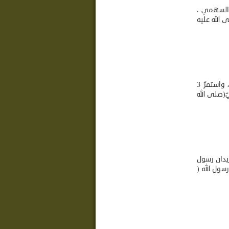
ل السهمي ،
 الله عليه
الحصار في شعب أبي طالب(عليه السلام)(1) تاريخ الحصار ومدّته 1 محرّم 7 للبعثة النبوية، واستمرّ 3
ّ(صلى الله
ريدان رسول
سول الله (