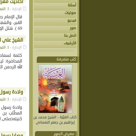
أحاديث معرا
أسئلة
الإدارة -
1. النبي محمد (ص)
صوتيات
قال الإمام جع
فيديو
صور
69 ). سُئل الإمام موسى الكاظم عليه...
اتصل بنا
الشيخ علي ا
الأرشيف
الإدارة -
1. النبي محمد (ص)
كلمة لسماحة
كتب متفرقة
الله الرحمن ا
ولادة رسول ا
الإدارة -
1. النبي محمد (ص)
ولادة رسول ال
المطّلب بن 
كتاب الغيْبَة – الشيخ محمد بن
كنيته(صلى الل
إبراهيم بن جعفر النعماني
معرض الصور
وصايا رسول ا