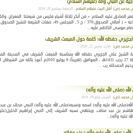
جية عن النبي وآله (عليهم السلام)
,
أهل البيت عليهم السلام
- الجمعة سبتمبر 20, 2024
فر الصادق عليه السلام: « مَن أنكر ثلاثةَ أشياءٍ فليس من شيعتنا: المعراج، وال
لجزيري حفظه الله: كلمة حول المبعث الشريف
- الأحد مارس 22, 2020
 الشيخ علي الجزيري حفظه الله بمناسبة المبعث الشريف في المدينة المنو
المحاضرة: ليلة 27 رجب 1431هـ ، الموافق (تقريباً) 8 يوليو 2010م أعوذ 
لرحيم الحمدلله رب...
لله (صلى الله عليه وآله)
- السبت يناير 18, 2014
له(صلى الله عليه وآله) اسمه ونسبه(صلى الله عليه وآله) النبي محمّد بن عبد ا
هاشم بن عبد مناف، وينتهي نسبه الشريف إلى النبي إبراهيم الخليل(عليه
ه عليه وآله)...
لله ( صلى الله عليه وآله ) عند وفاته