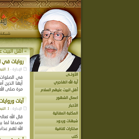
»
أهل البيت ع
روايات في 
الإدارة -
1. النبي محمد (ص)
الأولــى
في الصلوات ع
آية الله الهاجري
أيها الذين آ
مرة صلى الله
أهل البيت عليهم السلام
اعمال الشهور
آيات وروايا
الأخبار
الإدارة -
1. النبي محمد (ص)
المكتبة المقالية
قال الله تعا
شبهات وردود
مصدقا لما بي
الله لهم عذاب
مختارات ثقافية
كتب