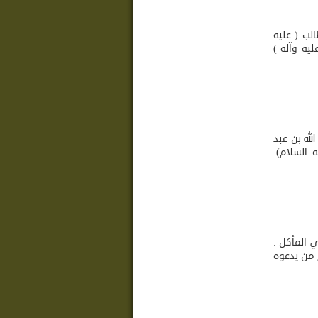
الب ( عليه
يه وآله )
لله بن عبد
 السلام).
ي المأكل :
ع من يدعوه