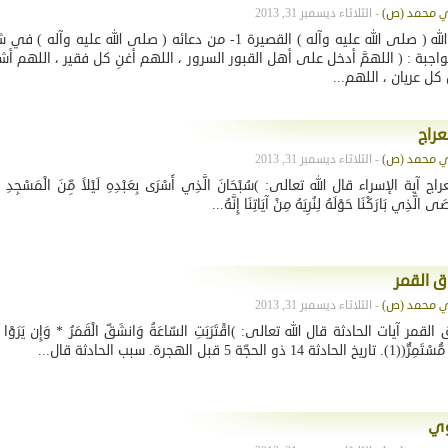
- الثلاثاء ديسمبر 31, 2013
أدعية رسول الله ( صلى الله عليه وآله ) القصيرة 1- من دعائه ( صلى الله عليه 
واجبة : ( اللهمَّ أدخل على أهل القبور السرور ، اللهم أغنِ كل فقير ، اللهم أش
كل عريان ، اللهم...
عراج
- الثلاثاء ديسمبر 31, 2013
 آية الإسراء قال الله تعالى: )سُبْحَانَ الَّذِي أَسْرَى بِعَبْدِهِ لَيْلاً مِّنَ الْمَسْجِدِ الْ
 الَّذِي بَارَكْنَا حَوْلَهُ لِنُرِيَهُ مِنْ آيَاتِنَا إِنَّهُ...
ق القمر
- الثلاثاء ديسمبر 31, 2013
مر آيات الحادثة قال الله تعالى: )اقْتَرَبَتِ السّاعَةُ وَانشَقّ الْقَمَرُ * وَإِن يَرَوْا آيَ
الحجّة 5 قبل الهجرة. سبب الحادثة قال...
وي