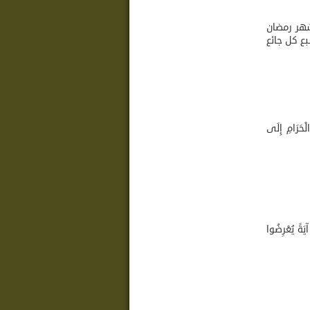
وآله ) في شهر رمضان
بع كل جائع
حَرَامِ إِلَى
ةً يُعْرِضُوا