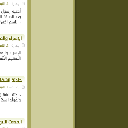
الإدارة -
1. النبي محمد (ص)
بعد الصلاة ال
، اللهم اكسُ 
الإسراء والم
الإدارة -
1. النبي محمد (ص)
الإسراء والمعراج
الْمَسْجِدِ الأَقْصَى
حادثة انشقا
الإدارة -
1. النبي محمد (ص)
حادثة انشقاق الق
وَيَقُولُوا سِحْرٌ مُّسْتَمِرٌّ((1). تاريخ الحادثة 14 ذو 
المبعث النب