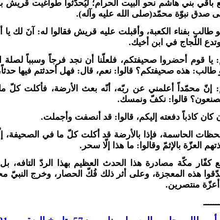
باقي بني هاشم نحو البيت الحرام؛ ليُحدّثوا طواغيت قريش بما أ
على صدق نبوّة محمّد(صلى الله عليه وآله).
طالب بفناء الكعبة، وأقبلت عليه قريش فقالوا له: آنَ لك يا أ
دع اللّجاج في ابن أخيك.
 يا قوم أحضروا صحيفتكم، فلعلّنا أن نجد فرجاً وسبباً لصلة 
طالب: هذه صحيفتكم؟ قالوا: نعم، قال: فهل أحدثتم فيها حدثاً، قال
 إنّ محمّداً أعلمني عن ربّه، أنّه بعث الأرضة، فأكلت كلّ ما ف
تصنعون؟ قالوا: نكفّ ونمسك.
 كان كاذباً دفعته إليكم، قالوا: قد أنصفت وأجملت.
حظات الحاسمة، فإذا بالأرضة قد أكلت كلّ ما في الصحيفة، إلّا
هم العزّة بالإثمّ وقالوا: ما هذا إلّا سحر.
كفّار مكّة مصادرة هذا الحدث العظيم بهذا الردّ التافه، ب
قوا هذه المعجزة، وعلى أثر ذلك فُكّ الحصار، وخرج النبيّ مح
زّة منتصرين.
ــــــ