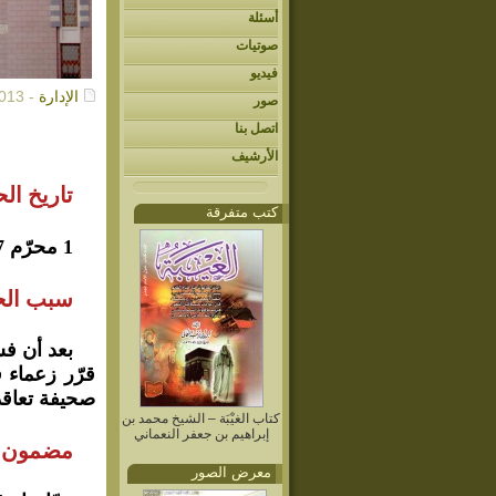
أسئلة
صوتيات
فيديو
الإدارة
- 12/31/2013م
صور
اتصل بنا
الأرشيف
تاريخ ال
كتب متفرقة
1 محرّم 7 للبعثة النبوية، واستمرّ 3 سنوات.
سبب الح
بعد أن فش
قرّر زعماء 
صحيفة تعاقد
كتاب الغيْبَة – الشيخ محمد بن
إبراهيم بن جعفر النعماني
مضمون ا
معرض الصور