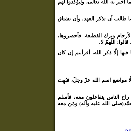
خبر به الله تعالى، وليؤكّدوا لهم
با طالب أن تذكر العهد، وأن تشتاق
الأرحام وترك القطيعة. فأحضروها،
وا: اللّهمّ لا.
يها إلّا ذكر الله، أفرأيتم إن كان
 مواضع اسم الله عزّ وجلّ، فبُهِت
ل راح الناس يتفاعلون معه، فأسلم
مّد(صلى الله عليه وآله) ومَن معه