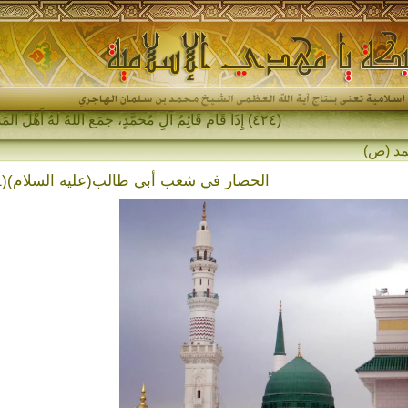
(٤٢٤) إِذَا قَامَ قَائِمُ آلِ مُحَمَّدٍ، جَمَعَ اللهُ لَهُ أَهْلَ المَشْرِقِ وَأَهْلَ_
الحصار في شعب أبي طالب(عليه السلام)(1)