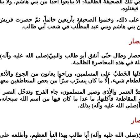
في تلك الصحيفة الظالمة: ألّا يبايعوا أحداً من بني هاشم، ولا ي
 فيقتلوه.
 على ذلك، وختموا الصحيفة بأربعين خاتماً، ثمّ حصرت قريش
ن بني هاشم وبني عبد المطّلب في شعب أبي طالب.
صار
حصار وطال حتّى أنفق أبو طالب والنبيّ(صلى الله عليه وآله) 
ئلة في هذه المحاصرة الظالمة.
الها الخَطبُ على المسلمين، وراحوا يعانون من الجوع والأذى
طعام شيء، إلّا ما كان يتسرّب سرّاً من بعض المتعاطفين معه
ّ العسر والأذى وصبر المسلمون، جاء الفرج وتدخّل النصر ا
لمقاطعة فأكلتها، ما عدا ما كان فيها من اسم الله سبحانه،
ً(صلى الله عليه وآله) بذلك.
ار
يّ(صلى الله عليه وآله) أبا طالب بهذا النبأ العظيم، وأطلعه ع