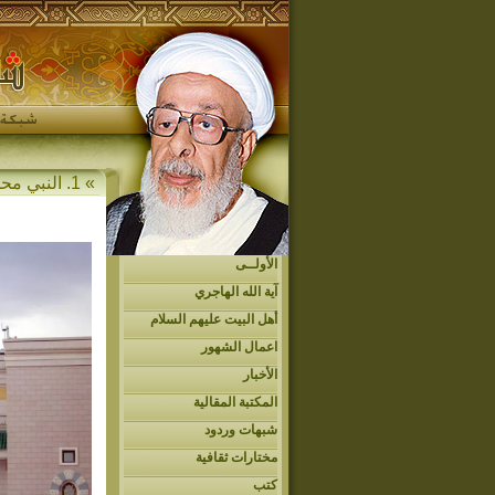
» 1. النبي محمد (ص)
الأولــى
آية الله الهاجري
أهل البيت عليهم السلام
اعمال الشهور
الأخبار
المكتبة المقالية
شبهات وردود
مختارات ثقافية
كتب