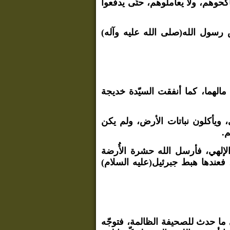
ناكحوهم، ولا يعاملوهم، حتّى يدفعوا
 رسول الله(صلى الله عليه وآله)
مالهما، كما أنفقت السيّدة خديجة
، ويأكلون نباتات الأرض، ولم يكن
م.
لإلهي، فأرسل الله حشرة الأُرضة
 فعندها هبط جبرئيل(عليه السلام)
لى ما حدث للصحيفة الظالمة، فتوجّه