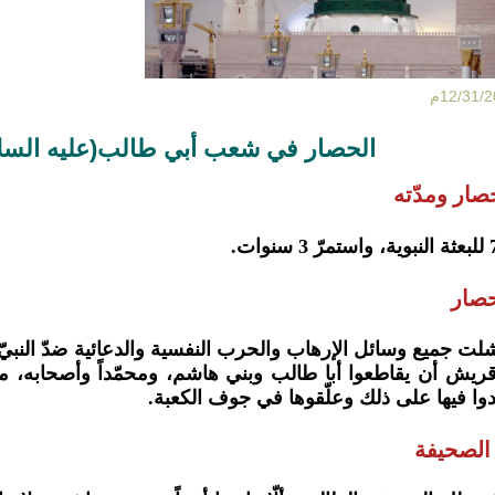
الحصار في شعب أبي طالب(عليه السلام)
حصار ومدّته
صار
لت جميع وسائل الإرهاب والحرب النفسية والدعائية ضدّ النبيّ(
قريش أن يقاطعوا أبا طالب وبني هاشم، ومحمّداً وأصحابه، مق
وا فيها على ذلك وعلّقوها في جوف الكعبة.
لصحيفة