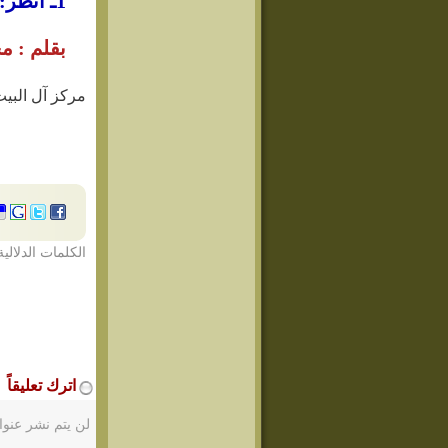
1ـ اُنظر: أبو طالب حامي الرسول وناصره: 57، تاريخ اليعقوبي 2/31.
بقلم : م
مركز آل البيت
الكلمات الدلالية
اترك تعليقاً
لن يتم نشر عنوا