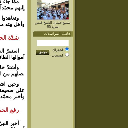
ممّا جاء 
إليهم محمّداً
وتعاهدوا
تشييع جثمان الشيخ قدس
وأهل بيته م
سره 95
قائمة المراسلات
شدّة الح
اشتراك
استمرّ ال
انسحاب
أموالها الطا
وأشتدّ خل
يصلهم من ال
وحين اشتد
على صحيفة ا
وأخبر محمّدا
رفع الحص
أخبر النب