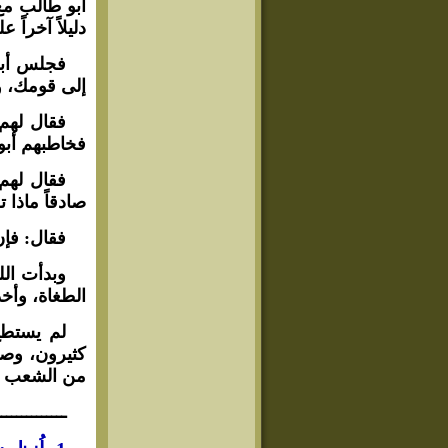
أبو طالب مع 
دليلاً آخراً 
فجلس أبو 
إلى قومك، وت
فقال لهم:
فخاطبهم أبو 
فقال لهم:
صادقاً ماذا 
فقال: فإن
وبدأت الل
الطغاة، وأخذت
لم يستطع 
كثيرون، وصدّ
من الشعب أع
ــــــــــــــ