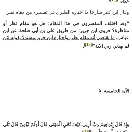
عداه”
.
وقال ابن كثير شارحًا ما اختاره الطبري في تفسيره من مقام نظر:
“وقد اختلف المفسرون في هذا المقام: هل هو مقام نظر أو
مناظرة؟ فروى ابن جرير: من طريق علي بن أبي طلحة عن ابن
عباس،
ما يقتضي أنه مقام نظر، واختاره ابن جرير مستدلا بقوله لئن
)
[15]
(
لم يهدني ربي الآية
“
.
الآية الخامسة: ﴿
وَإِذْ قَالَ إِبْرَاهِيمُ رَبِّ أَرِنِي كَيْفَ تُحْيِ الْمَوْتَى قَالَ أَوَلَمْ تُؤْمِنْ قَالَ بَلَى
)
[16]
(