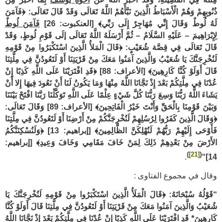
ذُنُوبِهِمْ وَهُمْ الْأَسْبَاطُ الَّذِينَ نَبَّأَهُمْ اللَّهُ تَعَالَى وَقَدْ قَالَ تَعَالَى: ﴿فَآمَنَ
لَهُ لُوطٌ وَقَالَ إِنِّي مُهَاجِرٌ إِلَى رَبِّي﴾
[العنكبوت: 26]
فَآمَنَ لُوطٌ
لِإِبْرَاهِيمَ – عَلَيْهِ السَّلَامُ – ثُمَّ أَرْسَلَهُ اللَّهُ تَعَالَى إلَى قَوْمِ لُوطٍ، وَقَدْ
قَالَ تَعَالَى فِي قِصَّة شُعَيْبٍ: ﴿قَالَ الْمَلأُ الَّذِينَ اسْتَكْبَرُوا مِنْ قَوْمِهِ
لَنُخْرِجَنَّكَ يَا شُعَيْبُ وَالَّذِينَ آمَنُوا مَعَكَ مِنْ قَرْيَتِنَا أَوْ لَتَعُودُنَّ فِي مِلَّتِنَا
قَالَ أَوَلَوْ كُنَّا كَارِهِينَ﴾
[الأعراف: 88]
﴿قَدِ افْتَرَيْنَا عَلَى اللَّهِ كَذِبًا إِنْ
عُدْنَا فِي مِلَّتِكُمْ بَعْدَ إِذْ نَجَّانَا اللَّهُ مِنْهَا وَمَا يَكُونُ لَنَا أَنْ نَعُودَ فِيهَا إِلا أَنْ
يَشَاءَ اللَّهُ رَبُّنَا وَسِعَ رَبُّنَا كُلَّ شَيْءٍ عِلْمًا عَلَى اللَّهِ تَوَكَّلْنَا رَبَّنَا افْتَحْ بَيْنَنَا
وَبَيْنَ قَوْمِنَا بِالْحَقِّ وَأَنْتَ خَيْرُ الْفَاتِحِينَ﴾
[الأعراف: 89]
وَقَالَ تَعَالَى:
﴿وَقَالَ الَّذِينَ كَفَرُوا لِرُسُلِهِمْ لَنُخْرِجَنَّكُمْ مِنْ أَرْضِنَا أَوْ لَتَعُودُنَّ فِي مِلَّتِنَا
فَأَوْحَى إِلَيْهِمْ رَبُّهُمْ لَنُهْلِكَنَّ الظَّالِمِينَ﴾
[إبراهيم: 13]
﴿وَلَنُسْكِنَنَّكُمُ
الأَرْضَ مِنْ بَعْدِهِمْ ذَلِكَ لِمَنْ خَافَ مَقَامِي وَخَافَ وَعِيدِ﴾
[إبراهيم:
)
[21]
(
.
“
14]
وقال في مجموع الفتاوى :
“قَوْلُهُ سُبْحَانَهُ: ﴿قَالَ الْمَلَأُ الَّذِينَ اسْتَكْبَرُوا مِنْ قَوْمِهِ لَنُخْرِجَنَّكَ يَا
شُعَيْبُ وَالَّذِينَ آمَنُوا مَعَكَ مِنْ قَرْيَتِنَا أَوْ لَتَعُودُنَّ فِي مِلَّتِنَا قَالَ أَوَلَوْ كُنَّا
كَارِهِينَ* قَدِ افْتَرَيْنَا عَلَى اللَّهِ كَذِبًا إنْ عُدْنَا فِي مِلَّتِكُمْ بَعْدَ إذْ نَجَّانَا اللَّهُ