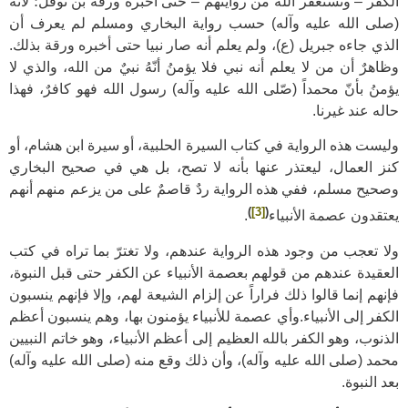
الكفر – ونستغفر الله من روايتهم – حتّى أخبره ورقة بن نوفل؛ لأنّه
(صلى الله عليه وآله) حسب رواية البخاري ومسلم لم يعرف أن
الذي جاءه جبريل (ع)، ولم يعلم أنه صار نبيا حتى أخبره ورقة بذلك.
وظاهرٌ أن من لا يعلم أنه نبي فلا يؤمنُ أنّهُ نبيٌ من الله، والذي لا
يؤمنُ بأنّ محمداً (صّلى الله عليه وآله) رسول الله فهو كافرٌ، فهذا
حاله عند غيرنا.
وليست هذه الرواية في كتاب السيرة الحلبية، أو سيرة ابن هشام، أو
كنز العمال، ليعتذر عنها بأنه لا تصح، بل هي في صحيح البخاري
وصحيح مسلم، ففي هذه الرواية ردٌ قاصمٌ على من يزعم منهم أنهم
)
[3]
(
يعتقدون عصمة الأنبياء
.
ولا تعجب من وجود هذه الرواية عندهم، ولا تغترّ بما تراه في كتب
العقيدة عندهم من قولهم بعصمة الأنبياء عن الكفر حتى قبل النبوة،
فإنهم إنما قالوا ذلك فراراً عن إلزام الشيعة لهم، وإلا فإنهم ينسبون
الكفر إلى الأنبياء.وأي عصمة للأنبياء يؤمنون بها، وهم ينسبون أعظم
الذنوب، وهو الكفر بالله العظيم إلى أعظم الأنبياء، وهو خاتم النبيين
محمد (صلى الله عليه وآله)، وأن ذلك وقع منه (صلى الله عليه وآله)
بعد النبوة.