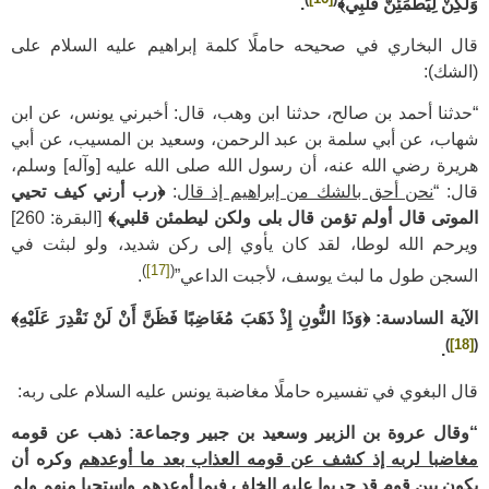
وَلَكِنْ لِيَطْمَئِنَّ قَلْبِي﴾
.
قال البخاري في صحيحه حاملًا كلمة إبراهيم عليه السلام على
(الشك):
“حدثنا أحمد بن صالح، حدثنا ابن وهب، قال: أخبرني يونس، عن ابن
شهاب، عن أبي سلمة بن عبد الرحمن، وسعيد بن المسيب، عن أبي
هريرة رضي الله عنه، أن رسول الله صلى الله عليه [وآله] وسلم،
قال: “
نحن أحق بالشك من إبراهيم إذ قال
:
﴿رب أرني كيف تحيي
الموتى قال أولم تؤمن قال بلى ولكن ليطمئن قلبي﴾
[البقرة: 260]
ويرحم الله لوطا، لقد كان يأوي إلى ركن شديد، ولو لبثت في
)
[17]
(
السجن طول ما لبث يوسف، لأجبت الداعي”
.
الآية السادسة: ﴿وَذَا النُّونِ إِذْ ذَهَبَ مُغَاضِبًا فَظَنَّ أَنْ لَنْ نَقْدِرَ عَلَيْهِ﴾
)
[18]
(
.
قال البغوي في تفسيره حاملًا مغاضبة يونس عليه السلام على ربه:
“وقال عروة بن الزبير وسعيد بن جبير وجماعة: ذهب عن قومه
مغاضبا لربه إذ كشف عن قومه العذاب بعد ما أوعدهم
وكره أن
يكون بين قوم قد جربوا عليه الخلف فيما أوعدهم واستحيا منهم ولم