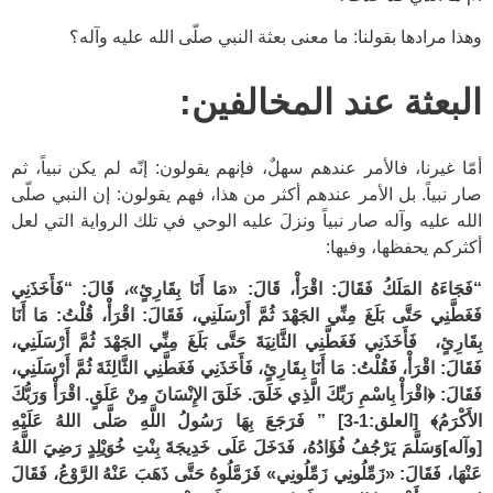
وهذا مرادها بقولنا: ما معنى بعثة النبي صلّى الله عليه وآله؟
البعثة عند المخالفين:
أمّا غيرنا، فالأمر عندهم سهلٌ، فإنهم يقولون: إنّه لم يكن نبياً، ثم
صار نبياً. بل الأمر عندهم أكثر من هذا، فهم يقولون: إن النبي صلّى
الله عليه وآله صار نبياً ونزلَ عليه الوحي في تلك الرواية التي لعل
أكثركم يحفظها، وفيها:
“فَجَاءَهُ المَلَكُ فَقَالَ: اقْرَأْ، قَالَ: «مَا أَنَا بِقَارِئٍ»، قَالَ: “فَأَخَذَنِي
فَغَطَّنِي حَتَّى بَلَغَ مِنِّي الجَهْدَ ثُمَّ أَرْسَلَنِي، فَقَالَ: اقْرَأْ، قُلْتُ: مَا أَنَا
بِقَارِئٍ، فَأَخَذَنِي فَغَطَّنِي الثَّانِيَةَ حَتَّى بَلَغَ مِنِّي الجَهْدَ ثُمَّ أَرْسَلَنِي،
فَقَالَ: اقْرَأْ، فَقُلْتُ: مَا أَنَا بِقَارِئٍ، فَأَخَذَنِي فَغَطَّنِي الثَّالِثَةَ ثُمَّ أَرْسَلَنِي،
فَقَالَ: ﴿اقْرَأْ بِاسْمِ رَبِّكَ الَّذِي خَلَقَ. خَلَقَ الإِنْسَانَ مِنْ عَلَقٍ. اقْرَأْ وَرَبُّكَ
الأَكْرَمُ﴾
[العلق:1-3]
” فَرَجَعَ بِهَا رَسُولُ اللَّهِ صَلَّى اللهُ عَلَيْهِ
[وآله]وَسَلَّمَ يَرْجُفُ فُؤَادُهُ، فَدَخَلَ عَلَى خَدِيجَةَ بِنْتِ خُوَيْلِدٍ رَضِيَ اللَّهُ
عَنْهَا، فَقَالَ: «زَمِّلُونِي زَمِّلُونِي» فَزَمَّلُوهُ حَتَّى ذَهَبَ عَنْهُ الرَّوْعُ، فَقَالَ