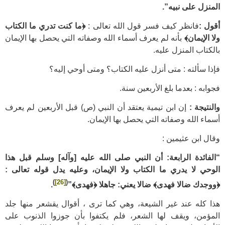
المنزل على نبيه”.
أقول :
فانظر كيف فسر قول الله تعالى :
﴿ما كنت تدري ما الكتاب
ولا الإيمان﴾
بأنه لم يعرف أسماء الله وصفاته التي يحصل بها الإيمان
بالكتاب المنزل عليه.
فإذا سألته : متى أنزل عليه الكتاب؟ ومتى أوحي إليه؟
فجوابه : بعدما بلغ الأربعين سنة.
والنتيجة :
إن ابن تيمية يعتقد أن النبي (ص) قبل الأربعين لم يعرف
أسماء الله وصفاته التي يحصل بها الإيمان.
وقال ابن عثيمين :
“الفائدة الرابعة:
أن النبي صلى الله عليه [وآله] وسلم قبل هذا
الوحي لا يدري ما الكتاب ولا الإيمان، وعليه يدل قوله تعالى :
)
[26]
(
﴿ووجدك ضالا فهدى﴾ ضالا يعني: جاهلا ﴿فهدى﴾”
.
هذا كله عند غير الشيعة، وهي كما ترى ، أقوال يقشعر منها جلد
المؤمن، ويقف لها الشعر، فلم يكتفوا بأن جوزوا الذنوب على