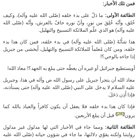
فمن تلك الأخبار:
الطائفة الأولى:
ما دَلّ على بدء خلقه (صّلى الله عليه وآله)، وكيف
خُلق، وأنّه خُلِقَ من نورٍ، وأنّ نوره حافٌ بالعرش، وأنّه (صّلى الله
عليه وآله) هو الذي علّم الملائكة التسبيح والتهليل.
هذا شأَنُهُ (صّلى الله عليه وآله) في بدء خلقه، فمن كان هذا بدء
خلقه، ومن كان مُعلماً للملائكة التسبيح والتهليل، أَيخشى من جبريل
إذا جاءه بالوحي؟!
أويستطيع جبرائيل أو غيره أن يغطّه حتى يبلغ به الجهد؟! معاذ الله!
معاذ الله أن يتجرأ جبريل على رسول الله ص وآله في هذا، وجبريل
عليه السلام لا يدخل على النبي (صّلى الله عليه وآله) حتى يستأذنه،
فإذا أَذِن دَخَلَ.
فإذا كان هذا بدء خلقه فلا يعقل أن يكون كافراً والعياذ بالله كما
)
[28]
(
يرون
قبل أن يبلغ الأربعين.
الطائفة الثانية:
ومما جاء في الأخبار التي لها مدلول غير مدلول
روايتنا ولكنه يقوّي دلالتها، ما جاء في شؤون حياته (صّلى الله عليه