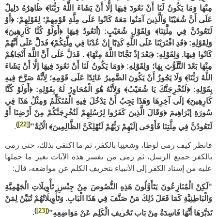
مِنْهَا وَمَا يَكُونُ لَنَا أَنْ نَعُودَ فِيهَا إلَّا أَنْ يَشَاءَ اللَّهُ رَبُّنَا﴾ ظَاهِرُهُ دَلِيلٌ
عَلَى أَنَّ
شُعَيْبًا وَاَلَّذِينَ آمَنُوا مَعَهُ كَانُوا عَلَى مِلَّةِ قَوْمِهِمْ
؛ لِقَوْلِهِمْ: ﴿أَوْ
لَتَعُودُنَّ فِي مِلَّتِنَا﴾ وَلِقَوْلِ شُعَيْبٍ: (أنَعُودُ فِيهَا ﴿أَوَلَوْ كُنَّا كَارِهِينَ﴾
وَلِقَوْلِهِ: ﴿قَدِ افْتَرَيْنَا عَلَى اللَّهِ كَذِبًا إنْ عُدْنَا فِي مِلَّتِكُمْ﴾ فَدَلَّ عَلَى أَنَّهُمْ
كَانُوا فِيهَا. وَلِقَوْلِهِ: ﴿بَعْدَ إذْ نَجَّانَا اللَّهُ مِنْهَا﴾ . فَدَلَّ عَلَى أَنَّ اللَّهَ أَنْجَاهُمْ
مِنْهَا بَعْدَ التَّلَوُّثِ بِهَا؛ وَلِقَوْلِهِ: ﴿وَمَا يَكُونُ لَنَا أَنْ نَعُودَ فِيهَا إلَّا أَنْ يَشَاءَ
اللَّهُ رَبُّنَا﴾ وَلَا يَجُوزُ أَنْ يَكُونَ الضَّمِيرُ عَائِدًا عَلَى قَوْمِهِ؛ لِأَنَّهُ صَرَّحَ فِيهِ
بِقَوْلِهِ: ﴿لَنُخْرِجَنَّكَ يَا شُعَيْبُ﴾ وَلِأَنَّهُ هُوَ الْمُحَاوِرُ لَهُ بِقَوْلِهِ: ﴿أَوَلَوْ كُنَّا
كَارِهِينَ﴾ إلَى آخِرِهَا وَهَذَا يَجِبُ أَنْ يَدْخُلَ فِيهِ الْمُتَكَلِّمُ وَمِثْلُ هَذَا فِي
سُورَةِ إبْرَاهِيمَ ﴿وَقَالَ الَّذِينَ كَفَرُوا لِرُسُلِهِمْ لَنُخْرِجَنَّكُمْ مِنْ أَرْضِنَا أَوْ
)
[22]
(
لَتَعُودُنَّ فِي مِلَّتِنَا فَأَوْحَى إلَيْهِمْ رَبُّهُمْ لَنُهْلِكَنَّ الظَّالِمِينَ﴾ الْآيَةُ”
.
فانظر كيف رمى لوطا، وشعيبا بالكفر، ثم ما اكتفى بذلك، حتى رمى
بالكفر جميع الرسل، ثم رمى من يفسر هذه الآيات بغير ما حملها
عليه من إسناد الكفر إلى الأنبياء بتحريف الكلم عن مواضعه، قال:
“لَكِنْ الْمُنَازِعُونَ يَتَأَوَّلُونَ هَذِهِ النُّصُوصَ مِنْ جِنْسِ تَأْوِيلَاتِ الْجَهْمِيَّةِ
وَالْبَاطِنِيَّةِ كَمَا فَعَلَ ذَلِكَ مَنْ صَنَّفَ فِي هَذَا الْبَابِ. وَتَأْوِيلَاتُهُمْ تُبَيِّنُ لِمَنْ
)
[23]
(
تَدَبَّرَهَا أَنَّهَا فَاسِدَةٌ مِنْ بَابِ تَحْرِيفِ الْكَلِمِ عَنْ مَوَاضِعِهِ”
.