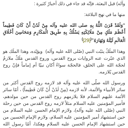
وآله) قبل البعثة، فإنّه قد جاء في ذلك أخبارٌ كثيرة :
منها ما في نهج البلاغة:
“وَلَقَدْ قَرَنَ اللَّهُ بِهِ صلى الله عليه وآله مِنْ لَدُنْ أَنْ كَانَ فَطِيماً
أَعْظَمَ مَلَكٍ مِنْ مَلَائِكَتِهِ يَسْلُكُ بِهِ طَرِيقَ الْمَكَارِمِ وَمَحَاسِنَ أَخْلَاقِ
)
(
الْعَالَمِ لَيْلَهُ وَنَهَارَهُ”
[29]
وهذا الملَكُ يثبّت النبي (صّلى الله عليه وآله) ويؤيّده، وهذا الملَك هو
الذي عبّرت عنه الروايات بروح القدس، وروح القدس مَلَكٌ ملازمٌ
لحجّة الله على الخلق، فالحجّة سواءً أكان نبيّا أم إماماً فإنّ روح
القدس يُلازمه.
ورسول الله صلّى الله عليه وآله قد لازمه روح القدس أكثر من
سائر الأنبياء والأئمة، لأنه لازمه (مِنْ لَدُنْ أَنْ كَانَ فَطِيماً) ، أمّا سائر
الأئمة عليهم السلام فلا يلازمهم روح القدس من حين مولدهم،
فأمير المؤمنين عليه السلام مثلاً لازمه روح القدس من حين رحلة
النبي (صّلى الله عليه وآله)، ولازم الإمام الحسن عليه السلام من
حين استشهاد أمير المؤمنين عليه السلام، ولازم الإمام الحسين من
حين استشهاد الإمام الحسن عليه السلام وهكذا، أمّا رسول الله