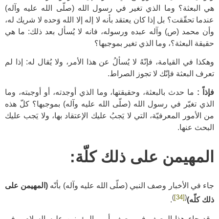
هي البعثة؟ وما الذي تغير في رسول الله (صلّى الله عليه وآله)
عندما تحقّقت؟ بل إذا كان يعتقد بأنه لا إله إلا الله وَحده لا شريك له،
وأن محمد (ص) وآله عبده ورسوله، فانه لا يُسأل بعد ذلك: ما هي
حقيقة البعثة؟، وما الذي تغير بموجبها؟
وهكذا في القيامة، فإنّهُ لا يُسألُ عن هذا الأمر، ولا يُقال له: إذا لم
تعرف البعثة فإنّك لا تجوز الصراط.
فإذاً :
ما حدث بالبعثة، وحقيقتها، وما الذي أوجدته، أو أوجبته، وما
الذي تغيّر في رسول الله (صلّى الله عليه وآله) بموجبها؟ كلّ هذه
من الأمور المعرفيّة، التي لا يَجبُ عليك الإعتقاد بها، ولا يَجب عليك
البحث عنها.
المهيمن على ذلك كلّة:
جاء في الأخبار وصف النبي (صلّى الله عليه وآله) بأنّه
(المهيمن على
)
[34]
(
ذلك كلّه)
.
وقد جاء هذا الوصف في وصف أمير المؤمنين عليه السلام، وفي