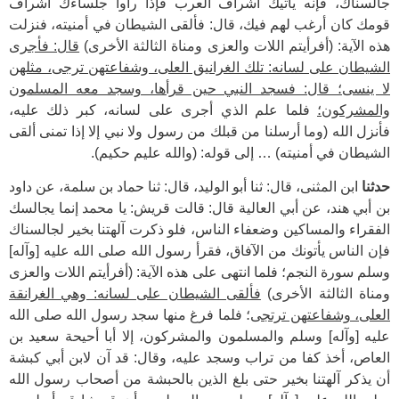
جالسناك، فإنه يأتيك أشراف العرب فإذا رأوا جلساءك أشراف
قومك كان أرغب لهم فيك، قال: فألقى الشيطان في أمنيته، فنزلت
هذه الآية: (أفرأيتم اللات والعزى ومناة الثالثة الأخرى)
قال: فأجرى
الشيطان على لسانه: تلك الغرانيق العلى، وشفاعتهن ترجى، مثلهن
لا ينسى؛ قال: فسجد النبي حين قرأها، وسجد معه المسلمون
والمشركون؛
فلما علم الذي أجرى على لسانه، كبر ذلك عليه،
فأنزل الله (وما أرسلنا من قبلك من رسول ولا نبي إلا إذا تمنى ألقى
الشيطان في أمنيته) … إلى قوله: (والله عليم حكيم).
حدثنا
ابن المثنى، قال: ثنا أبو الوليد، قال: ثنا حماد بن سلمة، عن داود
بن أبي هند، عن أبي العالية قال: قالت قريش: يا محمد إنما يجالسك
الفقراء والمساكين وضعفاء الناس، فلو ذكرت آلهتنا بخير لجالسناك
فإن الناس يأتونك من الآفاق، فقرأ رسول الله صلى الله عليه [وآله]
وسلم سورة النجم؛ فلما انتهى على هذه الآية: (أفرأيتم اللات والعزى
ومناة الثالثة الأخرى)
فألقى الشيطان على لسانه: وهي الغرانقة
العلى، وشفاعتهن ترتجى
؛ فلما فرغ منها سجد رسول الله صلى الله
عليه [وآله] وسلم والمسلمون والمشركون، إلا أبا أحيحة سعيد بن
العاص، أخذ كفا من تراب وسجد عليه، وقال: قد آن لابن أبي كبشة
أن يذكر آلهتنا بخير حتى بلغ الذين بالحبشة من أصحاب رسول الله