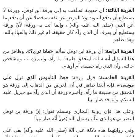
القرينة الثالثة:
أن خديجة انطلقت به إلى ورقة ابن نوفل، وورقة لا
يستطيع أن يدفع الموت ولا المرض عن نفسه، فضلا عن أن يدفعهما
عن النبي (صلى الله عليه وآله) ، وإنما أتت به ورقة؛ لأنّ ورقة
يستطيع أن يعرف أن الذي رآه كان حقيقة، أم غير ذلك والعياذ بالله،
وهذا ظاهر.
القرينة الرابعة:
أن ورقة ابن نوفل سأله:
«ماذا ترى؟»
، وظاهرٌ من
هذا السؤال أنه سأله ليتحقق طبيعة ما رآه، وليميزه له، وليشخص
حالته، وأن الذي رآه حقيقة، أم أوهام.
القرينة الخامسة:
قول ورقة:
«هذا الناموس الذي نزل على
موسى»
، فإنه أيضا ظاهر في أن الغرض من الذهاب إلى ورقة هو
التحقق من طبيعة ما رآه، وأخبره ورقة أن الذي رآه هو جبريل عليه
السلام، وأنه قد صار نبيا.
وعلى هذا فإن رواية البخاري ومسلم تقول: إنّ ورقة بن نوفل
النصراني هو الذي علّم رسول الله (ص) أنّه صار نبياً!
وفي روايتهما هذه دلالة على أنّهُ (صلى الله عليه وآله) بقي على