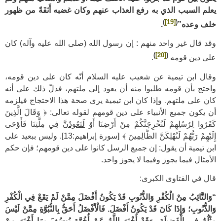
يعلم السبب الذي به رفع العذاب عنهم وكان غضبه أَنَفَةً من ظهور
)
[19]
(
خلف وعده”
.
وقد قال غير واحد منهم : إن رسول الله (صلى الله عليه وآله) كان
)
[20]
(
على دين قومه
.
وقال ابن تيمية عن شعيب عليه السلام أنّه كان على دين قومه،
واحتج بأن قومه طلبوا منه أن يعود إلى ملتهم، فدلّ ذلك على أنه
كان على ملتهم. وإذا كان ابن تيمية يرى صحة هذا الاحتجاج فيلزمه
أن يكون جميع الأنبياء على دين قومهم لقوله تعالى: ﴿ وَقَالَ الَّذِينَ
كَفَرُوا لِرُسُلِهِمْ لَنُخْرِجَنَّكُمْ مِنْ أَرْضِنَا أَوْ
لَتَعُودُنَّ
فِي مِلَّتِنَا فَأَوْحَى
إِلَيْهِمْ رَبُّهُمْ لَنُهْلِكَنَّ الظَّالِمِينَ ﴾ [سورة إبراهيم:13]. وليس ببعيد على
ابن تيمية أن يقول: إن جميع الرسل كانوا على دين قومهم؛ فإن حكم
الأمثال فيما يجوز وفيما لا يجوز واحد.
قال في الفتاوى الكبرى:
“وَالتَّائِبُ مِنْ الْكُفْرِ وَالذُّنُوبِ قَدْ يَكُونُ أَفْضَلَ مِمَّنْ لَمْ يَقَعْ فِي الْكُفْرِ
وَالذُّنُوبِ؛ وَإِذَا كَانَ قَدْ يَكُونُ أَفْضَلَ. فَالْأَفْضَلُ أَحَقُّ بِالنُّبُوَّةِ مِمَّنْ لَيْسَ
مِثْلُهُ فِي الْفَضِيلَةِ، وَقَدْ أَخْبَرَ اللَّهُ عَنْ
أُخُوَّةِ يُوسُفَ
بِمَا أَخْبَرَ مِنْ