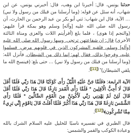
حدثنا
يونس، قال: أخبرنا ابن وهب، قال: أخبرني يونس، عن ابن
شهاب، أنه سئل عن قوله: (وما أرسلنا من قبلك من رسول ولا نبي)
… الآية، قال ابن شهاب: ثني أبو بكر بن عبد الرحمن بن الحارث، أن
رسول الله صلى الله عليه [وآله] وسلم وهو بمكة قرأ عليهم:
(والنجم إذا هوى) ، فلما بلغ (أفرأيتم اللات والعزى ومناة الثالثة
الأخرى)
قال: إن شفاعتهن ترتجى. وسها رسول الله صلى الله عليه
[وآله] وسلم، فلقيه المشركون الذين في قلوبهم مرض، فسلموا
عليه، وفرحوا بذلك، فقال لهم: إنما ذلك من الشيطان.
فأنزل الله:
(وما أرسلنا من قبلك من رسول ولا نبي) … حتى بلغ: (فينسخ الله ما
)
[11]
(
يلقي الشيطان)”
.
الآية الرابعة: ﴿فَلَمَّا جَنَّ عَلَيْهِ اللَّيْلُ رَأَى كَوْكَبًا قَالَ هَذَا رَبِّي فَلَمَّا أَفَلَ
قَالَ لَا أُحِبُّ الْآفِلِينَ * فَلَمَّا رَأَى الْقَمَرَ بَازِغًا قَالَ هَذَا رَبِّي فَلَمَّا أَفَلَ
قَالَ لَئِنْ لَمْ يَهْدِنِي رَبِّي لَأَكُونَنَّ مِنَ الْقَوْمِ الضَّالِّينَ * فَلَمَّا رَأَى
الشَّمْسَ بَازِغَةً قَالَ هَذَا رَبِّي هَذَا أَكْبَرُ فَلَمَّا أَفَلَتْ قَالَ يَاقَوْمِ إِنِّي بَرِيءٌ
)
[12]
(
مِمَّا تُشْرِكُون﴾
.
قال الطبري في تفسيره ناسبًا للخليل عليه السلام الشرك بالله
وعبادة الكوكب والقمر والشمس: