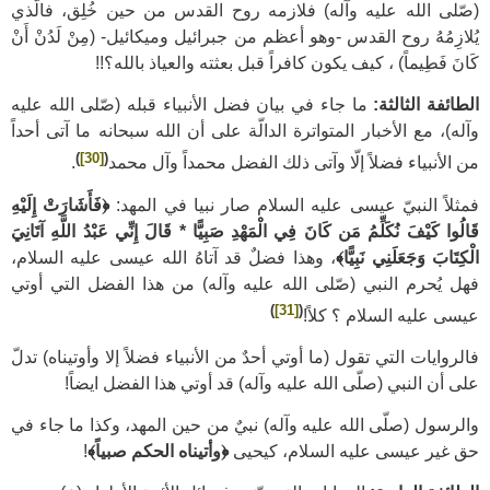
(صّلى الله عليه وآله) فلازمه روح القدس من حين خُلِق، فالّذي
يُلازِمُهُ روح القدس -وهو أعظم من جبرائيل وميكائيل- (مِنْ لَدُنْ أَنْ
كَانَ فَطِيماً) ، كيف يكون كافراً قبل بعثته والعياذ بالله؟!!
الطائفة الثالثة:
ما جاء في بيان فضل الأنبياء قبله (صّلى الله عليه
وآله)، مع الأخبار المتواترة الدالّة على أن الله سبحانه ما آتى أحداً
)
[30]
(
من الأنبياء فضلاً إلّا وآتى ذلك الفضل محمداً وآل محمد
.
فمثلاً النبيّ عيسى عليه السلام صار نبيا في المهد:
﴿
فَأَشَارَتْ إِلَيْهِ
قَالُوا كَيْفَ نُكَلِّمُ مَن كَانَ فِي الْمَهْدِ صَبِيًّا * قَالَ إِنِّي عَبْدُ اللَّهِ آتَانِيَ
الْكِتَابَ وَجَعَلَنِي نَبِيًّا
﴾
، وهذا فضلٌ قد آتاهُ الله عيسى عليه السلام،
فهل يُحرم النبي (صّلى الله عليه وآله) من هذا الفضل التي أوتي
)
[31]
(
عيسى عليه السلام ؟ كلاً!
فالروايات التي تقول (ما أوتي أحدٌ من الأنبياء فضلاً إلا وأوتيناه) تدلّ
على أن النبي (صلّى الله عليه وآله) قد أوتي هذا الفضل ايضاً!
والرسول (صلّى الله عليه وآله) نبيٌ من حين المهد، وكذا ما جاء في
حق غير عيسى عليه السلام، كيحيى
﴿
وأتيناه الحكم صبياً
﴾
!