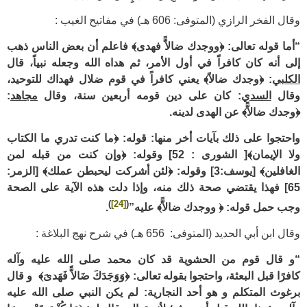
وقال الفخر الرازي (المتوفى: 606 هـ) في مفاتيح الغيب :
“أما قوله تعالى: ﴿ووجدك ضالاًّ فهدى﴾ فاعلم أن بعض الناس ذهب
إلى أنه كان كافراً في أول الأمر، ثم هداه الله وجعله نبياً، قال
الكلبي
: ﴿وجدك ضالاً﴾ يعني كافراً في قوم ضلال فهداك للتوحيد،
وقال
السدي
: كان على دين قومه أربعين سنة، وقال
مجاهد
:
﴿وجدك ضالاًّ﴾ عن الهدى لدينه.
واحتجوا على ذلك بآيات أخر منها: قوله: ﴿ما كنت تدري ما الكتاب
ولا الإيمان﴾
[ الشورى : 52]
وقوله: ﴿وإن كنت من قبله لمن
الغافلين﴾
[يوسف:3]
وقوله: ﴿لئن أشركت ليحبطن عملك﴾
[الزمر:
65]
فهذا يقتضي صحة ذلك منه، وإذا دلت هذه الآية على الصحة
)
[24]
(
وجب حمل قوله: ﴿ ووجدك ضالاًّ﴾ عليه”
.
وقال ابن أبي الحديد (المتوفى: 656 هـ) في شرح نهج البلاغة :
“و قال قوم من الحشوية قد كان محمد صلى الله عليه وآله
كافرًا
قبل
البعثة، واحتجوا بقوله تعالى:‌
﴿وَوَجَدَكَ ضَالاًّ فَهَدى‌َ﴾
و قال
برغوث المتكلم و هو أحد النجارية:
لم يكن النبي صلى الله عليه