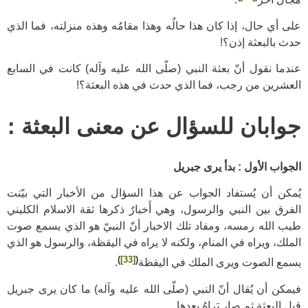
على أي حال، إذا كان هذا حالُه وهذا مقامُه وهذه منزلته، فما الذي
حدث بالبعثة إذن؟!
عندما نقول أنّ بعثة النبي (صلّى الله عليه وآله) كانت في السابع
العشرين من رجب، فما الذي حدث في هذه البعثة؟!
جوابان للسؤال عن معنى البعثة :
الجواب الأول : بدأ يرى جبريل
يُمكن أن يُستفاد الجواب عن هذا السؤال من الأخبار التي بيّنت
الفرق بين النبي والرسول، وهي أَخبارٌ ذكرها ثقة الاسلام الكليني
طيب الله رمسه، ومفاد تلك الاخبار أنّ النبيّ هو الذي يسمع صوت
الملك، ويراه في المنام، ولكنه لا يراه في اليقظة، والرسول هو الذي
)
[33]
(
يسمع الصوت ويرى الملك في اليقظة
.
فيمكن أن يُقال أنّ النبي (صلّى الله عليه وآله) ما كان يرى جبريل
قبل البعثة ثم صار يَراهُ بعدها.