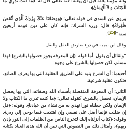
وآله
مؤمنا
بالله
قبل
أن
يبعثه؛
لأنه تعالى قال له:‌
﴿مَا كُنْتَ تَدْرِي مَا
اَلْكِتَابُ وَ لاَ اَلْإِيمَانُ﴾
.
وروي عن السدي في قوله تعالى:‌
﴿وَوَضَعْنَا عَنْكَ وِزْرَكَ اَلَّذِي أَنْقَضَ
ظَهْرَكَ﴾
قال: وزره الشرك؛ فإنه كان على دين قومه أربعين
)
[25]
(
سنة”
.
وقال ابن تيمية في درء تعارض العقل والنقل :
“ولقائل أن يقول: أما قوله: (إن المعرفة يجوز حصولها بالشرع) فهذا
مسلم، لكن حصولها بالشرع على وجوه:
أحدهما: أن الشرع ينبه على الطريق العقلية التي بها يعرف الصانع،
فتكون عقلية شرعية.
الثاني: أن المعرفة المنفصلة بأسماء الله وصفاته، التي بها يحصل
الإيمان، تحصل بالشرع، كقوله تعالى: ﴿ما كنت تدري ما الكتاب ولا
الإيمان ولكن جعلناه نورا نهدي به من نشاء من عبادنا﴾. وقوله: ﴿قل
إن ضللت فإنما أضل على نفسي وإن اهتديت فبما يوحي إلي ربي﴾.
وقوله: ﴿كتاب أنزلناه إليك لتخرج الناس من الظلمات إلى النور بإذن
ربهم﴾، وأمثال ذلك من النصوص التي تبين أن الله هدى العباد بكتابه