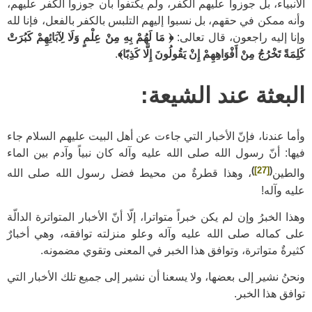
الأنبياء، بل جوزوا عليهم الكفر، ولم يكتفوا بأن جوزوا الكفر عليهم،
وأنه ممكن في حقهم، بل نسبوا إليهم التلبس بالكفر بالفعل، فإنا لله
وإنا إليه راجعون، قال تعالى:
﴿ مَا لَهُمْ بِهِ مِنْ عِلْمٍ وَلَا لِآبَائِهِمْ كَبُرَتْ
كَلِمَةً تَخْرُجُ مِنْ أَفْوَاهِهِمْ إِنْ يَقُولُونَ إِلَّا كَذِبًا﴾
.
البعثة عند الشيعة:
وأما عندنا، فإنّ الأخبار التي جاءت عن أهل البيت عليهم السلام جاء
فيها: أنّ رسول الله صلى الله عليه وآله كان نبياً وآدم بين الماء
)
[27]
(
والطين
، وهذا قطرةٌ من محيط فضل رسول الله صلى الله
عليه وآله!
وهذا الخبرُ وإن لم يكن خبراً متواترا، إلّا أنّ الأخبار المتواترة الدالّة
على كماله صلى الله عليه وآله وعلو منزلته توافقه، وهي أخبارٌ
كثيرةٌ متواترة، وتوافق هذا الخبر في المعنى وتقوي مضمونه.
ونحنُ نشير إلى بعضها، ولا يسعنا أن نشير إلى جميع تلك الأخبار التي
توافق هذا الخبر.