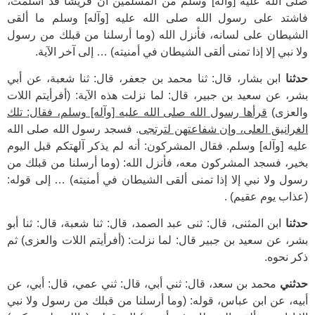
صلى الله عليه [وآله] وسلم من المسلمين أن قريشا قد أسلمت،
فاشتد على رسول الله صلى الله عليه [وآله] وسلم ما ألقى
الشيطان على لسانه، فأنزل الله (وما أرسلنا من قبلك من رسول
ولا نبي إلا إذا تمنى ألقى الشيطان في أمنيته) … إلى آخر الآية.
حدثنا
ابن بشار، قال: ثنا محمد بن جعفر، قال: ثنا شعبة، عن أبي
بشر، عن سعيد بن جبير، قال: لما نزلت هذه الآية: (أفرأيتم اللات
والعزى)
قرأها رسول الله صلى الله عليه [وآله] وسلم، فقال: تلك
الغرانيق العلى، وإن شفاعتهن لترتجى
. فسجد رسول الله صلى الله
عليه [وآله] وسلم. فقال المشركون: أنه لم يذكر آلهتكم قبل اليوم
بخير، فسجد المشركون معه، فأنزل الله: (وما أرسلنا من قبلك من
رسول ولا نبي إلا إذا تمنى ألقى الشيطان في أمنيته) … إلى قوله:
(عذاب يوم عقيم) .
حدثنا
ابن المثنى، قال: ثنى عبد الصمد، قال: ثنا شعبة، قال: ثنا أبو
بشر، عن سعيد بن جبير قال: لما نزلت: (أفرأيتم اللات والعزى) ثم
ذكر نحوه.
حدثني
محمد بن سعد، قال: ثني أبي، قال: ثني عمي، قال: أبي، عن
أبيه، عن ابن عباس، قوله: (وما أرسلنا من قبلك من رسول ولا نبي