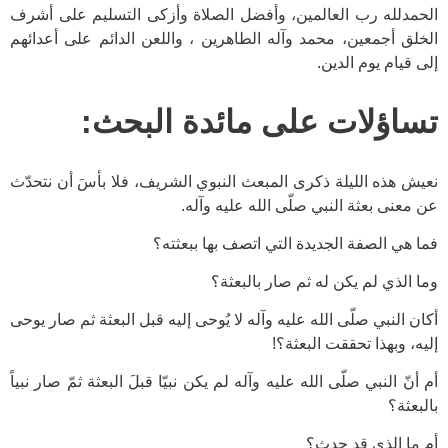
الحمدلله رب العالمين، وأفضل الصلاة وأزكى التسليم على أشرف
الخلق أجمعين، محمد وآله الطاهرين ، واللعن الدائم على أعدائهم
إلى قيام يوم الدين.
تساؤلات على مائدة البحث:
نعيش هذه الليلة ذكرى المبعث النبوي الشريف، فلا بأسَ أن نتحدّث
عن معنى بعثة النبي صلّى الله عليه وآله.
فما هي الصفة الجديدة التي اتصف بها ببعثته؟
وما الذي لم يكن له ثم صار بالبعثة؟
أكان النبي صلّى الله عليه وآله لا يُوحى إليه قبل البعثة ثم صار يوحى
إليه، وبهذا تحققت البعثة؟!
أم أنّ النبي صلّى الله عليه وآله لم يكن نبيّا قبلَ البعثة ثمّ صار نبياً
بالبعثة؟
أم ما الذي قد حدث؟