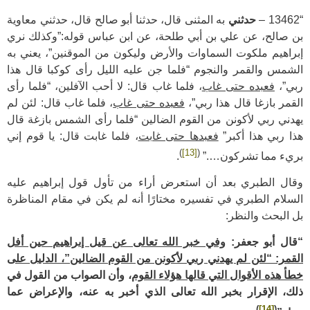
“13462 –
حدثني
به المثنى قال، حدثنا أبو صالح قال، حدثني معاوية
بن صالح، عن علي بن أبي طلحة، عن ابن عباس قوله:”وكذلك نري
إبراهيم ملكوت السماوات والأرض وليكون من الموقنين”، يعني به
الشمس والقمر والنجوم “فلما جن عليه الليل رأى كوكبا قال هذا
ربي”،
فعبده حتى غاب
، فلما غاب قال: لا أحب الآفلين، “فلما رأى
القمر بازغا قال هذا ربي”،
فعبده حتى غاب
، فلما غاب قال: لئن لم
يهدني ربي لأكونن من القوم الضالين “فلما رأى الشمس بازغة قال
هذا ربي هذا أكبر”
فعبدها حتى غابت
، فلما غابت قال: يا قوم إني
)
[13]
(
بريء مما تشركون….”
.
وقال الطبري بعد أن استعرض أراء من تأول قول إبراهيم عليه
السلام الطبري في تفسيره مختارًا أنه لم يكن في مقام المناظرة
بل البحث والنظر:
“قال أبو جعفر:
وفي خبر الله تعالى عن قيل إبراهيم حين أفل
القمر: “لئن لم يهدني ربي لأكونن من القوم الضالين”، الدليل على
خطأ هذه الأقوال التي قالها هؤلاء القوم
، وأن الصواب من القول في
ذلك، الإقرار بخبر الله تعالى الذي أخبر به عنه، والإعراض عما
)
[14]
(