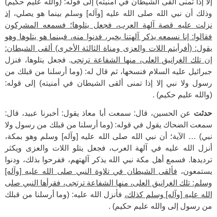
إلا إذا تمنى ألقى الشيطان في أمنيته) إلى قوله: (والله عليم حكيم)
وذلك أن نبي الله صلى الله عليه [وآله] وسلم بينما هو يصلي،
إذ
نزلت عليه قصة آلهة العرب، فجعل يتلوها؛ فسمعه المشركون
فقالوا: إنا نسمعه يذكر آلهتنا بخير، فدنوا منه، فبينما هو يتلوها وهو
يقول: (أفرأيتم اللات والعزى ومناة الثالثة الأخرى) ألقى الشيطان:
إن تلك الغرانيق العلى، منها الشفاعة ترتجى
. فجعل يتلوها، فنزل
جبرائيل عليه السلام فنسخها، ثم قال له: (وما أرسلنا من قبلك من
رسول ولا نبي إلا إذا تمنى ألقى الشيطان في أمنيته) إلى قوله:
(والله عليم حكيم) .
حدثت
عن الحسين، قال: سمعت أبا معاذ يقول: أخبرنا عبيد، قال:
سمعت الضحاك يقول في قوله: (وما أرسلنا من قبلك من رسول ولا
نبي) … الآية؛ أن نبي الله صلى الله عليه [وآله] وسلم وهو بمكة،
أنزل الله عليه في آلهة العرب، فجعل يتلو اللات والعزى ويكثر
ترديدها. فسمع أهل مكة نبي الله يذكر آلهتهم، ففرحوا بذلك، ودنوا
يستمعون،
فألقى الشيطان في تلاوة النبي صلى الله عليه [وآله]
وسلم: تلك الغرانيق العلى، منها الشفاعة ترتجى، فقرأها النبي صلى
الله عليه [وآله] وسلم كذلك،
فأنزل الله عليه: (وما أرسلنا من قبلك
من رسول إلى والله عليم حكيم) .