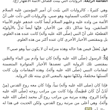
الطائفة الرابعة:
الروايات التي بيّنت فضائل الأئمة الأطهار (ع).
وهي كثيرةٌ ، كالروايات التي بيّنت أن أمير المؤمنين عليه السلام
كانت عنده الكتب السماوية وهو صبي، والروايات التي دلّت على أنّ
الأئمة من ولده عليه وعليهم السلام أيضاً كانت عندهم علوم الأنبياء
السابقين، وما شاكل ذلك من الأخبار، فإنّها أيضاً تَدلُّ بالأولويّة
القطعيّة على أنّ النبي (صلّى الله عليه وآله) كانت عنده هذه العلوم،
بل وبمقتضى الأخبار الأخرى كان عنده أكثر من هذه العلوم.
فهل يُعقلُ فيمن هذا حاله وهذه منزلته أن لا يكون نبياً وهو صبي؟!
إذاً:
الرسول (صلّى الله عليه وآله) كان نبيا وآدم بين الماء والطين
بمقتضى تلك الرواية التي تعضدها الأخبار المتواترة المتضمنة
لمقامات النببي (صلّى الله عليه وآله)، وهذه المقامات وإن كانت
ألسنتُها مختلفةٌ، ولكنّها تشهد بالمعنى الذي بينته تلك الرواية.
فإذا كان (صلى الله عليه وآله) نبياً، وإذا كان معه روح القدس (مِنْ
لَدُنْ أَنْ كَانَ فَطِيماً)، وإذا كانت من مراتب روحه (صلّى الله عليه
وآله) الروح، وهذه مرتبة من مراتب روح آل محمد (صلّى الله عليه
وآله)، وهي أعلى من مرتبة روح القدس، ولكن الحديث في هذا له
)
[32]
(
مجال آخر
.