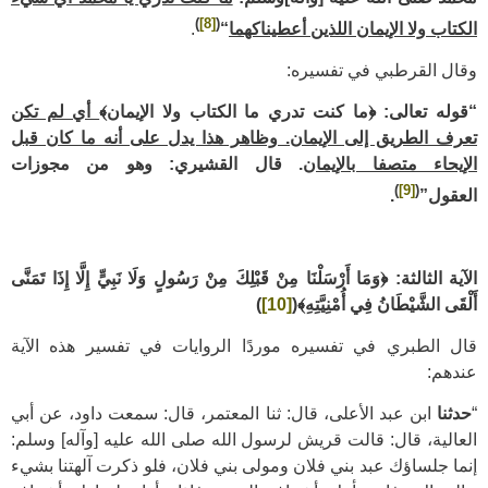
)
[8]
(
الكتاب ولا الإيمان اللذين أعطيناكهما
“
.
وقال القرطبي في تفسيره:
“قوله تعالى: ﴿ما كنت تدري ما الكتاب ولا الإيمان﴾
أي لم تكن
تعرف الطريق إلى الإيمان. وظاهر هذا يدل على أنه ما كان قبل
الإيحاء متصفا بالإيمان
. قال القشيري: وهو من مجوزات
)
[9]
(
العقول”
.
الآية الثالثة: ﴿وَمَا أَرْسَلْنَا مِنْ قَبْلِكَ مِنْ رَسُولٍ وَلَا نَبِيٍّ إِلَّا إِذَا تَمَنَّى
أَلْقَى الشَّيْطَانُ فِي أُمْنِيَّتِهِ﴾
(
[10]
)
قال الطبري في تفسيره موردًا الروايات في تفسير هذه الآية
عندهم:
“
حدثنا
ابن عبد الأعلى، قال: ثنا المعتمر، قال: سمعت داود، عن أبي
العالية، قال: قالت قريش لرسول الله صلى الله عليه [وآله] وسلم:
إنما جلساؤك عبد بني فلان ومولى بني فلان، فلو ذكرت آلهتنا بشيء