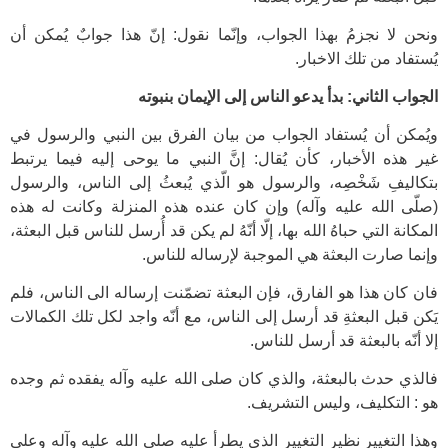
ونحن لا نجزمُ بهذا الجواب، وإنّما نقول: إنّ هذا جوابٌ يُمكن أن
يُستفاد من تلك الاخبار.
الجواب الثاني: بدأ يدعو الناس إلى الإيمان بنبوته
ويُمكن أن يُستفاد الجواب من بيان الفرق بين النبي والرسول في
غير هذه الأخبار، كأن يُقال: إنَّ النبي ما يوحى إليه فيما يرتبط
بتكاليفِ شَخْصِه، والرسول هو الّذي يُبعثُ إلى الناس، والرسول
(صلّى الله عليه وآله) وإن كان عنده هذه المنزلة وكانت له هذه
المكانة التي حباهُ الله بها، إلّا أنّهُ لم يكن قد أُرسل للناس قبل البعثة،
وإنما صارت البعثة هي الموجبة لإرساله للناس.
فان كان هذا هو الفارق، فإن البعثة تضمّنت إرساله الى الناس، فلم
يَكن قبل البعثةِ قد أرسل إلى الناس، مع أنّه واجد لكل تلك الكمالات
إلا أنّه بالبعثة قد أرسل للناس.
فالذي حدث بالبعثة، والذي كان صلى الله عليه وآله يفقده ثم وجده
هو : التكليف، وليس التشريف.
وهذا التغيير نظير التغيير الذي يطرأ عليه صلى الله عليه وآله وعلى