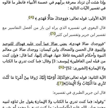
وإذا شئت أن تزداد معرفة برأيهم في عصمة الأنبياء فانظر ما قالوه
في تفسير الآيات التالية :
)
[4]
(
الآية الأولى: قوله تعالى: ﴿وَوَجَدَكَ ضَالًّا فَهَدَى ﴾
.
قال البغوي في تفسيره الذي يراه ابن باز من أفضل التفاسير مع
)
[5]
(
تفسير ابن جرير وتفسير ابن كثير
:
“﴿ووجدك ضالا فهدى﴾،
يعني ضالا عما أنت عليه فهداك للتوحيد
والنبوة
. قال الحسن والضحاك وابن كيسان: ووجدك ضالا عن معالم
النبوة وأحكام الشريعة غافلا عنها، فهداك إليها، كما قال: ﴿وإن كنت
من قبله لمن الغافلين﴾
[يوسف: 3]
وقال: ﴿ما كنت تدري ما الكتاب
)
[6]
(
ولا الإيمان﴾
[الشورى: 52]
“
الآية الثانية: قوله تعالى:﴿وَكَذَلِكَ أَوْحَيْنَا إِلَيْكَ رُوحًا مِنْ أَمْرِنَا مَا كُنْتَ
تَدْرِي مَا الْكِتَابُ وَلَا الْإِيمَانُ﴾
(
[7]
)
.
قال ابن جرير الطبري في تفسيره:
“وقوله: ﴿ما كنت تدري ما الكتاب ولا الإيمان﴾ يقول جل ثناؤه لنبيه
محمد صلى الله عليه [وآله]وسلم:
ما كنت تدري يا محمد أي شيء