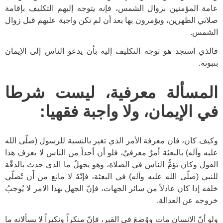
عامة المؤمنين بزوال الشمس، فإنه يتوجه إليهم التكليف بإقامة
صلاتي الظهرين، ويؤمرون بها بعد أن لم تكن واجبة عليهم قبل زوال
الشمس.
فالذي استجد هو توجه التكليف إليه بأن يدعو الناس إلى الإيمان
بنبوته.
المسألة معرفية، ليست شرطا
في الإيمان، ولا واجبة فقهيا:
وكيف كان، فان معرفة الأمر الذي تغير بالنسبة للرسول (صلّى الله
عليه وآله) بالبعثة أمرٌ معرفيٌ، فلو أن أحداً من الناس لا يعرف هذا
القول وكان يَؤمُّ الناس في الصلاة، وهو يجهلُ ما الذي حدث بالدقّة
للنبي (صلّى الله عليه وآله) في البعثة، فإنّهُ لا مانع من أَن تُصلّي
خلفه إذا كان عادلاً من سائر الجهات، فإنّ الجهل بهذا الامر لا يُوجبُ
خروجه عن العدالة.
ولو أنّ الانسان مات ووُضعَ في القبر، فإنّ منكراً ونكيراً لا يسألانه ما