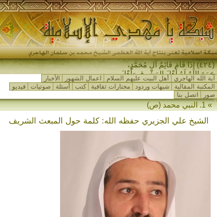
(٤٢٤) إِذَا قَامَ قَائِمُ آلِ مُحَمَّدٍ،
جَمَعَ اللهُ لَهُ أَهْلَ المَشْرِقِ وَأَهْلَ
آية الله الهاجري
أهل البيت عليهم السلام
اعمال الشهور
الأخبار
المَغْرِبِ…
المكتبة المقالية
شبهات وردود
مختارات ثقافية
كتب
أسئلة
صوتيات
فيديو
صور
اتصل بنا
» 1. النبي محمد (ص)
الشيخ علي الجزيري حفظه الله: كلمة حول المبعث الشريف