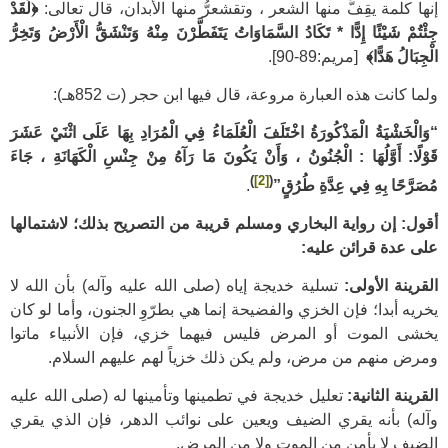
إنها كلمة يقِفُّ منها الشعر ، وتقشعرُّ منها الأبدان، قال تعالى:
﴿لَقَدْ
جِئْتُمْ شَيْئًا إِدًّا * تَكَادُ السَّمَاوَاتُ يَتَفَطَّرْنَ مِنْهُ وَتَنْشَقُّ الْأَرْضُ وَتَخِرُّ
الْجِبَالُ هَدًّا﴾
[مريم:89-90].
ولما كانت هذه العبارة مروعة، قال فيها ابن حجر (ت 852هـ):
“وَالْخَشْيَةُ الْمَذْكُورَةُ اخْتَلَفَ الْعُلَمَاءُ فِي الْمُرَادِ بِهَا عَلَى اثْنَيْ عَشَرَ
قَوْلًا: أَوَّلُهَا : الْجُنُونُ ، وَأَنْ يَكُونَ مَا رَآهُ مِنْ جِنْسِ الْكَهَانَةِ ، جَاءَ
)
[2]
(
مُصَرَّحًا بِهِ فِي عِدَّةِ طُرُقٍ”
.
أقول: إن رواية البخاري ومسلم قريبة من التصريح بذلك؛ لاشتمالها
على عدة قرائن عليه:
القرينة الأولى:
تسلية خديجة إياه (صلى الله عليه وآله) بأن الله لا
يخريه أبدا؛ فإن الخزي والفضيحة إنما هي بطرّوِ الجنون، وأما لو كان
يخشى الموت أو المرض فليس فيهما خزي، فإن الأنبياء ماتوا
ومرض منهم من مرض، ولم يكن ذلك خزياً لهم عليهم السلام.
القرينة الثانية:
تعليل خديجة في تطمينها وتأمينها له (صلى الله عليه
وآله) بأنه يقري الضيف ويعين على نوائب الدهر، فإن الذي يقري
الضيف لا يأمن من الموت ولا من المرض.