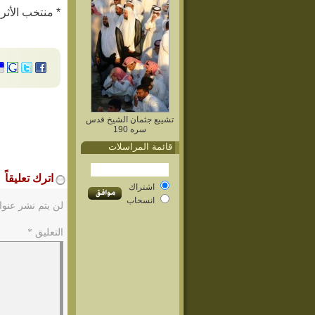
* منتخب الأثر: ص٤٥٧ ف٦ ب٦ ح١٤ – عن بشا
تشييع جثمان الشيخ قدس
سره 190
قائمة المراسلات
اترك تعليقاً
اشتراك
انسحاب
لن يتم نشر عنوا
التعليق
*