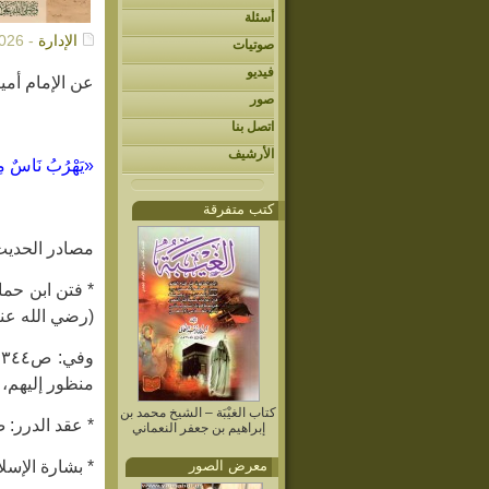
أسئلة
الإدارة
- 06/03/2026م
صوتيات
فيديو
عن الإمام أمي
صور
اتصل بنا
الأرشيف
«يَهْرُبُ نَاسٌ مِن 
كتب متفرقة
مصادر الحديث
(رضي الله عنه
منظور إليهم، ف
كتاب الغيْبَة – الشيخ محمد بن
* عقد الدرر: ص٩٩ ب٤ ف١ – عن رواية ابن حماد 
إبراهيم بن جعفر النعماني
معرض الصور
* بشارة الإسلام: ص٧٧ ب٢ – عن عقد الدرر، وفيه: (… حتّ