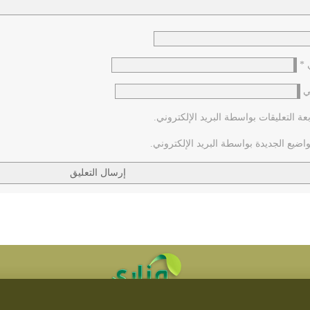
ي
*
ي
عة التعليقات بواسطة البريد الإلكتروني.
اضيع الجديدة بواسطة البريد الإلكتروني.
٤٢٠) يَهْرُبُ نَاسٌ مِن المَدينَةِ إِلى مَكَّةَ حِينَ يَبْلُغُهُمْ جَيْشُ السُّفْيَانِيِّ...
تطوير مناري لتقنية المعلومات