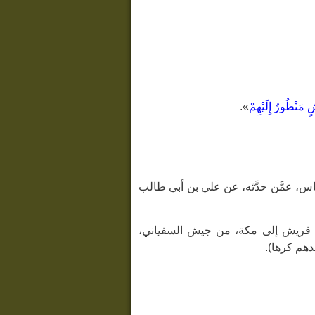
 مَنْظُورٌ إِلَيْهِمْ
».
 عياش بن عباس، عمَّن حدَّثه، عن علي بن أبي طالب
ة نفر من قريش إلى مكة، من جيش السفياني،
حدهم كرها).