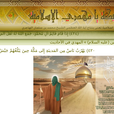
(٤٢٤) إِذَا قَامَ قَائِمُ آلِ مُحَمَّدٍ، جَمَعَ اللهُ لَهُ أَهْلَ المَشْرِقِ و-
ين (عليه السلام) » المهدي في الأحاديث
٤٢٠) يَهْرُبُ نَاسٌ مِن المَدينَةِ إِلى مَكَّةَ حِينَ يَبْلُغُهُمْ جَيْشُ السُّفْيَانِيِّ…