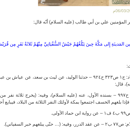
ر المؤمنين علي بن أبي طالب (عليه السلام) أنّه قال:
المَدينَةِ إِلى مَكَّةَ حِينَ يَبْلُغُهُمْ جَيْشُ السُّفْيَانِيِّ مِنْهُمْ ثَلاثَةُ نَفَرٍ مِن قُرَيْشٍ
:
* فتن ابن حماد: ج١ ص٣٢٣ ح٩٢٤ – حدثنا الوليد، عن ليث بن سعد، عن
)، قال:
وفي: ص٣٤٤ ح٩٩٧ – بسنده الأول، عنه (عليه السلام)، وفيه: (يخرج ثلاث
إذا بلغهم الخسف اجتمعوا بمكة لأولئك النفر الثلاثة من البلاد، فيبايع أ
الأولى.
ى يبلغهم خبر السفياني).