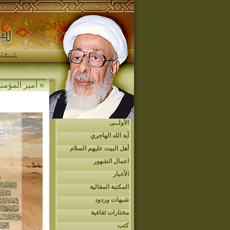
» أمير المؤمن
الأولــى
آية الله الهاجري
أهل البيت عليهم السلام
اعمال الشهور
الأخبار
المكتبة المقالية
شبهات وردود
مختارات ثقافية
كتب