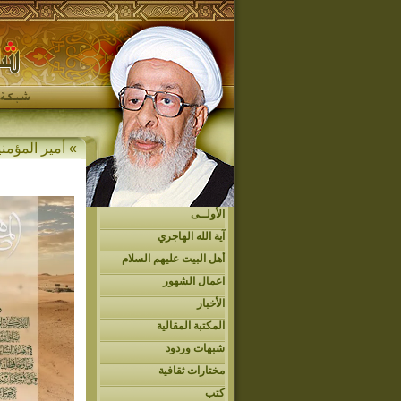
» أمير المؤمن
الأولــى
آية الله الهاجري
أهل البيت عليهم السلام
اعمال الشهور
الأخبار
المكتبة المقالية
شبهات وردود
مختارات ثقافية
كتب