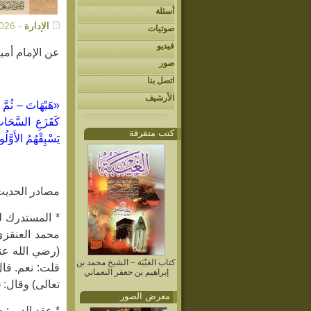
أسئلة
الإدارة
- 06/03/2026م
صوتيات
فيديو
عن الإمام أمي
صور
اتصل بنا
الأرشيف
«هَيْهَاتَ – ثُمَّ ع
كَقَزَعِ السَّحَابِ
كتب متفرقة
يَسْبِقْهُمُ الأَوَّ
مصادر الحديث
محمد العنقزي
(رضي الله عنه
كتاب الغيْبَة – الشيخ محمد بن
قلت: نعم. قال
إبراهيم بن جعفر النعماني
تعالى) وقال:
معرض الصور
* عقد الدرر: ص٩١ ب٤ ف١ – عن الحاكم. وفيه: (… 