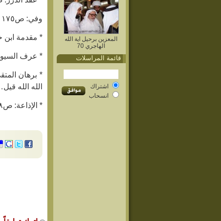
وفي: ص١٧٥ ب٥ – عنه أيضاً.
* مقدمة ابن خلدون: ص٢٥٢ – ٢٥٣ ف٥٣ – عن الحاكم، بتفاو
المعزين برحيل اية الله
الهاجري 70
* عرف السيوط
قائمة المراسلات
الله الله قيل
اشتراك
انسحاب
* الإذاعة: ص١٢٨ – عن مستدرك الحاكم