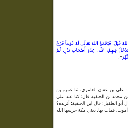
لهُ قُتِلَ، فَيَجْمَعُ اللهُ تَعَالَى لَهُ قَوْماً قَزَعٌ
يَدْخُلُ فِيهِمْ، عَلَى عِدَّةِ أَصْحَابِ بَدْرٍ، لَمْ
هْرَ
».
 ثنا الحسن بن علي بن عفان العامري، ثنا عمرو بن
ن محمد بن الحنفية قال: كنا عند علي
بو الطفيل: قال ابن الحنفية: أتريده؟
 أموت، فمات بها، يعني مكة حرسها الله