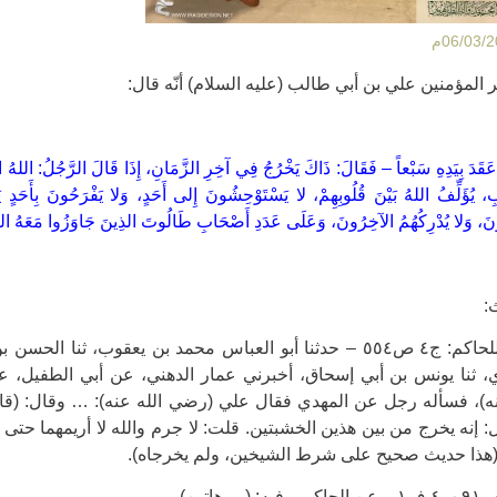
ر المؤمنين علي بن أبي طالب (عليه السلام) أنّه قال:
َقَدَ بِيَدِهِ سَبْعاً – فَقَالَ: ذَاكَ يَخْرُجُ فِي آخِرِ الزَّمَانِ، إِذَا قَالَ الرَّجُلُ: اللهُ ال
، يُؤَلِّفُ اللهُ بَيْنَ قُلُوبِهِمْ، لا يَسْتَوْحِشُونَ إِلى أَحَدٍ، وَلا يَفْرَحُونَ بِأَحَدٍ 
لُونَ، وَلا يُدْرِكُهُمُ الآخِرُونَ، وَعَلَى عَدَدِ أَصْحَابِ طَالُوتَ الذِينَ جَاوَزُوا مَعَهُ النَّ
:
* المستدرك للحاكم: ج٤ ص٥٥٤ – حدثنا أبو العباس محمد بن يعقوب،
، ثنا يونس بن أبي إسحاق، أخبرني عمار الدهني، عن أبي الطفيل، ع
)، فسأله رجل عن المهدي فقال علي (رضي الله عنه): … وقال: (قال أ
: إنه يخرج من بين هذين الخشبتين. قلت: لا جرم والله لا أريمهما حتى
 (هذا حديث صحيح على شرط الشيخين، ولم يخرجاه).
هاتين).