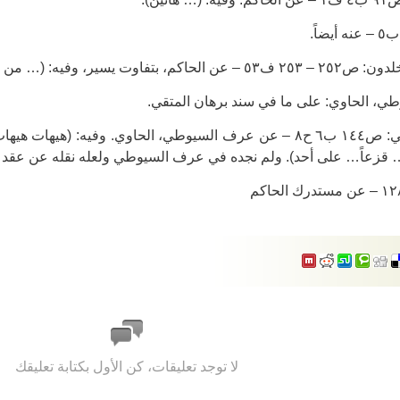
ت يسير، وفيه: (… من بين هذين الأخشبين).
ي، الحاوي: على ما في سند برهان المتقي.
* برهان المتقي: ص١٤٤ ب٦ ح٨ – عن عرف السيوطي، الحاوي. وفيه: (
… قزعاً… على أحد). ولم نجده في عرف السيوطي ولعله نقله عن عقد ا
لا توجد تعليقات، كن الأول بكتابة تعليقك