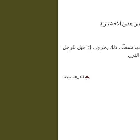
هيهات هيهات.. تسعاً… ذلك يخرج… إذا قيل للرجل:
لدرر.