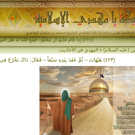
(٤٢٤) إِذَا قَامَ قَائِمُ آلِ مُحَمَّدٍ، جَمَعَ اللهُ لَهُ أَهْلَ المَشْرِقِ وَأ-
ين (عليه السلام) » المهدي في الأحاديث
(٤٢٣) هَيْهَاتَ – ثُمَّ عَقَدَ بِيَدِهِ سَبْعاً – فَقَالَ: ذَاكَ يَخْرُجُ فِي آخِرِ الزَّمَانِ…