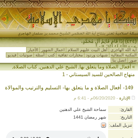
(٤٢٤) إِذَا قَامَ قَائِمُ آلِ مُحَمَّدٍ،
جَمَعَ اللهُ لَهُ أَهْلَ المَشْرِقِ وَ_
آية الله الهاجري
أهل البيت عليهم السلام
اعمال الشهور
الأخبار
المكتبة المقالية
شبهات وردود
مختارات ثقافية
كتب
أسئلة
صوتيات
فيديو
صور
اتصل بنا
»
أفعال الصلاة وما يتعلق بها
,
الشيخ علي الدهنين
,
كتاب الصلاة
,
منهاج الصالحين للسيد السيستاني - 1
149- أفعال الصلاة و ما يتعلق بها- التسليم والترتيب والموالاة
الإدارة
- 06/20/2020م - 6:41 م
القارئ:
سماحة الشيخ علي الدهنين
التاريخ:
شهر رمضان 1441
تنزيل الملف: