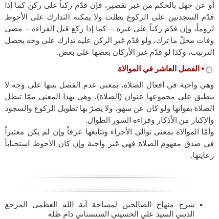
أو عن جهل بالحكم من غير تقصير، فإن قدّم ركناً على ركن كما إذا
قدّم السجدتين على الركوع بطلت ولا يمكنه التدارك على الأحوط
لزوماً، وإن قدّم ركناً على غيره – كما إذا ركع قبل القراءة – مضى
وفات محلّ ما ترك، ولو قدّم غير الركن عليه تدارك على وجه يحصل
الترتيب، وكذا لو قدّم غير الأركان بعضها على بعض.
• الفصل العاشر في الموالاة
وهي واجبة في أفعال الصلاة، بمعنى عدم الفصل بينها على وجه لا
ينطبق على مجموعها عنوان (الصلاة)، وهي بهذا المعنى ممّا تبطل
الصلاة بفواتها ولو كان عن سهو، ولا يضرّ بها تطويل الركوع والسجود
والإكثار من الأذكار وقراءة السور الطوال.
وأمّا الموالاة بمعنى توالي الأجزاء وتتابعها عرفاً وإن لم ‏يكن معتبراً
في صدق مفهوم الصلاة فهي غير واجبة وإن كان الأحوط استحباباً
رعايتها.
شرح منهاج الصالحين لمساحة آية الله العظمى المرجع
الديني السيد علي الحسيني السيستاني دام ظله