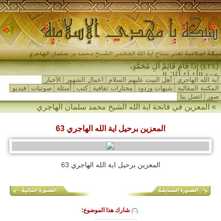
(٤٢٤) إِذَا قَامَ قَائِمُ آلِ مُحَمَّدٍ،
جَمَعَ اللهُ لَهُ أَهْلَ المَش_
آية الله الهاجري
أهل البيت عليهم السلام
اعمال الشهور
الأخبار
المكتبة المقالية
شبهات وردود
مختارات ثقافية
كتب
أسئلة
صوتيات
فيديو
صور
اتصل بنا
»
المعزين في فاتحة اية الله الشيخ محمد سلمان الهاجري
المعزين برحيل اية الله الهاجري 63
المعزين برحيل اية الله الهاجري 63
شارك هذا الموضوع: