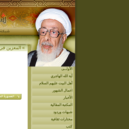
»
المعزين في 
الأولــى
آية الله الهاجري
أهل البيت عليهم السلام
اعمال الشهور
الأخبار
المكتبة المقالية
شبهات وردود
مختارات ثقافية
كتب