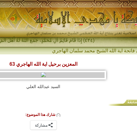
(٤٢٤) إِذَا قَامَ قَائِمُ آلِ مُحَمَّدٍ، جَمَعَ اللهُ لَهُ أَهْلَ المَشْرِقِ _
فاتحة اية الله الشيخ محمد سلمان الهاجري
المعزين برحيل اية الله الهاجري 63
السيد عبدالله العلي
شارك هذا الموضوع:
مشاركة