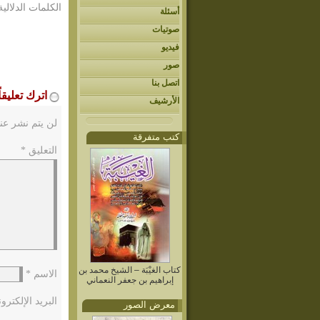
الكلمات الدلالية
أسئلة
صوتيات
فيديو
صور
اتصل بنا
اترك تعليقاً
الأرشيف
لن يتم نشر عنو
كتب متفرقة
التعليق
*
كتاب الغيْبَة – الشيخ محمد بن
الاسم
*
إبراهيم بن جعفر النعماني
البريد الإلكتر
معرض الصور