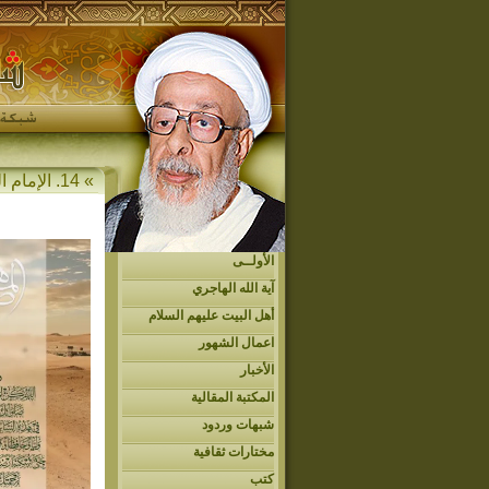
» 14. الإمام الحجة المهدي عجل الله فرجه » المهدي في القرآن الكريم
الأولــى
آية الله الهاجري
أهل البيت عليهم السلام
اعمال الشهور
الأخبار
المكتبة المقالية
شبهات وردود
مختارات ثقافية
كتب