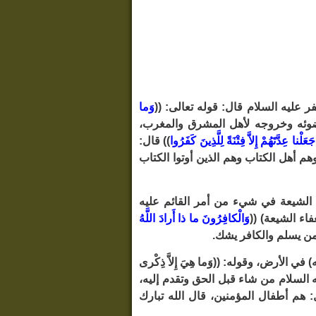
ليه السلام قال: قوله تعالى: ((
وَما
ا رضوئه وخروجه لأهل المشرق والمغرب،
عَلْنا عِدَّتَهُمْ إِلاَّ فِتْنَةً لِلَّذِينَ كَفَرُوا
)) قال:
هم أهل الكتاب وهم الذين أوتوا الكتاب
 الشيعة في شيء من أمر القائم عليه
اء الشيعة) ((
وَالْكافِرُونَ ما ذا أَرادَ اللَّهُ
فالمؤمن يسلم والكافر يشك.
 الأرض، وقوله: ((وَما هِيَ إِلاَّ ذِكْرى
ه السلام من شاء قبل الحق وتقدم إليه،
: هم أطفال المؤمنين، قال الله تبارك