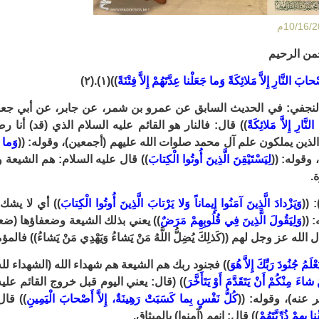
من الرحيم
بَ النَّارِ إِلاَّ مَلائِكَةً وَما جَعَلْنا عِدَّتَهُمْ إِلاَّ فِتْنَةً
))
(١)
.
(٢)
نجفي: في الحديث السابق عن عمرو بن شمر، عن جابر، عن أبي جعفر ع
َّارِ إِلاَّ مَلائِكَةً
)) قال: فالنار هو القائم عليه السلام الذي (قد) أن
الذين يملكون علم آل محمد صلوات الله عليهم (أجمعين)، وقوله: ((
وَما جَ
 وقوله: ((
لِيَسْتَيْقِنَ الَّذِينَ أُوتُوا الْكِتابَ
)) قال عليه السلام: هم الشيعة و
.
 ((
وَيَزْدادَ الَّذِينَ آمَنُوا إِيماناً وَلا يَرْتابَ الَّذِينَ أُوتُوا الْكِتابَ
)) أي لا يشك
 ((
وَلِيَقُولَ الَّذِينَ فِي قُلُوبِهِمْ مَرَضٌ
)) يعني بذلك الشيعة وضعفاؤها (ضعف
 الله عز وجل لهم ((كَذلِكَ يُضِلُّ اللَّهُ مَنْ يَشاءُ وَيَهْدِي مَنْ يَشاءُ)) 
ْلَمُ جُنُودَ رَبِّكَ إِلاَّ هُوَ
)) فجنود ربك هم الشيعة هم شهداء الله (الشهداء لله) في
شاءَ مِنْكُمْ أَنْ يَتَقَدَّمَ أَوْ يَتَأَخَّرَ
)) (قال: يعني اليوم قبل خروج القائم علي
عنه)، وقوله: ((
كُلُّ نَفْسٍ بِما كَسَبَتْ رَهِينَةٌ، إِلاَّ أَصْحابَ الْيَمِينِ
)) قال
نا بِهِمْ ذُرِّيَّتَهُمْ
)) قال: إنهم (آمنوا) بالميثاق.