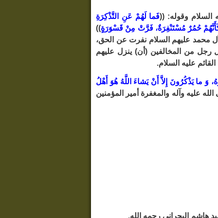
السلام وقوله: ((
فَما لَهُمْ عَنِ التَّذْكِرَةِ
أَنَّهُمْ حُمُرٌ مُسْتَنْفِرَةٌ، فَرَّتْ مِنْ قَسْوَرَةٍ
))
ل محمد عليهم السلام نفرت عن الحق،
ل رجل من المخالفين (أن) ينزل عليهم
القائم عليه السلام.
َهُ، وَ ما يَذْكُرُونَ إِلاَّ أَنْ يَشاءَ اللَّهُ هُوَ أَهْلُ
الله عليه وآله والمغفرة أمير المؤمنين