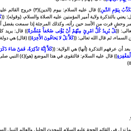
ُكَذِّبُ بِيَوْمِ الدِّينِ
)) قال عليه السلام: بيوم (الدين)
(٣)
خروج القائم عليه 
ل: يعني بالتذكرة ولاية أمير المؤمنين عليه الصلاة والسلام، (وقوله): ((
كَ
مر وحشٍ فرت من الأسد حين رأته، وكذلك المرجئة إذا سمعت بفضل آ
الى: ((
بَلْ يُرِيدُ كُلُّ امْرِئٍ مِنْهُمْ أَنْ يُؤْتى صُحُفاً مُنَشَّرَةً
)) قال: يريد ك
ن السماء، ثم قال الله تعالى: ((
كَلاَّ بَلْ لا يَخافُونَ الآْخِرَةَ
)) (قال) هي دولة 
عد أن عرفهم التذكرة (أنها) هي الولاية: ((
كَلاَّ إِنَّهُ تَذْكِرَةٌ، فَمَنْ شاءَ ذَكَر
ْمَغْفِرَةِ
)) قال عليه السلام: فالتقوى في هذا الموضع (هو)
(٤)
النبي صلى 