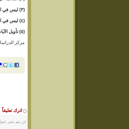
(٣) ليس في المصدر.
(٤) ليس في المصدر.
(٥) تأويل الآيات الظاهرة_ مخطوط.
مركز الدراسا
اترك تعليقاً
لن يتم نشر عنوا