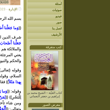
أسئلة
الإدارة
- 10/16/2023م
صوتيات
فيديو
بسم الله الرح
صور
((
وَما جَعَلْنا أَصْحا
اتصل بنا
الأرشيف
شرف الدين ال
جَعَلْنا أَصْحابَ الن
كتب متفرقة
والملائكة هم 
يعني المرجئة،
والحكم والنبوة
وقوله (تعالى):
السلام، وقوله:
بِهذا مَثَلاً
)) فقال
وقوله: ((
وَما يَع
كتاب الغيْبَة – الشيخ محمد بن
إبراهيم بن جعفر النعماني
لِلْبَشَرِ)) ((
لِمَنْ 
ومن شاء تأخر 
معرض الصور
وتعالى: ((
أَلْحَقْ