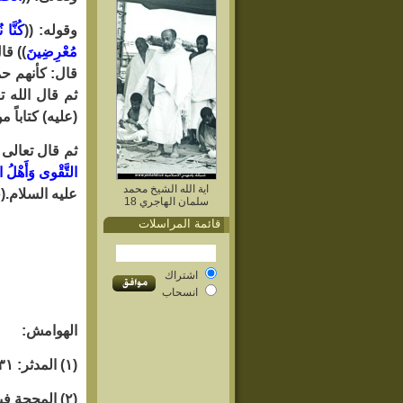
وقوله: ((
كُنَّا ن
مُعْرِضِينَ
)) قا
قال: كأنهم ح
ثم قال الله تع
(عليه) كتاباً م
ثم قال تعالى ب
التَّقْوى وَأَهْلُ ال
اية الله الشيخ محمد
عليه السلام.
(٥)
سلمان الهاجري 18
قائمة المراسلات
اشتراك
انسحاب
الهوامش:
(١) المدثر: ٣١.
(٢) المحجة فيما نزل في القائم الحجة عليه السلام للمحدث الجليل والعالم النبيل السيد هاشم البحراني رحمه الله.