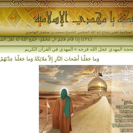
(٤٢٤) إِذَا قَامَ قَائِمُ آلِ مُحَمَّدٍ، جَمَعَ اللهُ لَهُ أَهْلَ المَشْرِقِ وَأَهْل-
وَما جَعَلْنا أَصْحابَ النَّارِ إِلاَّ مَلائِكَةً وَما جَعَلْنا عِدَّتَهُمْ إِل