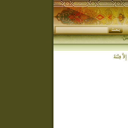
اَّ فِتْنَةً