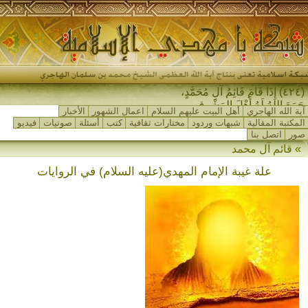
(٤٢٤) إِذَا قَامَ قَائِمُ آلِ مُحَمَّدٍ،
جَمَعَ اللهُ لَهُ أَهْلَ المَشْرِقِ وَأَ_
آية الله الهاجري
أهل البيت عليهم السلام
اعمال الشهور
الأخبار
المكتبة المقالية
شبهات وردود
مختارات ثقافية
كتب
أسئلة
صوتيات
فيديو
صور
اتصل بنا
» قائم آل محمد
علة غيبة الإمام المهدي(عليه السلام) في الروايات