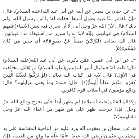
۳ـ عن حنان بن سدير عن أبيه عن أبي عبد الله(عليه السلام)، قال:
«إنّ للقائم منّا غيبة يطول أمدها، فقلت له: يا ابن رسول الله، ولم
ذلك؟ قال: لأنّ الله عزّ وجل أبى إلّا أن تجري فيه سنن الأنبياء(عليهم
السلام) في غيباتهم، وإنّه لابدّ له يا سدير من استيفاء مدد غيباتهم،
قال الله تعالى: (لَتَرْكَبُنَّ طَبَقاً عَنْ طَبَقٍ)(۴)، أي سنن مَن كان
قبلكم»(۵).
۴ـ عن ابن أبي عمير، عمّن ذكره، عن أبي عبد الله(عليه السلام)
قال: قلت له: «ما بال أمير المؤمنين(عليه السلام) لم يُقاتل مخالفيه
في الأوّل؟ قال: لآية في كتاب الله تعالى: (لَوْ تَزَيَّلُوا لَعَذَّبْنَا الَّذِينَ
كَفَرُوا مِنْهُمْ عَذَاباً أَلِيماً)(۶)، قال: قلت: وما يعني بتزايلهم؟ قال:
ودائع مؤمنون في أصلاب قوم كافرين.
وكذلك القائم(عليه السلام) لم يظهر أبداً حتّى تخرج ودائع الله عزّ
وجل، فإذا خرجت ظهر على مَن ظهر من أعداء الله عزّ وجل
فقتلهم»(۷).
۵ـ عن إسحاق بن يعقوب أنّه ورد عليه من الناحية المقدّسة على يد
محمّد بن عثمان(رضي الله عنه): «أمّا علّة ما وقع من الغيبة، فإنّ