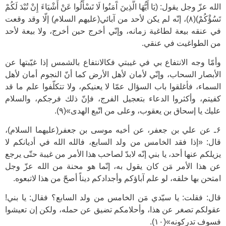
الله عزّ وجل يقول: (يَا أَيُّهَا الَّذِينَ آَمَنُوا لَا تَسْأَلُوا عَنْ أَشْيَاءَ إِنْ تُبْدَ لَكُمْ
تَسُؤْكُمْ)(۸)، إنّه لم يكن لأحد من آبائي(عليهم السلام) إلّا وقد وقعت
في عنقه بيعة لطاغية زمانه، وإنّي أخرج حين أخرج، ولا بيعة لأحد
من الطواغيت في عنقي.
وأمّا وجه الانتفاع بي في غيبتي فكالانتفاع بالشمس إذا غيّبتها عن
الأبصار السحاب، وإنّي لأمان لأهل الأرض كما أنّ النجوم أمان لأهل
السماء، فأغلقوا باب السؤال عمّا لا يعنيكم، ولا تتكلّفوا علم ما قد
كفيتم، وأكثروا الدعاء بتعجيل الفرج، فإنّ ذلك فرجكم، والسلام
عليك يا إسحاق بن يعقوب، وعلى من اتّبع الهدى»(۹).
۶ـ عن علي بن جعفر، عن أخيه موسى بن جعفر(عليهما السلام)،
قال: «إذا فقد الخامس من ولد السابع، فالله الله في أديانكم لا
يزيلكم عنها أحد، يا بني إنّه لابدّ لصاحب هذا الأمر من غيبة حتّى يرجع
عن هذا الأمر مَن كان يقول به، إنّما هو محنة من الله عزّ وجل
امتحن بها خلقه، لو علم آباؤكم وأجدادكم ديناً أصحّ من هذا لاتبعوه.
قال: فقلت: يا سيّدي مَن الخامس من ولد السابع؟ فقال: يا بني!
عقولكم تصغر عن هذا، وأحلامكم تضيق عن حمله، ولكن إن تعيشوا
فسوف تدركونه»(۱۰).