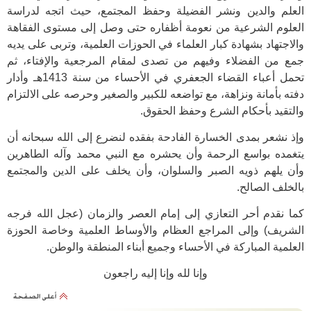
العلم والدين ونشر الفضيلة وحفظ المجتمع، حيث اتجه لدراسة
العلوم الشرعية من نعومة أظفاره حتى وصل إلى مستوى الفقاهة
والاجتهاد بشهادة كبار العلماء في الحوزات العلمية، وتربى على يديه
جمع من الفضلاء وفيهم من تصدى لمقام المرجعية والإفتاء، ثم
تحمل أعباء القضاء الجعفري في الأحساء من سنة 1413هـ وأدار
دفته بأمانة ونزاهة، مع تواضعه للكبير والصغير وحرصه على الالتزام
والتقيد بأحكام الشرع وحفظ الحقوق.
وإذ نشعر بمدى الخسارة الفادحة بفقده لنضرع إلى الله سبحانه أن
يتغمده بواسع الرحمة وأن يحشره مع النبي محمد وآله الطاهرين
وأن يلهم ذويه الصبر والسلوان، وأن يخلف على الدين والمجتمع
بالخلف الصالح.
كما نقدم أحر التعازي إلى إمام العصر والزمان (عجل الله فرجه
الشريف) وإلى المراجع العظام والأوساط العلمية وخاصة الحوزة
العلمية المباركة في الأحساء وجميع أبناء المنطقة والوطن.
وإنا لله وإنا إليه راجعون