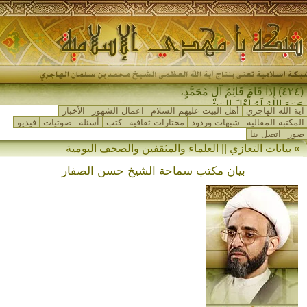
(٤٢٤) إِذَا قَامَ قَائِمُ آلِ مُحَمَّدٍ،
جَمَعَ اللهُ لَهُ أَهْلَ المَشْرِقِ-
آية الله الهاجري
أهل البيت عليهم السلام
اعمال الشهور
الأخبار
المكتبة المقالية
شبهات وردود
مختارات ثقافية
كتب
أسئلة
صوتيات
فيديو
صور
اتصل بنا
» بيانات التعازي || العلماء والمثقفين والصحف اليومية
بيان مكتب سماحة الشيخ حسن الصفار