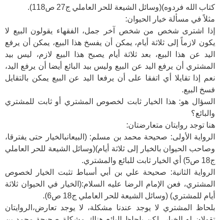
كتاب الله فردوه)(وسائل الشيعة للحر العاملي ج27 ص118).
مثلاً في مسألة خيار الحيوان:
إذا اشترى شخص من شخص آخر جمل، الفقهاء يقولون البيع لا
يكون لازماً إلى ثلاثة أيام، يمكن أن يفسخ هذا البيع، يمكن أن يرفع
اليد عن هذا البيع، بعد ثلاثة أيام يصبح هذا البيع لازم، ليس بيد
المشتري أن يرفع اليد عن البيع وليس بيد البائع أيضا أن يرفع اليد،
نعم إذا تقايلا أي اتفقا على أن يرفعا اليد عن البيع يمكن بالتقايل
فسخ البيع.
السؤال هو: هذا الخيار ثابت لخصوص المشتري أو ثابت للمشتري
والبائع؟
هنا توجد روايتان متعارضتان:
الرواية الأولى: صحيحة محمد بن مسلم: (البيعانبالخيار حتى يفترقا،
وصاحب الحيوان بالخيار إلى ثلاثة أيام)(وسائل الشيعة للحر العاملي
ج18 ص5) أي الخيار ثابت للبائع والمشتري.
الرواية الثانية: صحيحة علي بن أبي أسباط تثبت الخيار لخصوص
المشتري، فعن الإمام الرضا عليه السلام:(الخيار في الحيوان ثلاثة
أيام للمشتري) (وسائل الشيعة للحر العاملي ج18 ص6).
بلحاظ المشتري لا يوجد عندنا مشكلة، لا يوجد تعارض،الروايتان
تقولان له الخيار، لكن بلحاظ البائع هناك مشكلة صحيحة محمد بن