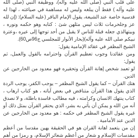
على قلب النبي (صلى الله عليه وآله)، ووظيفة النبي (صلى الله
عليه وآله ) فقط أن يبلغه وليس له مساهمة في صياغته ، لهذا له
قدسية خاصة عند الشيعة، يقول الإمام الباقر (عليه السلام): (إن لله
عز وجلحرمات ثلاث ليس مثلهن شئ : كتابه وهو حكمه ونوره ،
وبيتهالذي جعله قبلة للناس لا يقبل من أحد توجها إلى عيره ،وعترة
نبيكم صلى الله عليه وآله)(بحار الأنوار للمجلسي ج96ص60).
الشيخ المظفر في عقائد الإمامية يقول:
ومن عقائدنا وجوب تعظيم القرآن واحترامه بالقول والعمل، ثم
يقول:
لو تعمد شخص إهانة القرآن وتحقيره فهو معدود من الخارجين عن
الدين.
هتك القرآن – كما يقول الشيخ المظفر – يوجب الكفر، يوجب الردة
الذي يقول هذا القرآن متناقض في بعض آياته ، هو كتاب ارهاب ،
كتاب ينتهك الانسان وكرامته ، فيه مطالب فاسدة باطلة، و لا نصدق
أنه من الله و يمكن أن يأتي به بشر، الذي يحتقر القرآن بمثل ذلك أو
غيره يقول الشيخ المظفر في حكمه : هو معدود من الخارجين عن
الدين عند الأمامية .
إن من يتعمد اهانة القران هو في الحقيقة يهين مقدسا من أعظم
مقدسات الإسلام و شعار من أعظم شعائر الإسلام، و رمزا من أهم