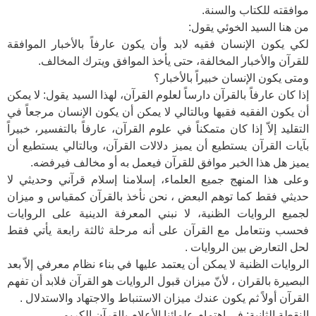
موافقته للكتاب والسنة.
من هنا السيد الخوئي يقول:
لكي يكون الإنسان فقيه لابد وأن يكون عارفاً بالأخبار الموافقة
للقرآن والأخبار المخالفة، حتى يأخذ الموافق ويترك المخالف.
ومتى يكون الإنسان خبيراً بالأخبار؟
إذا كان عارفاً بالقرآن دارساً لعلوم القرآن، لهذا السيد يقول: لا يمكن
أن يكون الفقيه فقيها وبالتالي لا يمكن أن يكون الإنسان مرجعاً في
التقليد إلاّ إذا كان متمكناً في علوم القرآن، عارفاً بالتفسير، خبيراً
بآيات القرآن يستطيع أن يميز دلالات القرآن، وبالتالي يستطيع أن
يميز هل هذا الخبر موافق للقرآن فيعمل به أو مخالف فيرفضه.
وعلى هذا المنهج جميع العلماء، إسلامنا إسلام قرآني وحديثي لا
حديثي فقط كما توهم البعض ، نحن نأخذ بالقرآن كمقياس و ميزان
لجميع الروايات الظنية، لا نبني المعرفة الدينية على الروايات
فحسب ونتعامل مع القرآن على أنه مرحلة ثالثة رابعة يأتي فقط
لحل التعارض بين الروايات .
الروايات الظنية لا يمكن أن يعتمد عليها في بناء نظام معرفي إلاّ بعد
البصيرة بالقران ، لأنّ ميزان قبول الروايات هو القرآن فلابد أن تفهم
القرآن أولاً ثم يكون عندك ميزان الاستنباط والاجتهاد والاستدلال .
النقطة الثانية: في اهتمام علمائنا الأعلام بالقرآن الكريم.