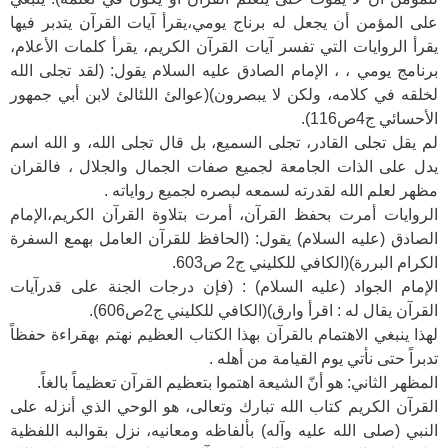
على المؤمن أن يجعل له برناج يومي،يقرأ آيات القرآن يتدبر فيها
يقرأ الروايات التي تفسر آيات القرآن الكريم، يقرأ كلمات الأعلام،
برنامج يومي ، ، الإمام الصادق عليه السلام يقول: (لقد تجلى الله
لخلقه في كلامه، ولكن لا يبصرون)(عوالئ اللئالئ لابن أبي جمهور
الأحسائي ج4ص116).
لم يقل تجلى القادر، تجلى السميع، بل قال تجلى الله، و الله اسم
يدل على الذات الجامعة لجميع صفات الجمال والجلال ، فالقران
مظهر لعلم الله لقدرته لسمعه لبصره لجميع رواياته .
الروايات أمرت بحفظ القرآن، أمرت بتلاوة القرآن الكريم،الإمام
الصادق (عليه السلام) يقول: (الحافظ للقرآن العامل بهمع السفرة
الكرام البررة)(الكافي للكليني ج2 ص603.
الإمام الجواد (عليه السلام) : (فإن درجات الجنة على قدرآيات
القرآن يقال له : اقرأ وارق)(الكافي للكليني ج2ص606).
لهذا ينبغي الاهتمام بالقرآن بهذا الكتاب العظيم نهتم بهقراءة حفظاً
تدبراً حتى نأتي يوم القيامة من أهله .
المظهر الثاني: هو أنّ الشيعة اهتموا بتعظيم القرآن تعظيماً بالغاً.
القرآن الكريم كتاب الله تبارك وتعالى، هو الوحي الذي أنزله على
النبي (صلى الله عليه وآله) بألفاظه ومعانيه، نزل بقوالبه اللفظية