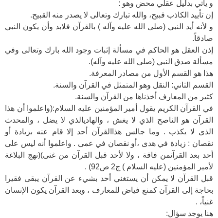
و يأتي بدليل عقلي محض وهو :
إن تأييد الكاذب قبيح، والله تبارك وتعالى لا يصدر منه القبيح.
و لأنه أيد النبي (صلى الله عليه وآله ) بالقرآن فلابد وأن يكون النبي
صادقاً.
إذن العقل هو الحاكم في مسألة إثبات وجود الله بارك وتعالى وفي
مسألة صدق النبي (صلى الله عليه وآله).
هذا هو القسم الأول من مصادر المعرفة.
القسم الثاني: النقل وهو المتمثل في القرآن والسنة.
كثير من المعارف أخذناها من القرآن والسنة.
في القرآن الكريم يقول أمير المؤمنين عليه السلام:(واعلموا أن هذا
القرآن هو الناصح الذي لا يغش ، والهاديالذي لا يضل ، والمحدث
الذي لا يكذب . وما جالس هذاالقرآن أحد إلا قام عنه بزيادة أو
نقصان : زيادة في هدى ،أو نقصان في عمى . واعلموا أنه ليس على
أحد بعد القرآنمن فاقة ، ولا لأحد قبل القرآن من غنى)(نهج البلاغة
لأمير المؤمنين (عليه السلام ) ج2 ص92) .
قبل القرآن لا يمكن أن يستغني أحد بشيء عن القرآن يبقى فقيرا
بحاجة إلى القرآن كمنع فياض للمعارف ، وبعد القرآن يكون الإنسان
غنياً، .
هنا يوجد سؤال: