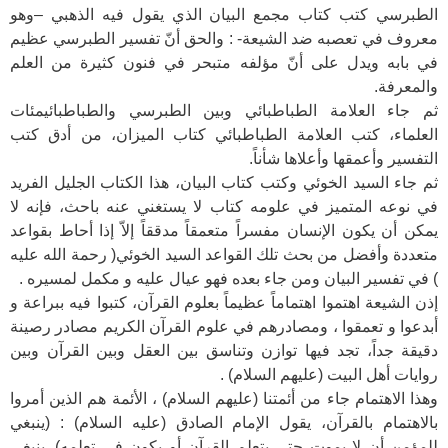
الطبرسي كتب كتاب مجمع البيان الذي يقول فيه الذهبي –وهو
معروف في تعصبه ضد الشيعة- : والحق أنّ تفسير الطبرسي عظيم
في بابه ويدل على أنّ مؤلفه متبحر في فنون كثيرة من العلم
والمعرفة.
ثم جاء العلامة الطباطبائي وبين الطبرسي والطباطبائيمئات
العلماء، كتب العلامة الطباطبائي كتاب الميزان، من أدق كتب
التفسير وأعمقها وأعلاها شأناً.
ثم جاء السيد الخوئي وكتب كتاب البيان، هذا الكتاب الجليل الفريد
في نوعه المتميز في علومه كتاب لا يستغني عنه باحث، فإنه لا
يمكن أن يكون الإنسان مفسراً متعمقاً مدققاً إلاّ إذا أحاط بقواعد
متعددة وأفضل من بحث تلك القواعد السيد الخوئي( رحمة الله عليه
) في تفسير البيان ومن جاء بعده فهو عيال عليه و مكمل لمسيره .
إذن الشيعة اهتموا اهتماماً عظيماً بعلوم القرآن، كتبوا فيه ببراعة و
أبدعوا و تعمقوا ، ومصادرهم في علوم القرآن الكريم مصادر رصينة
دقيقة جداً، تجد فيها توازن وتناسق بين العقل وبين القرآن وبين
روايات أهل البيت (عليهم السلام) .
وهذا الاهتمام جاء من أئمتنا (عليهم السلام) ، الأئمة هم الذين أمروا
بالاهتمام بالقرآن، يقول الإمام الصادق (عليه السلام) : (ينبغي
للمؤمن أن لا يموت حتى يتعلم القرآن أو يكون في تعلمه). ينبغي