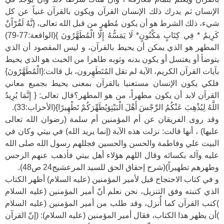
الإنسان ثم يدرك ذلك الإنسان القرآن ويكون بالقرآن غنياً عن كل
شيء، ذلك الشرط هو أن يكون مُطهر من قبل الله تعالى، {نَّهُ لَقُرْآَنٌ
كَرِيمٌ * فِي كِتَابٍ مَكْنُونٍ* لَا يَمَسُّهُ إِلَّا الْمُطَهَّرُونَ }(الواقعة:77-79)
المطهر هو الذي يمكن أن يحيط بالقرآن، و ليس المقصود أن الذي
يتوضأ أو يغتسل أو يكون بدنه وثوبه طاهرا من الخبث هو الذي يحيط
بآيات القرآن الكريم، الآية لم تقل المُتَطَهِرون، بل قالت:{الْمُطَهَّرُونَ}
فلكي يكون الإنسان مستغنيا بالقرآن بمعنى يحيط بجميع معاني
القرآن لابد أن يكون مطهراً، من هو المطهر؟قال تعالى: { إِنَّمَا يُرِيدُ
اللَّهُ لِيُذْهِبَ عَنْكُمُ الرِّجْسَ أَهْلَ الْبَيْتِوَيُطَهِّرَكُمْ تَطْهِيرًا}(الأحزاب:33).
وقد روى الفريقان عن أم المؤمنين أم سلمة (رضوان الله تعالى
عليها) ، أنها قالت: نزلت هذه الآية (إنما يريد الله) في بيتي وكان في
البيت علي وفاطمة والحسن والحسين فجللهم رسول الله صلى الله
عليه وآله بكسائه وقال اللهم هؤلاء أهل بيتي فأذهب عنهم الرجس
وطهرهم تطهيراً)(شرح إحقاق الحق للسيد المرعشيج24 ص48).
و في كتاب الاحتجاج قيل لأمير المؤمنين (عليه السلام) أظهر الكتاب
الذي كتبته وفق التنزيل، نحن نعلم أنّ أمير المؤمنين (عليه السلام
)كتب القرآن كما أُنزل، وقد طلب من أمير المؤمنين (عليه السلام
)أن يظهر هذا الكتاب، فقال أمير المؤمنين (عليه السلام): (إنّ القرآن