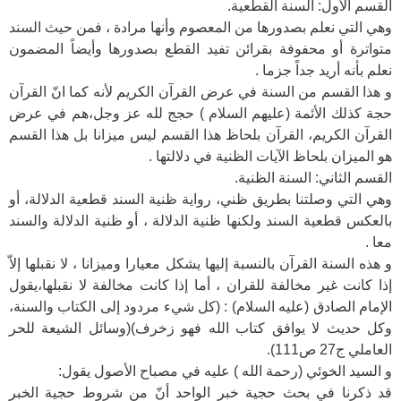
القسم الأول: السنة القطعية.
وهي التي نعلم بصدورها من المعصوم وأنها مرادة ، فمن حيث السند
متواترة أو محفوفة بقرائن تفيد القطع بصدورها وأيضاً المضمون
نعلم بأنه أريد جداً جزما .
و هذا القسم من السنة في عرض القرآن الكريم لأنه كما انّ القرآن
حجة كذلك الأئمة (عليهم السلام ) حجج لله عز وجل،هم في عرض
القرآن الكريم، القرآن بلحاظ هذا القسم ليس ميزانا بل هذا القسم
هو الميزان بلحاظ الآيات الظنية في دلالتها .
القسم الثاني: السنة الظنية.
وهي التي وصلتنا بطريق ظني، رواية ظنية السند قطعية الدلالة، أو
بالعكس قطعية السند ولكنها ظنية الدلالة ، أو ظنية الدلالة والسند
معا .
و هذه السنة القرآن بالنسبة إليها يشكل معيارا وميزانا ، لا نقبلها إلاّ
إذا كانت غير مخالفة للقران ، أما إذا كانت مخالفة لا نقبلها،يقول
الإمام الصادق (عليه السلام) : (كل شيء مردود إلى الكتاب والسنة،
وكل حديث لا يوافق كتاب الله فهو زخرف)(وسائل الشيعة للحر
العاملي ج27 ص111).
و السيد الخوئي (رحمة الله ) عليه في مصباح الأصول يقول:
قد ذكرنا في بحث حجية خبر الواحد أنّ من شروط حجية الخبر