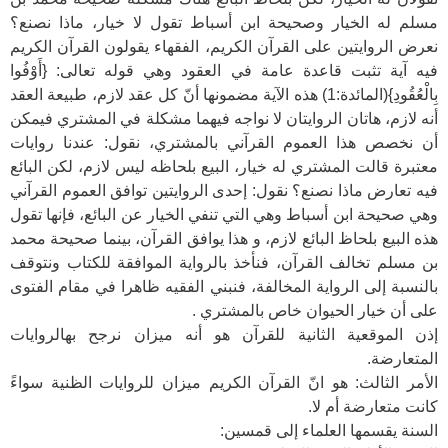
مسلم له الخيار وصحيحة ابن أسباط تقول لا خيار، ماذا نصنع؟
نعرض الروايتين على القرآن الكريم، الفقهاء يقولون القرآن الكريم
فيه آية تثبت قاعدة عامة في العقود وهي قوله تعالى: {أَوْفُوا
بِالْعُقُودِ}(المائدة:1) هذه الآية مضمونها أنّ كل عقد لازم، طبيعة العقد
أنه لازم، هاتان الروايتان لا نواجه فيهما مشكلة في المشتري فيمكن
أن نخصص هذا العموم القرآني بالمشتري، نقول: عندنا روايات
معتبرة قالت المشتري له خيار، البيع بلحاظه ليس لازم، لكن البائع
فيه تعارض ماذا نصنع؟ نقول: إحدى الروايتين توافق العموم القرآني
وهي صحيحة ابن أسباط وهي التي تنفي الخيار عن البائع، فإنها تقول
هذه البيع بلحاظ البائع لازم، و هذا يوافق القرآن، بينما صحيحة محمد
بن مسلم تخالف القرآن، فنأخذ بالرواية الموافقة للكتاب ونتوقف
بالنسبة إلى الرواية المخالفة، فنبني الفقيه ظاهرا في مقام الفتوى
على أن خيار الحيوان خاص بالمشتري .
إذن الموقعية الثانية للقرآن هو أنه ميزان نرجح بهالروايات
المتعارضة.
الأمر الثالث: هو انّ القرآن الكريم ميزان للروايات الظنية سواءً
كانت متعارضة أم لا.
السنة يقسمها العلماء إلى قمسين: