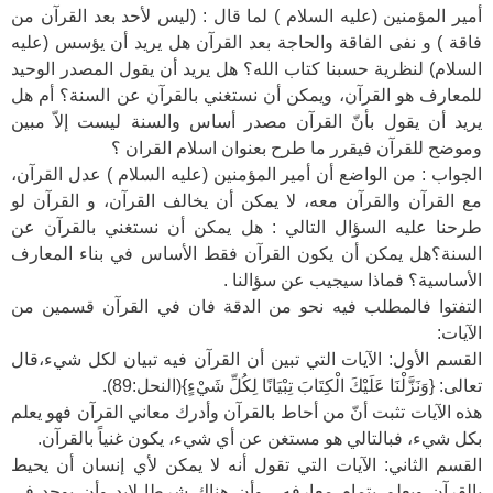
أمير المؤمنين (عليه السلام ) لما قال : (ليس لأحد بعد القرآن من
فاقة ) و نفى الفاقة والحاجة بعد القرآن هل يريد أن يؤسس (عليه
السلام) لنظرية حسبنا كتاب الله؟ هل يريد أن يقول المصدر الوحيد
للمعارف هو القرآن، ويمكن أن نستغني بالقرآن عن السنة؟ أم هل
يريد أن يقول بأنّ القرآن مصدر أساس والسنة ليست إلاّ مبين
وموضح للقرآن فيقرر ما طرح بعنوان اسلام القران ؟
الجواب : من الواضع أن أمير المؤمنين (عليه السلام ) عدل القرآن،
مع القرآن والقرآن معه، لا يمكن أن يخالف القرآن، و القرآن لو
طرحنا عليه السؤال التالي : هل يمكن أن نستغني بالقرآن عن
السنة؟هل يمكن أن يكون القرآن فقط الأساس في بناء المعارف
الأساسية؟ فماذا سيجيب عن سؤالنا .
التفتوا فالمطلب فيه نحو من الدقة فان في القرآن قسمين من
الآيات:
القسم الأول: الآيات التي تبين أن القرآن فيه تبيان لكل شيء،قال
تعالى: {وَنَزَّلْنَا عَلَيْكَ الْكِتَابَ تِبْيَانًا لِكُلِّ شَيْءٍ}(النحل:89).
هذه الآيات تثبت أنّ من أحاط بالقرآن وأدرك معاني القرآن فهو يعلم
بكل شيء، فبالتالي هو مستغن عن أي شيء، يكون غنياً بالقرآن.
القسم الثاني: الآيات التي تقول أنه لا يمكن لأي إنسان أن يحيط
بالقرآن ويعلم بتمام معارفه ، وأن هناك شرطا لابد وأن يوجد في