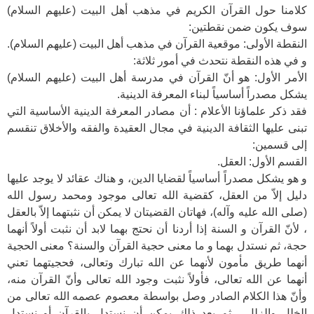
كلامنا حول القرآن الكريم في مذهب أهل البيت (عليهم السلام)
سوف يكون ضمن نقطتين:
النقطة الأولى: موقعية القرآن في مذهب أهل البيت (عليهم السلام).
و في هذه النقطة نتحدث في أمور ثلاثة:
الأمر الأول: هو أنّ القرآن في مدرسة أهل البيت (عليهم السلام)
يشكل مصدراً أساسياً لبناء المعرفة الدينية.
فقد ذكر علماؤنا الأعلام : أن مصادر المعرفة الدينية الأساسية التي
تبنى عليها الثقافة الدينية في مجال العقيدة والفقه والأخلاق تنقسم
إلى قسمين:
القسم الأول: العقل.
و هو يشكل مصدراً أساسياً لقضايا الدين، و هناك عقائد لا يوجد عليها
دليل إلاّ من العقل، كقضية الله تعالى موجود ومحمد رسول الله
(صلى الله عليه وآله)، فهاتان القضيتان لا يمكن أن نثبتهما إلاّ بالعقل
، لأنّ القرآن و السنة إذا أردنا أن نحتج بهما لابد أن نثبت أولاً أنهما
حجة، ثم نستدل بهما و ما معنى حجية القرآن والسنة؟ معنى الحجية
أنهما طريق مأمون لأنهما عن الله تبارك وتعالى، فحجيتهما تعني
أنهما عن الله تعالى، فأولاً نثبت وجود الله تعالى وأنّ القرآن منه،
وأنّ هذا الكلام الصادر وصل بواسطة معصوم عصمه الله تعالى من
الخلل والزلل ، ثم بعد ذلك يمكن أن نستدل بالقرآن أو نستدل