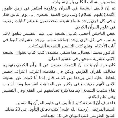
محمد بن السائب الكلبي بأربع سنوات.
ثم إن تأليف الشيعة في القران وعلومه استمر في زمن ظهور
الأئمة (عليهم السلام ) وفي زمن الغيبة الصغرى إلى يوم الناس هذا،
و في كل قرن يوجد علماء شيعة متخصصون عندهم كتابات رصينة
في علوم القرآن الكريم.
بعض الباحثين أحصى كتاب الشيعة في علم التفسير فبلغوا 120
عالما ، في كل قرن يوجد جماعة منهم، ويوجد عشرات كتبوا في
آيات الأحكام، وتبلغ كتب التفسير الشيعية ألف كتاب.
الدكتور محمد العسال، هذا سلفي متشدد، كتب كتاب بعنوان الشيعة
الاثني عشرية منهجهم في تفسير القرآن.
كان يريد أن يثبت أنّ الشيعة بعيدون عن القرآن الكريم،منهجهم
مخالف للقرآن الكريم، ولكن في مقدمته اعترف اعتراف خطير
بلحاظ الغاية التي يريدها من كتابه، قال: إنما أنا كتبت عن الشيعة
الاثني لأنهم مذهب باقي وكثير من المذاهب انقرضوا ومن أسباب
بقاء مذهب الشيعة الإماميةكثرة تصانيفهم في الفقه وفي التفسير
وفي علم الكلام.
فاعترف أنّ الشيعة كثير التأليف في علوم القرآن والتفسير.
السيد المرتضى (رحمة الله عليه ) كتب دقائق التأويل في 20 مجلد.
الشيخ الطوسي كتب التبيان في 10 مجلدات.