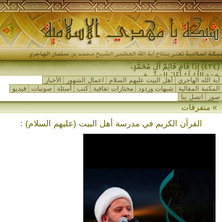
(٤٢٤) إِذَا قَامَ قَائِمُ آلِ مُحَمَّدٍ،
جَمَعَ اللهُ لَهُ أَهْلَ المَشْرِقِ وَأَهْلَ
آية الله الهاجري
أهل البيت عليهم السلام
اعمال الشهور
الأخبار
المَغْرِبِ_
المكتبة المقالية
شبهات وردود
مختارات ثقافية
كتب
أسئلة
صوتيات
فيديو
صور
اتصل بنا
» متفرقات
القرآن الكريم في مدرسة أهل البيت (عليهم السلام) :