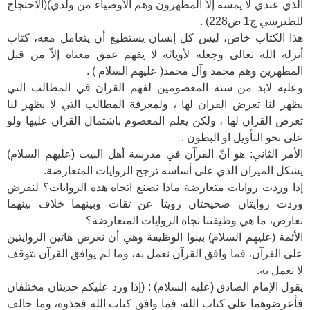
الذي عندي لا يمسه إلاّ المطهرون وهم الأوصياء من ولدي)(الاحتجاج
للطبرسي ج1 ص228) .
هذا الكتاب خاص، ليس كل إنسان يستطيع أن يتعامل معه، كتاب
أنزله الله تعالى وجعله لأويائه لا يفهم عمق معناه إلاّ من قبل
المطهرين وهم محمد وآل محمد( عليهم السلام ) .
وعليه لابد من سنة المعصومين لفهم القران في المطالب التي
يظهر لنا تعرض القران لها ، ولمعرفة المطالب التي لا يظهر لنا
تعرض القران لها ، ولكن يعلم المعصوم باشتمال القران عليها ولو
على نحو التأويل او البطون .
الأمر الثاني: هو أنّ القرآن في مدرسة أهل البيت (عليهم السلام)
يشكل الميزان الذي على أساسه ترجح الروايات المتعارضة.
إذا وردت روايات متعارضة ماذا نصنع اتجاه هذه الروايات؟ لنفرض
وردت روايتان صحيحتان رويتا عن ثقات وبينهما خلاف بينهما
تعارض، ما هي وظيفتنا تجاه الروايات المتعارضة؟
الأئمة (عليهم السلام) بينوا الوظيفة وهي أن نعرض هاتين الروايتين
على القرآن، فما وافق القرآن نعمل به، وما لم يوافق القرآن نتوقف
لا نعمل به.
يقول الإمام الصادق (عليه السلام) : (إذا ورد عليكم حديثان مختلفان
فأعرضوهما على كتاب الله، فما وافق كتاب الله فخذوه، وما خالف