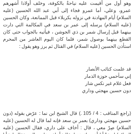
وهو أول من أقيمت عليه نياحةٌ بالكوفة، وخلف أولادا أشهرهم
عمرو، وعلي، أما عمرو فجاء إلى أبي عبد الله الحسين (عليه
السلام) أيام المهادنة في نزوله بكربلاء قبل الممانعة، وكان الحسين
(عليه السلام) يرسله إلى عمر بن سعد في المكالمة التي دارت
بينهما قبل إرسال شمر بن ذي الجوشن ، فيأتيه بالجواب حتى كان
القطع بينهما بوصول شمر، فلما كان اليوم العاشر من المحرم
استأذن الحسين (عليه السلام) في القتال ثم برز وهو يقول :
قد علمت كتائب الأنصار
إني سأحمي حوزة الذمار
فعل غلام غير نكس شار
دون حسين مهجتي وداري
(راجع المناقب : 4 / 105 .) قال الشيخ ابن نما : عرّض بقوله (دون
حسين مهجتي وداري) بعمر بن سعد فإنه لما قال له الحسين (عليه
السلام) صِرْ معي ، قال : أخاف على داري، فقال الحسين (عليه