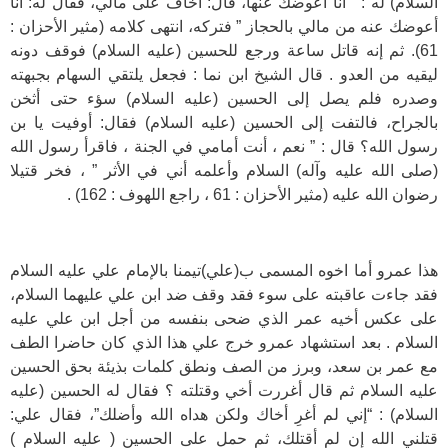
السلام) له : ” أنا أعوضك عنها، قال: أخاف على مالي، فقال له: أنا
أعوضك عنه من مالي بالحجاز ” فتركه، انتهى كلامه (مثير الأحزان :
61). ثم إنه قاتل ساعة ورجع للحسين (عليه السلام) فوقف دونه
ليقيه من العدو . قال الشيخ ابن نما : فجعل يلتقي السهام بجبهته
وصدره فلم يصل إلى الحسين (عليه السلام) سؤء حتى أثخن
بالجراح، فالتفت إلى الحسين (عليه السلام) فقال: أوفيت يا بن
رسول الله؟ قال : ” نعم ، أنت أمامي في الجنة ، فاقرأ رسول الله
(صلى الله عليه وآله) السلام وأعلمه أني في الأثر ” ، فخر قتيلا
رضوان الله عليه (مثير الأحزان : 61 ، راجع اللهوف : 162) .
هذا عمرو أما اخوه المسمى ب(علي)تيمنا بالإمام علي عليه السلام
فقد جاءت عاقبته على سوء فقد وقف ضد ابن علي عليهما السلام،
على عكس أخيه عمر الذي ضحى بنفسه من أجل ابن علي عليه
السلام . بعد استشهاد عمرو خرج علي هذا الذي كان حاضرا الطف
مع عمر بن سعد، وبرز من الصف ونطق كلمات بذيئة بحق الحسين
عليه السلام ثم قال أغررت أخي وقتلته ؟ فقال له الحسين (عليه
السلام) : “إني لم أغرِ أخاك ولكن هداه الله وأضلك”، فقال علي:
قتلني الله إن لم أقتلك، ثم حمل على الحسين ( عليه السلام )