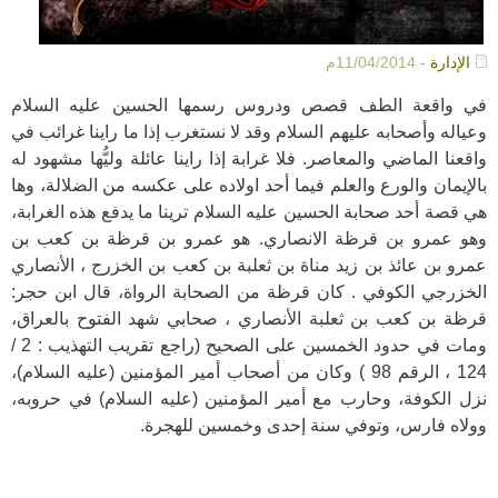
الإدارة
- 11/04/2014م
في واقعة الطف قصص ودروس رسمها الحسين عليه السلام
وعياله وأصحابه عليهم السلام وقد لا نستغرب إذا ما راينا غرائب في
واقعنا الماضي والمعاصر. فلا غرابة إذا راينا عائلة وليُّها مشهود له
بالإيمان والورع والعلم فيما أحد اولاده على عكسه من الضلالة، وها
هي قصة أحد صحابة الحسين عليه السلام ترينا ما يدفع هذه الغرابة،
وهو عمرو بن قرظة الانصاري. هو عمرو بن قرظة بن كعب بن
عمرو بن عائذ بن زيد مناة بن ثعلبة بن كعب بن الخزرج ، الأنصاري
الخزرجي الكوفي . كان قرظة من الصحابة الرواة، قال ابن حجر:
قرظة بن كعب بن ثعلبة الأنصاري ، صحابي شهد الفتوح بالعراق،
ومات في حدود الخمسين على الصحيح (راجع تقريب التهذيب : 2 /
124 ، الرقم 98 ) وكان من أصحاب أمير المؤمنين (عليه السلام)،
نزل الكوفة، وحارب مع أمير المؤمنين (عليه السلام) في حروبه،
وولاه فارس، وتوفي سنة إحدى وخمسين للهجرة.