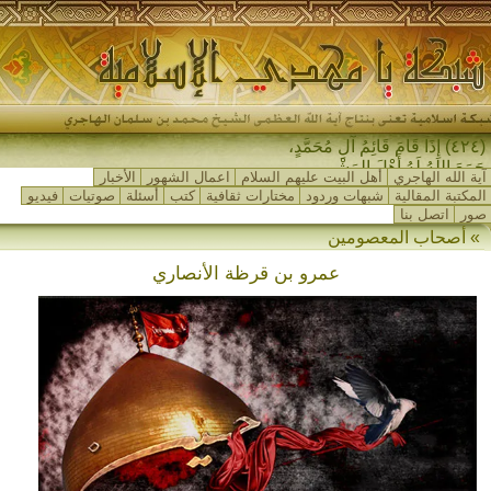
(٤٢٤) إِذَا قَامَ قَائِمُ آلِ مُحَمَّدٍ،
جَمَعَ اللهُ لَهُ أَهْلَ المَشْرِقِ وَ_
آية الله الهاجري
أهل البيت عليهم السلام
اعمال الشهور
الأخبار
المكتبة المقالية
شبهات وردود
مختارات ثقافية
كتب
أسئلة
صوتيات
فيديو
صور
اتصل بنا
» أصحاب المعصومين
عمرو بن قرظة الأنصاري