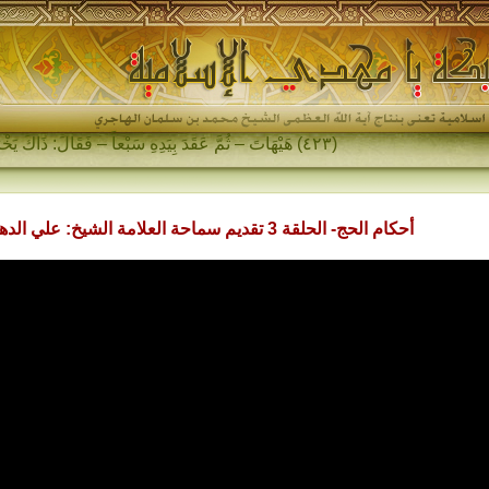
(٤٢٣) هَيْهَاتَ – ثُمَّ عَقَدَ بِيَدِهِ سَبْعاً – فَقَالَ: ذَاكَ يَخْرُجُ فِي آخِرِ الزَّمَانِ…
أحكام الحج- الحلقة 3 تقديم سماحة العلامة الشيخ: علي الدهنين(حفظه الله