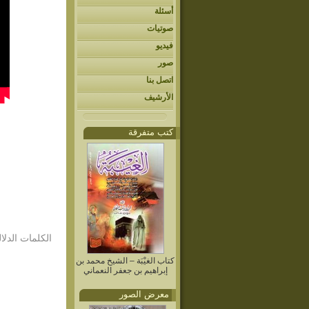
أسئلة
صوتيات
فيديو
صور
اتصل بنا
الأرشيف
كتب متفرقة
الكلمات الدلال
كتاب الغيْبَة – الشيخ محمد بن
إبراهيم بن جعفر النعماني
معرض الصور