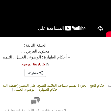
الحلقة الثالثة :
محتوى العرض …
– أحكام الطهارة : الوضوء ، الغسل ، التيمم .
شارك هذا الموضوع:
مشاركة
ية:
أحكام الحج- الجزء3 تقديم سماحة العلامة الشيخ: علي الدهنين(حفظه الله
,
ا
أحكام الطهارة : الوضوء
,
الغسل
|
لا توجد تعليقات، كن الأول بكتابة تعليقك