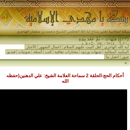
(٤٢٣) هَيْهَاتَ – ثُمَّ عَقَدَ بِيَدِهِ
سَبْعاً – فَقَالَ: ذَاكَ يَخْرُجُ فِي
آية الله الهاجري
أهل البيت عليهم السلام
اعمال الشهور
الأخبار
آخِرِ الزَّمَانِ…
المكتبة المقالية
شبهات وردود
مختارات ثقافية
كتب
أسئلة
صوتيات
فيديو
صور
اتصل بنا
»
أحكام الحج-الحلقة 2 سماحة العلامة الشيخ: علي الدهنين(حفظه
الله