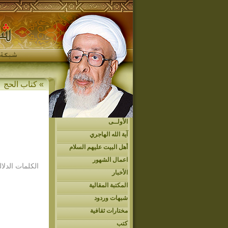
»
كتاب الحج
الأولــى
آية الله الهاجري
أهل البيت عليهم السلام
اعمال الشهور
الكلمات الدلال
الأخبار
المكتبة المقالية
شبهات وردود
مختارات ثقافية
كتب