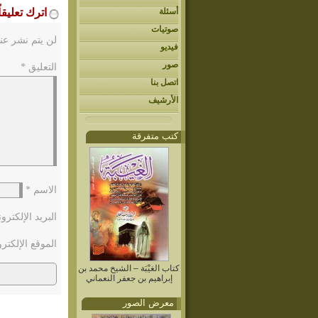
أسئلة
اترك تعليقاً
صوتيات
لن يتم نشر عنو
فيديو
صور
التعليق
*
اتصل بنا
الأرشيف
كتب متفرقة
الاسم
*
البريد الإلكتر
الموقع الإلكتر
كتاب الغيْبَة – الشيخ محمد بن
إبراهيم بن جعفر النعماني
معرض الصور