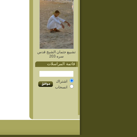
تشييع جثمان الشيخ قدس
سره 203
قائمة المراسلات
اشتراك
انسحاب