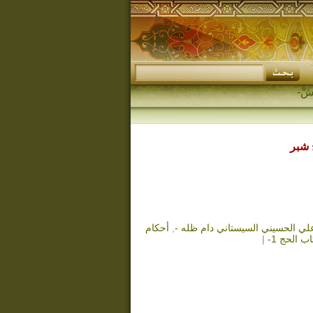
علي الحسيني السيستاني دام ظله -
,
أحكام
اب الحج 1-
|