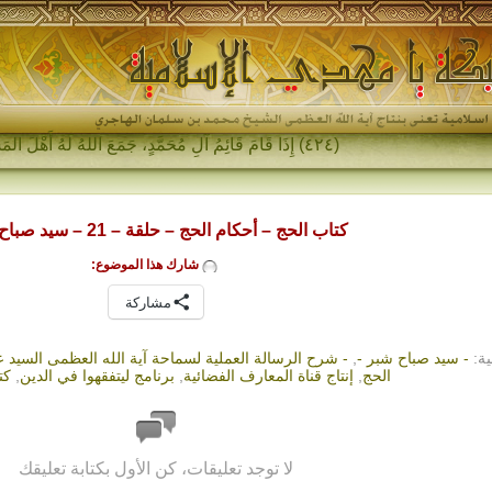
(٤٢٤) إِذَا قَامَ قَائِمُ آلِ مُحَمَّدٍ، جَمَعَ اللهُ لَهُ أَهْلَ المَشْرِقِ وَ_
كتاب الحج – أحكام الحج – حلقة – 21 – سيد صباح شبر
شارك هذا الموضوع:
مشاركة
ية:
- سيد صباح شبر -
,
- شرح الرسالة العملية لسماحة آية الله العظمى السيد 
الحج
,
إنتاج قناة المعارف الفضائية
,
برنامج ليتفقهوا في الدين
,
كت
لا توجد تعليقات، كن الأول بكتابة تعليقك