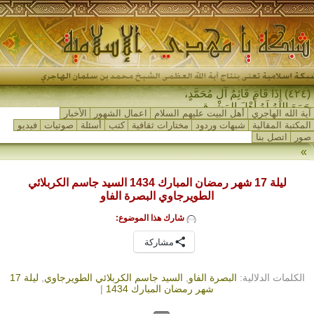
(٤٢٤) إِذَا قَامَ قَائِمُ آلِ مُحَمَّدٍ،
جَمَعَ اللهُ لَهُ أَهْلَ المَشْرِقِ _
آية الله الهاجري
أهل البيت عليهم السلام
اعمال الشهور
الأخبار
المكتبة المقالية
شبهات وردود
مختارات ثقافية
كتب
أسئلة
صوتيات
فيديو
صور
اتصل بنا
»
ليلة 17 شهر رمضان المبارك 1434 السيد جاسم الكربلائي
الطويرجاوي البصرة الفاو
شارك هذا الموضوع:
مشاركة
الكلمات الدلالية:
البصرة الفاو
,
السيد جاسم الكربلائي الطويرجاوي
,
ليلة 17
شهر رمضان المبارك 1434
|