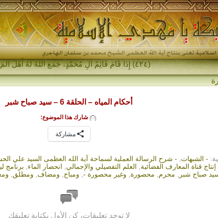
(٤٢٤) إِذَا قَامَ قَائِمُ آلِ مُحَمَّدٍ، جَمَعَ اللهُ لَهُ أَهْلَ المَشْرِقِ-
ة
أحكام المياه – الحلقة 6 – سيد صباح شبر
شارك هذا الموضوع:
مشاركة
ية:
- الشبهات
,
- شرح الرسالة العملية لسماحة آية الله العظمى السيد علي الح
إنتاج قناة المعارف الفضائية
,
العلم التفصيلي والإجمالي
,
انحصار الماء
,
برنامج لي
يد صباح شبر
,
محرم
,
محصورة
,
وغير محصورة -
,
ومباح
,
ومضاف
,
ومطلق
,
ومغ
لا توجد تعليقات، كن الأول بكتابة تعليقك