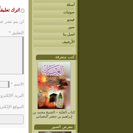
أسئلة
اترك تعليقاً
صوتيات
فيديو
لن يتم نشر عنو
صور
التعليق
*
اتصل بنا
الأرشيف
كتب متفرقة
الاسم
*
البريد الإلكتر
الموقع الإلكتر
كتاب الغيْبَة – الشيخ محمد بن
إبراهيم بن جعفر النعماني
معرض الصور