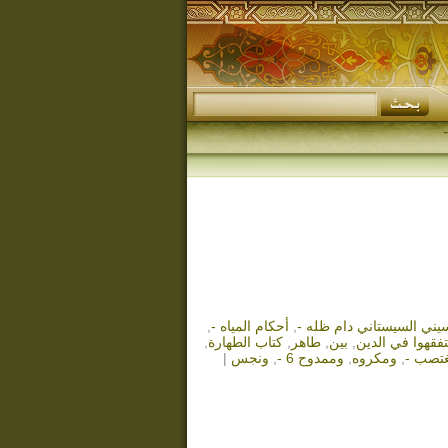
سيني السيستاني دام ظله -
,
أحكام المياه -
,
تفقهوا في الدين
,
بين
,
طاهر
,
كتاب الطهارة
,
تصب -
,
ومكروه
,
وممدوح 6 -
,
ونجس
|