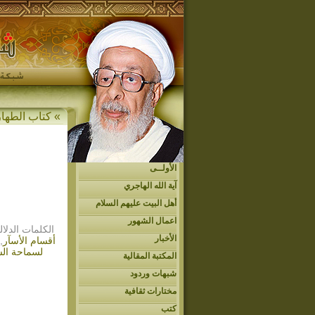
»
كتاب الطهار
الأولــى
آية الله الهاجري
أهل البيت عليهم السلام
اعمال الشهور
الكلمات الدلال
الأخبار
أقسام الأسآر
,
لسماحة الس
المكتبة المقالية
شبهات وردود
مختارات ثقافية
كتب