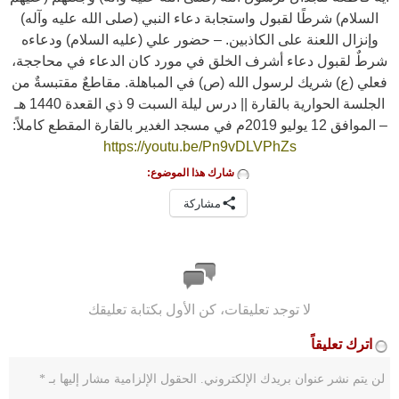
السلام) شرطًا لقبول واستجابة دعاء النبي (صلى الله عليه وآله)
وإنزال اللعنة على الكاذبين. – حضور علي (عليه السلام) ودعاءه
شرطٌ لقبول دعاء أشرف الخلق في مورد كان الدعاء في محاججة،
فعلي (ع) شريك لرسول الله (ص) في المباهلة. مقاطعٌ مقتبسةٌ من
الجلسة الحوارية بالقارة || درس ليلة السبت 9 ذي القعدة 1440 هـ
– الموافق 12 يوليو 2019م في مسجد الغدير بالقارة المقطع كاملاً:
https://youtu.be/Pn9vDLVPhZs
شارك هذا الموضوع:
مشاركة
لا توجد تعليقات، كن الأول بكتابة تعليقك
اترك تعليقاً
لن يتم نشر عنوان بريدك الإلكتروني.
الحقول الإلزامية مشار إليها بـ
*