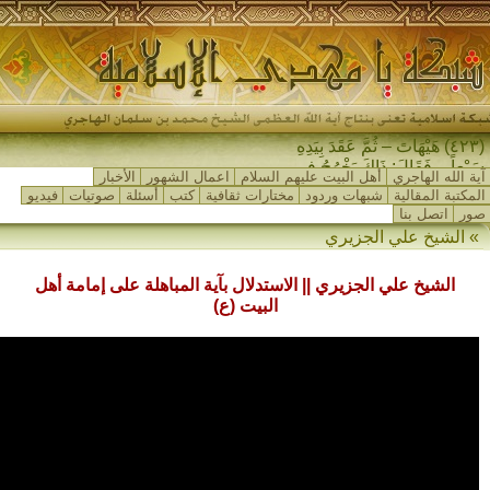
(٤٢٣) هَيْهَاتَ – ثُمَّ عَقَدَ بِيَدِهِ
سَبْعاً – فَقَالَ: ذَاكَ يَخْرُجُ فِي
آية الله الهاجري
أهل البيت عليهم السلام
اعمال الشهور
الأخبار
آخِرِ الزَّمَانِ…
المكتبة المقالية
شبهات وردود
مختارات ثقافية
كتب
أسئلة
صوتيات
فيديو
صور
اتصل بنا
»
الشيخ علي الجزيري
الشيخ علي الجزيري || الاستدلال بآية المباهلة على إمامة أهل
البيت (ع)