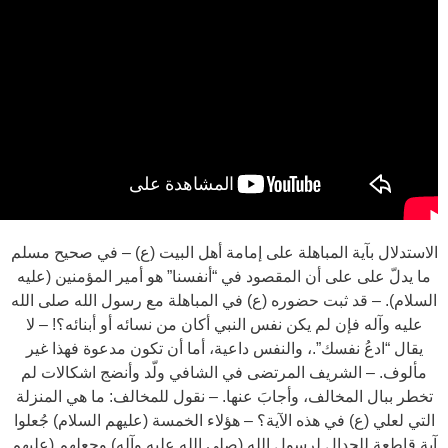
الاستدلال بآية المباهلة على إمامة أهل البيت (ع) – في صحيح مسلم
ما يدلّ على على أن المقصود في “أنفسنا” هو أمير المؤمنين (عليه
السلام). – قد ثبت حضوره (ع) في المباهلة مع رسول الله صلى الله
عليه وآله فإن لم يكن نفس النبي أكان من نسائه أو أبنائه؟! – لا
يقال “ادعُ نفسك”.، والنفس داعية، أما أن تكون مدعوة فهذا غير
مألوف. – الشريف المرتضى في الشافي ولّد وأنضج اشكالات لم
تخطر ببال المخالف، وأجابَ عنها. – نقول للمخالف: ما هي المنزلة
التي لعلي (ع) في هذه الآية؟ – هؤلاء الخمسة (عليهم السلام) جُعلوا
آية قاطعة للجدال لرسول الله (صلى الله عليه وآله) وجعلهم (عليهم