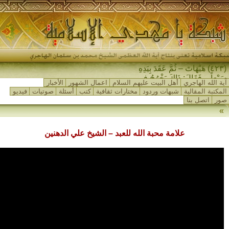
(٤٢٣) هَيْهَاتَ – ثُمَّ عَقَدَ بِيَدِهِ
سَبْعاً – فَقَالَ: ذَاكَ يَخْرُجُ فِي
آية الله الهاجري
أهل البيت عليهم السلام
اعمال الشهور
الأخبار
آخِرِ الزَّمَانِ…
المكتبة المقالية
شبهات وردود
مختارات ثقافية
كتب
أسئلة
صوتيات
فيديو
صور
اتصل بنا
»
علامة محبة الله للعبد – الشيخ علي الدهنين