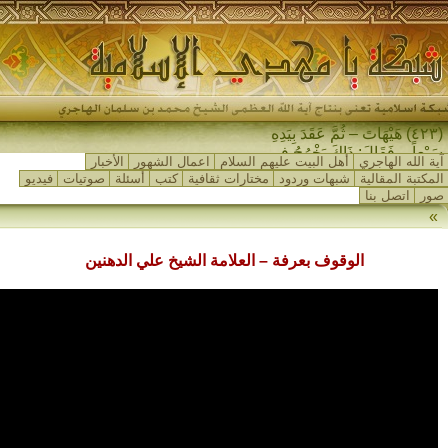
(٤٢٣) هَيْهَاتَ – ثُمَّ عَقَدَ بِيَدِهِ
سَبْعاً – فَقَالَ: ذَاكَ يَخْرُجُ فِي
آية الله الهاجري
أهل البيت عليهم السلام
اعمال الشهور
الأخبار
آخِرِ الزَّمَانِ…
المكتبة المقالية
شبهات وردود
مختارات ثقافية
كتب
أسئلة
صوتيات
فيديو
صور
اتصل بنا
»
الوقوف بعرفة – العلامة الشيخ علي الدهنين