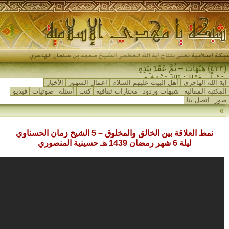
(٤٢٣) هَيْهَاتَ – ثُمَّ عَقَدَ بِيَدِهِ
سَبْعاً – فَقَالَ: ذَاكَ يَخْرُجُ فِي
آية الله الهاجري
أهل البيت عليهم السلام
اعمال الشهور
الأخبار
آخِرِ الزَّمَانِ…
المكتبة المقالية
شبهات وردود
مختارات ثقافية
كتب
أسئلة
صوتيات
فيديو
صور
اتصل بنا
»
نمط العلاقة بين الخالق والمخلوق – 5 الشيخ زمان الحسناوي
ليلة 6 شهر رمضان 1439 هـ حسينية المنصوري