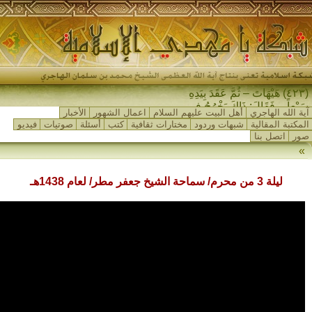
(٤٢٣) هَيْهَاتَ – ثُمَّ عَقَدَ بِيَدِهِ
سَبْعاً – فَقَالَ: ذَاكَ يَخْرُجُ فِي
آية الله الهاجري
أهل البيت عليهم السلام
اعمال الشهور
الأخبار
آخِرِ الزَّمَانِ…
المكتبة المقالية
شبهات وردود
مختارات ثقافية
كتب
أسئلة
صوتيات
فيديو
صور
اتصل بنا
»
ليلة 3 من محرم/ سماحة الشيخ جعفر مطر/ لعام 1438هـ