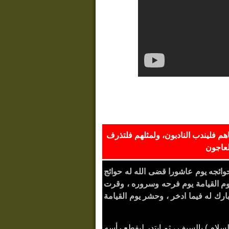
هم فليندب النادبون، ولمثلهم فلتذرف
لعاجون
وائجه يوم عاشورا قضى الله له حوائج
يوم القيامة يوم فرحه وسروره ، وقرت
ارك له فيما ادخر ، وحشر يوم القيامة
سلام ) بالسيف ، ثم ابتدر ليقطع رأسه