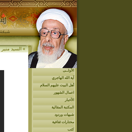
»
السيد منير ا
الأولــى
آية الله الهاجري
أهل البيت عليهم السلام
اعمال الشهور
الأخبار
المكتبة المقالية
شبهات وردود
مختارات ثقافية
كتب