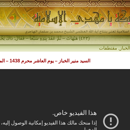
(٤٢٣) هَيْهَاتَ – ثُمَّ عَقَدَ بِيَدِهِ سَبْعاً – فَقَالَ: ذَاكَ يَخْرُجُ فِي آخِرِ الزَّمَانِ…
لخباز
,
مقتطفات
السيد منير الخباز – يوم العاشر محرم 1438 – المقتل