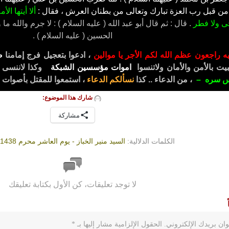
 من قبل رب العزة تبارك وتعالى من بطنان العرش ، فقال :
ألا أيتها ال
ى ولا فطر
. قال : ثم قال أبو عبد الله ( عليه السلام ) : لا جرم والله ما 
الحسين ( عليه السلام ) .
إليه راجعون عظم الله لكم الأجر يا موالين
، ادعوا بتعجيل فرج إمامنا
ص
يت بالأمن والأمان ولاتنسوا
اموات مؤسسين الشبكة
وكذا لاننسى
س سره –
، من الدعاء .. كذا
نسألكم الدعاء
، استمعوا للمقتل بأصوات 
شارك هذا الموضوع:
مشاركة
الكلمات الدلالية:
السيد منير الخباز - يوم العاشر محرم 1438 - المقتل
لا توجد تعليقات، كن الأول بكتابة تعليقك
ان بريدك الإلكتروني.
الحقول الإلزامية مشار إليها بـ
*