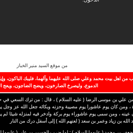
من موقع السيد منير الخباز
ب من اهل بيت محمد وعلي صلى الله عليهما وآلهما، فليبك الباكون، وإيا
الدموع، وليصرخ الصارخون، ويضج الضاجون، ويعج ا
سن علي بن موسى
الرضا ( عليه السلام ) ، قال : من ترك السعي في ح
رة ، ومن كان يوم عاشورا يوم مصيبة وحزنه وبكائه جعل الله عز وجل 
ن عينه ، ومن سمى يوم عاشوراء يوم بركة وادخر فيه لمنزله شيئا لم يب
 الله بن زياد وعمر بن سعد ( لعنهم الله ) إلى أسفل درك من النار
جعفر بن محمد ( عليهما السلام ) : لما ضرب الحسين بن علي ( عليهما ال