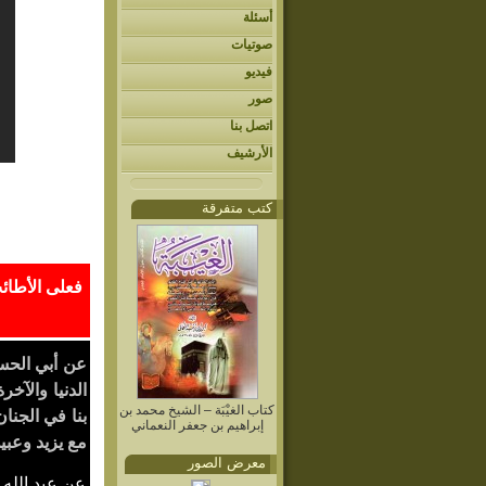
أسئلة
صوتيات
فيديو
صور
اتصل بنا
الأرشيف
كتب متفرقة
فعلى الأطائ
عن أبي الح
الدنيا والآخ
كتاب الغيْبَة – الشيخ محمد بن
بنا في الجنا
إبراهيم بن جعفر النعماني
مع يزيد وعبيد
معرض الصور
عن عبد الله 