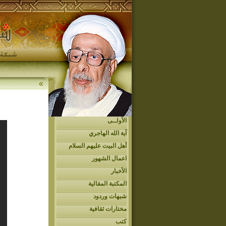
»
الأولــى
آية الله الهاجري
أهل البيت عليهم السلام
اعمال الشهور
الأخبار
المكتبة المقالية
شبهات وردود
مختارات ثقافية
كتب