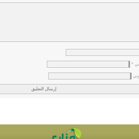
وني
*
وني