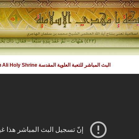
(٤٢٣) هَيْهَاتَ – ثُمَّ عَقَدَ بِيَدِهِ سَبْعاً – فَقَالَ: ذَاكَ يَخْرُجُ فِي آخِرِ الزَّمَانِ…
البث المباشر للتعبة العلوية المقدسة ‪Live Imam Ali Holy Shrine‬‏