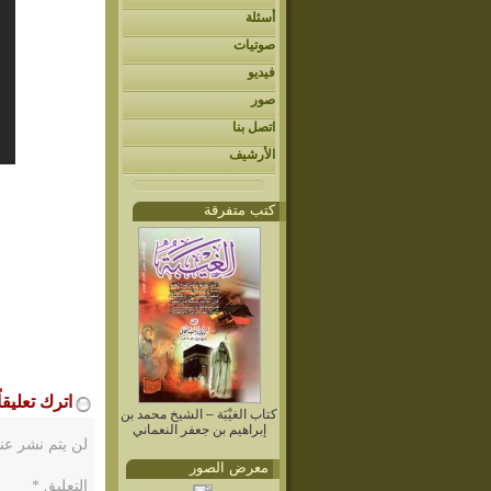
أسئلة
صوتيات
فيديو
صور
اتصل بنا
الأرشيف
كتب متفرقة
اترك تعليقاً
كتاب الغيْبَة – الشيخ محمد بن
إبراهيم بن جعفر النعماني
لن يتم نشر عنو
معرض الصور
التعليق
*