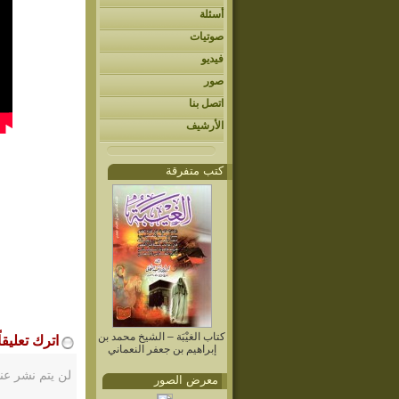
أسئلة
صوتيات
فيديو
صور
اتصل بنا
الأرشيف
كتب متفرقة
كتاب الغيْبَة – الشيخ محمد بن
اترك تعليقاً
إبراهيم بن جعفر النعماني
لن يتم نشر عنو
معرض الصور