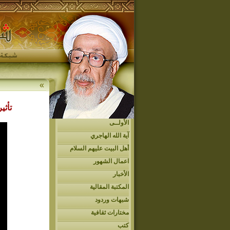
»
تأثي
الأولــى
آية الله الهاجري
أهل البيت عليهم السلام
اعمال الشهور
الأخبار
المكتبة المقالية
شبهات وردود
مختارات ثقافية
كتب