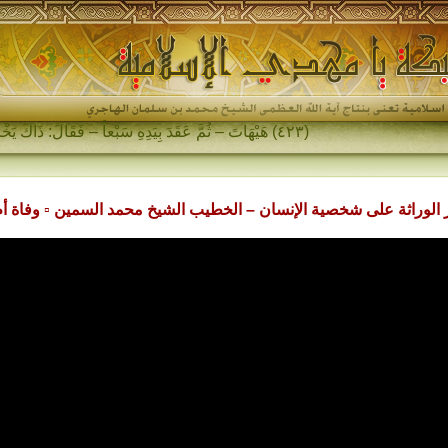
(٤٢٣) هَيْهَاتَ – ثُمَّ عَقَدَ بِيَدِهِ سَبْعاً – فَقَالَ: ذَاكَ يَخْرُجُ فِي آخِرِ الزَّمَانِ…
ر الوراثة على شخصية الإنسان – الخطيب الشيخ محمد السمين ▫ وفاة أم البنين