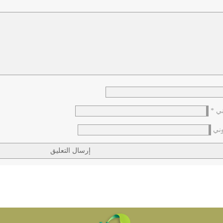
وني
*
وني