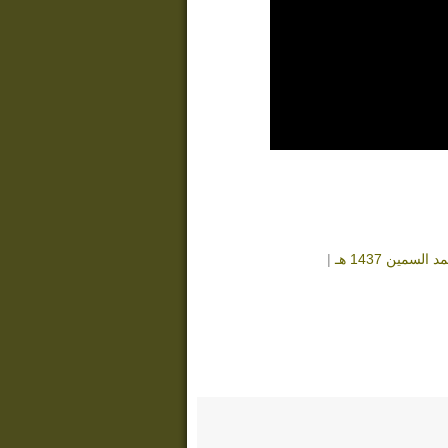
مين 1437 هـ
|