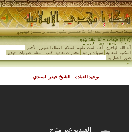
(٤٢٣) هَيْهَاتَ – ثُمَّ عَقَدَ بِيَدِهِ
سَبْعاً – فَقَالَ: ذَاكَ يَخْرُجُ فِي
آية الله الهاجري
أهل البيت عليهم السلام
اعمال الشهور
الأخبار
آخِرِ الزَّمَانِ…
المكتبة المقالية
شبهات وردود
مختارات ثقافية
كتب
أسئلة
صوتيات
فيديو
صور
اتصل بنا
»
توحيد العبادة – الشيخ حيدر السندي