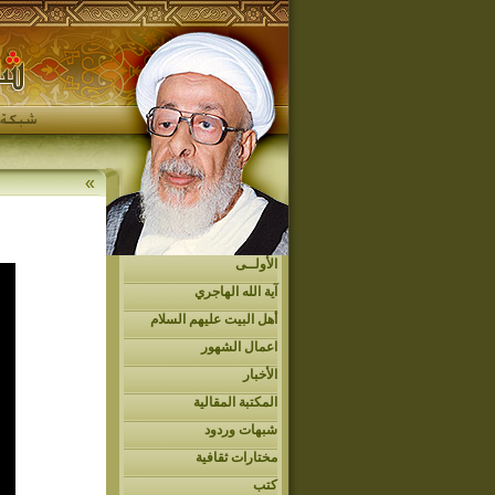
»
الأولــى
آية الله الهاجري
أهل البيت عليهم السلام
اعمال الشهور
الأخبار
المكتبة المقالية
شبهات وردود
مختارات ثقافية
كتب