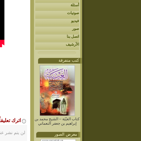
أسئلة
صوتيات
فيديو
صور
اتصل بنا
الأرشيف
كتب متفرقة
كتاب الغيْبَة – الشيخ محمد بن
اترك تعليقاً
إبراهيم بن جعفر النعماني
لن يتم نشر عنو
معرض الصور