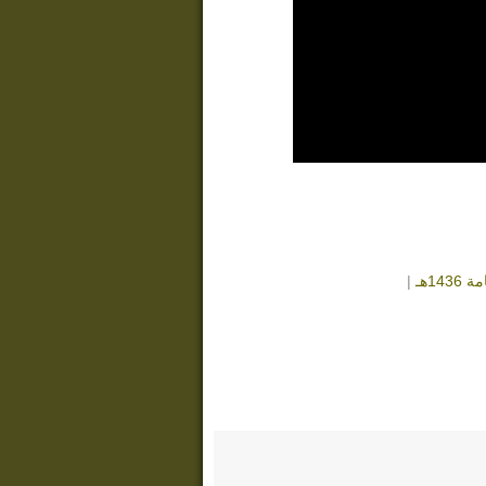
14هـ
|