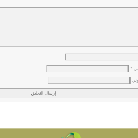
وني
*
وني