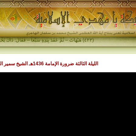
(٤٢٣) هَيْهَاتَ – ثُمَّ عَقَدَ بِيَدِهِ سَبْعاً – فَقَالَ: ذَاكَ يَخْرُجُ فِي آخِرِ الزَّمَانِ…
الليلة الثالثة ضرورة الإمامة 1436هـ الشيخ سمير المطوع