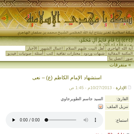
(٤٢٤) إِذَا قَامَ قَائِمُ آلِ مُحَمَّدٍ،
جَمَعَ اللهُ لَهُ أَهْلَ المَشْ-
آية الله الهاجري
أهل البيت عليهم السلام
اعمال الشهور
الأخبار
المكتبة المقالية
شبهات وردود
مختارات ثقافية
كتب
أسئلة
صوتيات
فيديو
صور
اتصل بنا
»
متفرقات
استشهاد الإمام الكاظم (ع) – نعى
الإدارة
- 10/27/2013م - 1:45 ص
القارئ:
السيد جاسم الطويرجاوي
تنزيل الملف:
استماع: