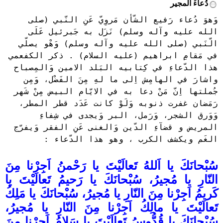
دُعاءُ المجير
وَهوَ دُعاء رَفيع الشّأن مَروِيّ عَنِ النّبي (صلى
الله عليه وآله وسلم) نَزَل به جَبرئيل عَلَى
الّنَبي (صلى الله عليه وآله وسلم) وَهْو يصلّي
في مَقامِ ابراهيم (عليه السلام) . ذكر الكفعمي
هذا الدّعاءِ في كِتابيه البَلد الامين وَالمِصباح
واشارَ في الهامِش اِلى ما لهِ مِنَ الفَضْل، وَمِن
جُملتها اِنّ مَنْ دعا به في الايّام البيض مِنْ شَهر
رَمَضان غفرت ذنوبه وَلَوْ كانت عَدَد قطر المطر،
وَوَرق الشجر، وَرَمل، البر وَيجدى في شِفاءِ
المريض و قضآءِ الدّين وَالغنى عَنِ الفقر وَيفرّج
الغَم ويكشف الكرب ، وهو هذا الدّعاء :
سُبْحانَكَ يا اَللهُ تَعالَيْتَ يا رَحْمنُ اَجِرْنا مِنَ
النّارِ يا مُجيرُ، سُبْحانَكَ يا رَحيمُ تَعالَيْتَ يا
كَريمُ اَجِرْنا مِنَ النّارِ يا مُجيرُ، سُبْحانَكَ يا مَلِكُ
تَعالَيْتَ يا مالِكُ اَجِرْنا مِنَ النّارِ يا مُجيرُ،
سُبْحانَكَ يا قُدُّوسُ تَعالَيْتَ يا سَلامُ اَجِرْنا مِنَ