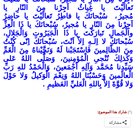
تَعالَيْتَ يا غِياثُ اَجِرْنا مِنَ النّارِ يا
مُجيرُ
،
سُبْحانَكَ يا فاطِرُ تَعالَيْتَ يا حاضِرُ
اَجِرْنا مِنَ النّارِ يا مُجيرُ، سُبْحانَكَ يا ذَا الْعِزِّ
والْجَمالِ تَبارَكْتَ يا ذَا الْجَبَرُوتِ وَالْجَلالِ،
سُبْحانَكَ لا اِلـهِ اِلاّ اَنْتَ، سُبْحانَكَ اِنّى كُنْتُ
مِنَ الظّالِمينَ فَاسْتَجَبْنا لَهُ وَنَجَّيْناهُ مِنَ الْغَمِّ
وَكَذلِكَ نُنْجىِ الْمُؤمِنينَ، وَصَلَّى اللهُ عَلى
سَيِّدِنا مُحَمَّد وَآلِهِ اَجْمَعينَ، وَالْحَمْدُ للهِ رَبِّ
الْعالَمينَ وَحَسْبُنَا اللهُ وَنِعْمَ الْوَكيلُ وَلا حَوْلَ
وَلا قُوَّةَ اِلاّ بِاللهِ الْعَليِّ العَظيمِ .
شارك هذا الموضوع:
مشاركة