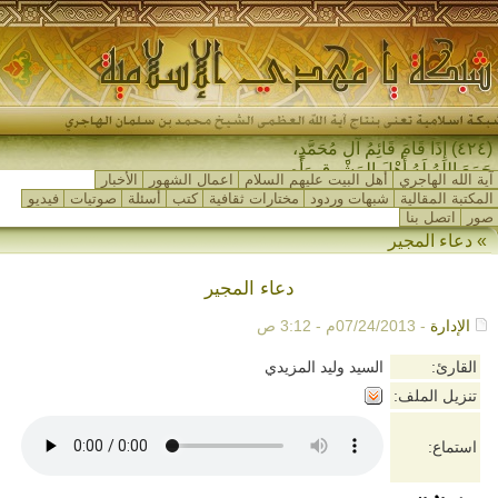
(٤٢٤) إِذَا قَامَ قَائِمُ آلِ مُحَمَّدٍ،
جَمَعَ اللهُ لَهُ أَهْلَ المَشْرِقِ وَأَهْلَ
آية الله الهاجري
أهل البيت عليهم السلام
اعمال الشهور
الأخبار
المَغ_
المكتبة المقالية
شبهات وردود
مختارات ثقافية
كتب
أسئلة
صوتيات
فيديو
صور
اتصل بنا
»
دعاء المجير
دعاء المجير
الإدارة
- 07/24/2013م - 3:12 ص
القارئ:
السيد وليد المزيدي
تنزيل الملف:
استماع: