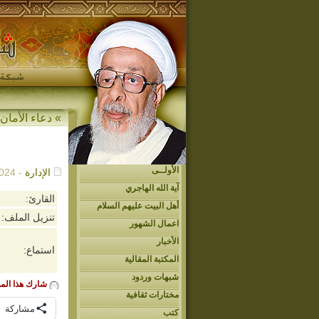
»
دعاء الأمان
الأولــى
الإدارة
- 10/26/2024م - 3:48 م
آية الله الهاجري
القارئ:
أهل البيت عليهم السلام
تنزيل الملف:
اعمال الشهور
الأخبار
استماع:
المكتبة المقالية
شبهات وردود
شارك هذا الم
مختارات ثقافية
مشاركة
كتب