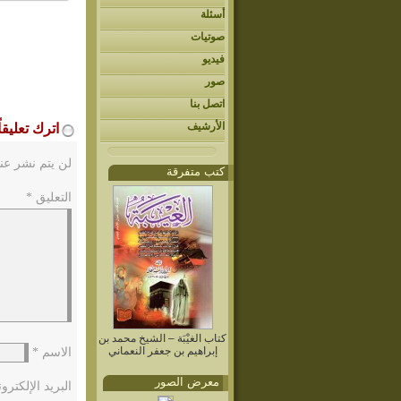
أسئلة
صوتيات
فيديو
صور
اتصل بنا
الأرشيف
اترك تعليقاً
لن يتم نشر عنو
كتب متفرقة
التعليق
*
كتاب الغيْبَة – الشيخ محمد بن
إبراهيم بن جعفر النعماني
الاسم
*
معرض الصور
البريد الإلكتر