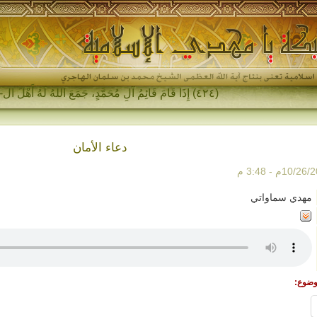
(٤٢٤) إِذَا قَامَ قَائِمُ آلِ مُحَمَّدٍ، جَمَعَ اللهُ لَهُ أَهْلَ المَشْر_
دعاء الأمان
مهدي سماواتي
وضوع: