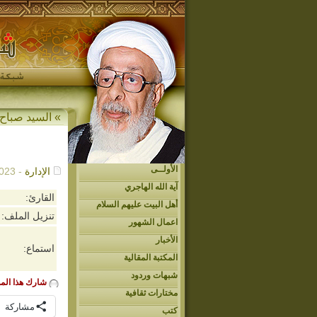
»
السيد صباح
الأولــى
الإدارة
- 12/24/2023م - 12:58 ص
آية الله الهاجري
القارئ:
أهل البيت عليهم السلام
تنزيل الملف:
اعمال الشهور
الأخبار
استماع:
المكتبة المقالية
شبهات وردود
شارك هذا الم
مختارات ثقافية
مشاركة
كتب