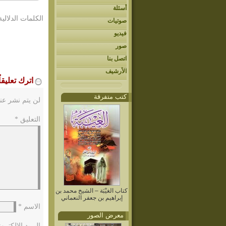
أسئلة
الكلمات الدلالية
صوتيات
فيديو
صور
اتصل بنا
الأرشيف
اترك تعليقاً
كتب متفرقة
لن يتم نشر عنو
التعليق
*
كتاب الغيْبَة – الشيخ محمد بن
إبراهيم بن جعفر النعماني
الاسم
*
معرض الصور
البريد الإلكتر