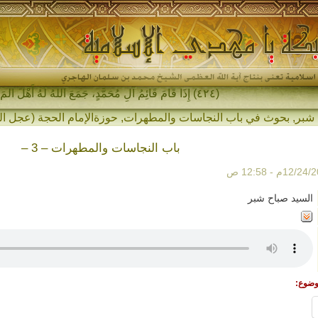
(٤٢٤) إِذَا قَامَ قَائِمُ آلِ مُحَمَّدٍ، جَمَعَ اللهُ لَهُ أَهْلَ المَشْرِق_
 شبر
,
بحوث في باب النجاسات والمطهرات
,
حوزةالإمام الحجة (عجل ال
باب النجاسات والمطهرات – 3 –
السيد صباح شبر
وضوع: