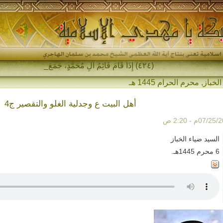
(٤٢٤) إِذَا قَامَ قَائِمُ آلِ مُحَمَّدٍ، جَمَعَ اللهُ ل_
الخباز
,
محرم الحرام 1445 هـ
أهل البيت ع وجدلية الغلو والتقصير ج4
السيد ضياء الخباز
6 محرم 1445هـ.