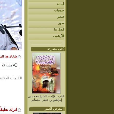
أسئلة
صوتيات
فيديو
صور
اتصل بنا
الأرشيف
كتب متفرقة
شارك هذا الم
مشاركة
الكلمات الدلالية
كتاب الغيْبَة – الشيخ محمد بن
إبراهيم بن جعفر النعماني
معرض الصور
اترك تعليقاً