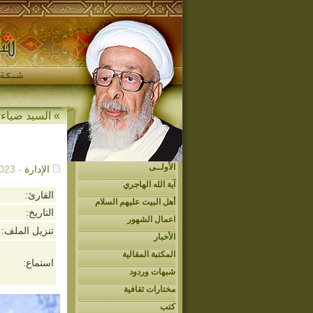
»
السيد ضياء 
الأولــى
الإدارة
- 07/25/2023م - 2:20 ص
آية الله الهاجري
القارئ:
أهل البيت عليهم السلام
التاريخ:
اعمال الشهور
تنزيل الملف:
الأخبار
المكتبة المقالية
استماع:
شبهات وردود
مختارات ثقافية
كتب