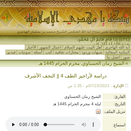
(٤٢٤) إِذَا قَامَ قَائِمُ آلِ مُحَمَّدٍ،
جَمَعَ اللهُ لَهُ أَهْلَ المَشْرِ-
آية الله الهاجري
أهل البيت عليهم السلام
اعمال الشهور
الأخبار
المكتبة المقالية
شبهات وردود
مختارات ثقافية
كتب
أسئلة
صوتيات
فيديو
صور
اتصل بنا
»
الشيخ زمان الحسناوي
,
محرم الحرام 1445 هـ
دراسة لأراجيز الطف 4 || النجف الأشرف
الإدارة
- 07/23/2023م - 1:35 ص
القارئ:
الشيخ زمان الحسناوي
التاريخ:
ليلة 4 محرم الحرام 1445 هـ
تنزيل الملف:
استماع: