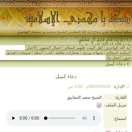
(٤٢٤) إِذَا قَامَ قَائِمُ آلِ مُحَمَّدٍ،
جَمَعَ اللهُ لَهُ أَهْلَ المَشْرِقِ وَأَهْ_
آية الله الهاجري
أهل البيت عليهم السلام
اعمال الشهور
الأخبار
المكتبة المقالية
شبهات وردود
مختارات ثقافية
كتب
أسئلة
صوتيات
فيديو
صور
اتصل بنا
»
دعاء كميل
دعاء كميل
الإدارة
- 06/09/2023م - 3:00 ص
القارئ:
الشيخ سعيد المعاتيق
تنزيل الملف:
استماع: