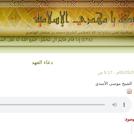
(٤٢٤) إِذَا قَامَ قَائِمُ آلِ مُحَمَّدٍ، جَمَعَ اللهُ لَهُ أَهْلَ المَشْرِقِ و-
دعاء العهد
الشيخ موسى الأسدي
وضوع: