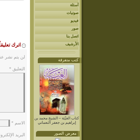
أسئلة
صوتيات
فيديو
صور
اتصل بنا
الأرشيف
اترك تعليقاً
لن يتم نشر عنو
كتب متفرقة
التعليق
*
كتاب الغيْبَة – الشيخ محمد بن
إبراهيم بن جعفر النعماني
الاسم
*
معرض الصور
البريد الإلكتر