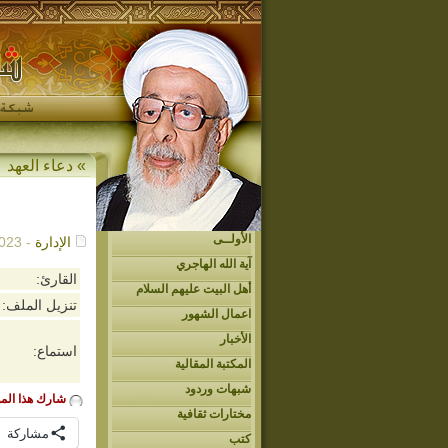
»
دعاء العهد
الأولــى
الإدارة
- 05/25/2023م - 5:17 ص
آية الله الهاجري
القارئ:
أهل البيت عليهم السلام
تنزيل الملف:
اعمال الشهور
الأخبار
استماع:
المكتبة المقالية
شبهات وردود
شارك هذا الم
مختارات ثقافية
مشاركة
كتب