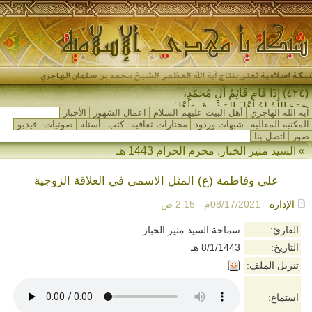
(٤٢٤) إِذَا قَامَ قَائِمُ آلِ مُحَمَّدٍ،
جَمَعَ اللهُ لَهُ أَهْلَ المَشْرِقِ وَأَهْلَ
آية الله الهاجري
أهل البيت عليهم السلام
اعمال الشهور
الأخبار
المَغْرِبِ…
المكتبة المقالية
شبهات وردود
مختارات ثقافية
كتب
أسئلة
صوتيات
فيديو
صور
اتصل بنا
»
السيد منير الخباز
,
محرم الحرام 1443 هـ
علي وفاطمة (ع) المثل الاسمى في العلاقة الزوجية
الإدارة
- 08/17/2021م - 2:15 ص
القارئ:
سماحة السيد منير الخباز
التاريخ:
8/1/1443 هـ
تنزيل الملف:
استماع: