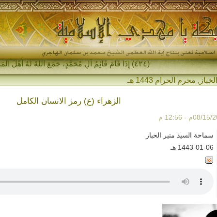
(٤٢٤) إِذَا قَامَ قَائِمُ آلِ مُحَمَّدٍ، جَمَعَ اللهُ لَهُ أَهْلَ المَشْرِقِ وَأَهْلَ المَغْرِبِ…
لخباز
,
محرم الحرام 1443 هـ
الزهراء (ع) رمز الانسان الكامل
سماحة السيد منير الخباز
1443-01-06 هـ