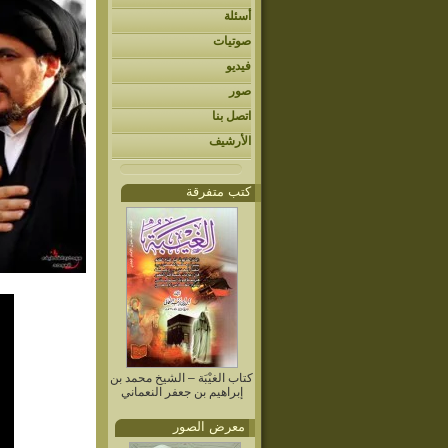
أسئلة
صوتيات
فيديو
صور
اتصل بنا
الأرشيف
كتب متفرقة
كتاب الغيْبَة – الشيخ محمد بن
إبراهيم بن جعفر النعماني
معرض الصور