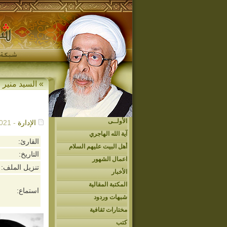
»
السيد منير ا
الأولــى
الإدارة
- 08/15/2021م - 12:56 م
آية الله الهاجري
القارئ:
أهل البيت عليهم السلام
التاريخ:
اعمال الشهور
تنزيل الملف:
الأخبار
المكتبة المقالية
استماع:
شبهات وردود
مختارات ثقافية
كتب