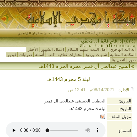
(٤٢٤) إِذَا قَامَ قَائِمُ آلِ مُحَمَّدٍ،
جَمَعَ اللهُ لَهُ أَهْلَ المَشْرِقِ وَأَهْلَ
آية الله الهاجري
أهل البيت عليهم السلام
اعمال الشهور
الأخبار
المَغْرِبِ…
المكتبة المقالية
شبهات وردود
مختارات ثقافية
كتب
أسئلة
صوتيات
فيديو
صور
اتصل بنا
»
الشيخ عبدالحي آل قمبر
,
محرم الحرام 1443هـ
ليلة 5 محرم 1443هـ
الإدارة
- 08/14/2021م - 12:41 ص
القارئ:
الخطيب الحسيني عبدالحي ال قمبر
التاريخ:
ليلة 5 محرم 1443هـ
تنزيل الملف:
استماع: