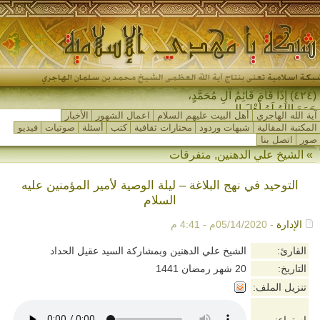
(٤٢٤) إِذَا قَامَ قَائِمُ آلِ مُحَمَّدٍ،
جَمَعَ اللهُ لَهُ أَهْلَ المَشْ-
آية الله الهاجري
أهل البيت عليهم السلام
اعمال الشهور
الأخبار
المكتبة المقالية
شبهات وردود
مختارات ثقافية
كتب
أسئلة
صوتيات
فيديو
صور
اتصل بنا
»
الشيخ علي الدهنين
,
متفرقات
التوحيد في نهج البلاغة – ليلة الوصية لأمير المؤمنين عليه
السلام
الإدارة
- 05/14/2020م - 4:41 م
القارئ:
الشيخ علي الدهنين وبمشاركة السيد عقيل الحداد
التاريخ:
20 شهر رمضان 1441
تنزيل الملف: