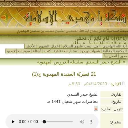
(٤٢٤) إِذَا قَامَ قَائِمُ آلِ مُحَمَّدٍ،
جَمَعَ اللهُ لَهُ أَهْلَ المَشْرِقِ وَأَهْلَ
آية الله الهاجري
أهل البيت عليهم السلام
اعمال الشهور
الأخبار
المَغْرِبِ…
المكتبة المقالية
شبهات وردود
مختارات ثقافية
كتب
أسئلة
صوتيات
فيديو
صور
اتصل بنا
»
الشيخ حيدر السندي
,
سلسلة الدروس المهدوية
21 فطريّة العقيدة المهدوية ج(1)
الإدارة
- 04/14/2020م - 9:33 م
القارئ:
الشيخ حيدر السندي
التاريخ:
محاضرات شهر شعبان 1441 هـ
تنزيل الملف:
استماع: