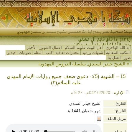
(٤٢٤) إِذَا قَامَ قَائِمُ آلِ مُحَمَّدٍ،
جَمَعَ اللهُ لَهُ أَهْلَ المَشْرِقِ وَأَهْلَ
آية الله الهاجري
أهل البيت عليهم السلام
اعمال الشهور
الأخبار
المَغْرِبِ…
المكتبة المقالية
شبهات وردود
مختارات ثقافية
كتب
أسئلة
صوتيات
فيديو
صور
اتصل بنا
»
الشيخ حيدر السندي
,
سلسلة الدروس المهدوية
15 – الشبهة (5):- دعوى ضعف جميع روايات الإمام المهدي
عليه السلام(٣)
الإدارة
- 04/10/2020م - 9:27 م
القارئ:
الشيخ حيدر السندي
التاريخ:
شهر شعبان 1441 هـ
تنزيل الملف: