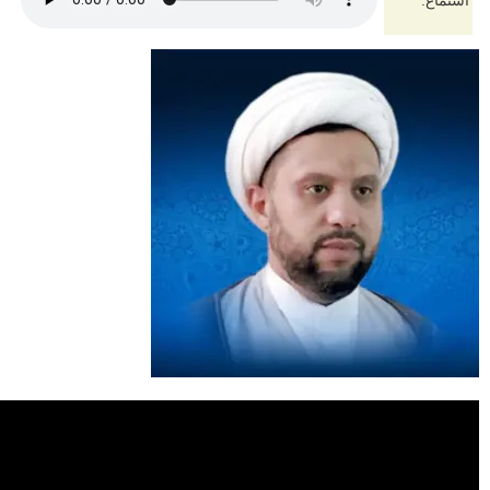
استماع: