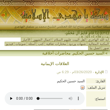
(٤٢٤) إِذَا قَامَ قَائِمُ آلِ مُحَمَّدٍ،
جَمَعَ اللهُ لَهُ أَهْلَ المَشْر_
آية الله الهاجري
أهل البيت عليهم السلام
اعمال الشهور
الأخبار
المكتبة المقالية
شبهات وردود
مختارات ثقافية
كتب
أسئلة
صوتيات
فيديو
صور
اتصل بنا
»
السيد حسين الحكيم
,
محاضرات أخلاقية
العلاقات الإيمانية
الإدارة
- 03/26/2020م - 6:29 ص
القارئ:
السيد حسين الحكيم
تنزيل الملف:
استماع: