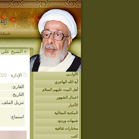
»
الشيخ علي 
الأولــى
الإدارة
- 02/02/2020م - 12:25 م
آية الله الهاجري
القارئ:
أهل البيت عليهم السلام
التاريخ:
اعمال الشهور
تنزيل الملف:
الأخبار
المكتبة المقالية
استماع:
شبهات وردود
مختارات ثقافية
كتب