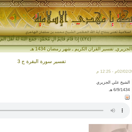
(٤٢٤) إِذَا قَامَ قَائِمُ آلِ مُحَمَّدٍ، جَمَعَ اللهُ لَهُ أَهْلَ المَشْرِقِ _
الجزيري
,
تفسير القران الكريم ـ شهر رمضان 1434 هـ
تفسير سورة البقرة ج 3
الشيخ علي الجزيري
6/9/1434 هـ