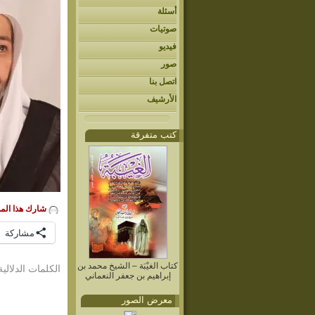
أسئلة
صوتيات
فيديو
صور
اتصل بنا
الأرشيف
كتب متفرقة
شارك هذا الم
مشاركة
كتاب الغيْبَة – الشيخ محمد بن
الكلمات الدلالية
إبراهيم بن جعفر النعماني
معرض الصور