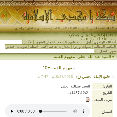
(٤٢٤) إِذَا قَامَ قَائِمُ آلِ مُحَمَّدٍ،
جَمَعَ اللهُ لَهُ أَهْلَ المَشْرِق_
آية الله الهاجري
أهل البيت عليهم السلام
اعمال الشهور
الأخبار
المكتبة المقالية
شبهات وردود
مختارات ثقافية
كتب
أسئلة
صوتيات
فيديو
صور
اتصل بنا
»
السيد عبد الله العلي
,
مفهوم الفتنة
مفهوم الفتنة ج10
جامع الإمام الحسن (ع)
- 10/23/2016م - 7:47 م
القارئ:
السيد عبدالله العلي
التاريخ:
21\12\1437هـ
تنزيل الملف:
استماع: