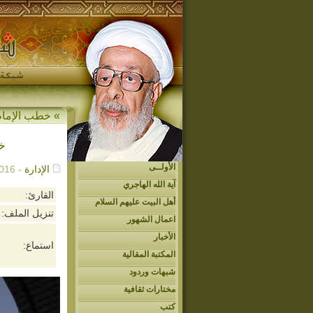
»
خطب الإمام
خط
الأولــى
الإدارة
- 07/25/2016م - 1:37 م
آية الله الهاجري
القارئ:
أهل البيت عليهم السلام
تنزيل الملف:
اعمال الشهور
الأخبار
استماع:
المكتبة المقالية
شبهات وردود
مختارات ثقافية
كتب