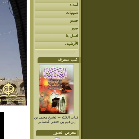
أسئلة
صوتيات
فيديو
صور
اتصل بنا
الأرشيف
كتب متفرقة
كتاب الغيْبَة – الشيخ محمد بن
إبراهيم بن جعفر النعماني
معرض الصور