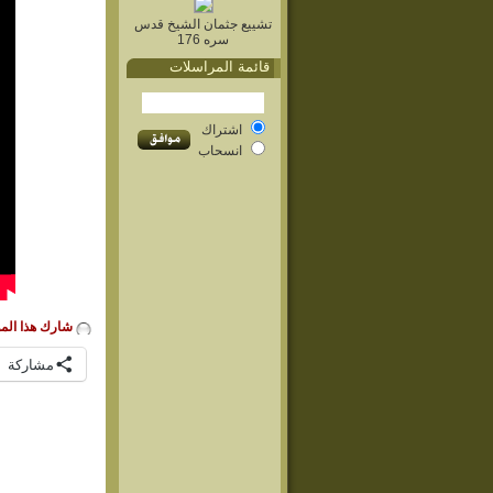
تشييع جثمان الشيخ قدس
سره 176
قائمة المراسلات
اشتراك
انسحاب
شارك هذا الم
مشاركة