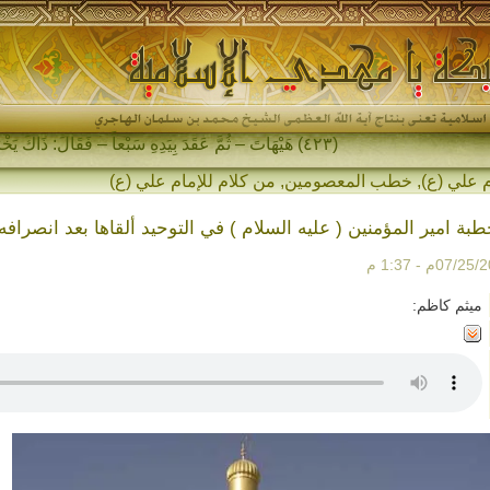
(٤٢٣) هَيْهَاتَ – ثُمَّ عَقَدَ بِيَدِهِ سَبْعاً – فَقَالَ: ذَاكَ يَخْرُجُ فِي آخِرِ الزَّمَانِ…
 علي (ع)
,
خطب المعصومين
,
من كلام للإمام علي (ع)
بة امير المؤمنين ( عليه السلام ) في التوحيد ألقاها بعد انصراف
ميثم كاظم: