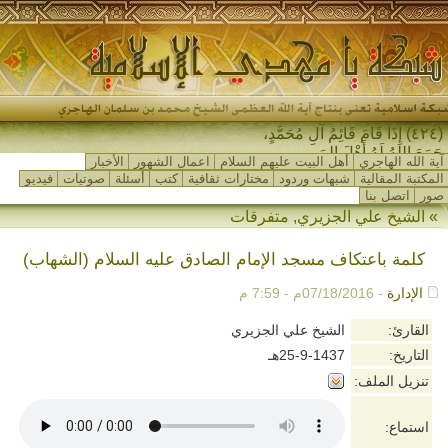
(٤٢٤) إِذَا قَامَ قَائِمُ آلِ مُحَمَّدٍ،
جَمَعَ اللهُ لَهُ أَهْلَ المَشْرِ-
آية الله الهاجري
أهل البيت عليهم السلام
اعمال الشهور
الأخبار
المكتبة المقالية
شبهات وردود
مختارات ثقافية
كتب
أسئلة
صوتيات
فيديو
صور
اتصل بنا
»
الشيخ علي الجزيري
,
متفرقات
كلمة باعتكاف مسجد الإمام الصادق عليه السلام (الشهاب)
الإدارة
- 07/18/2016م - 7:59 م
القارئ:
الشيخ علي الجزيري
التاريخ:
25-9-1437هـ
تنزيل الملف:
استماع: